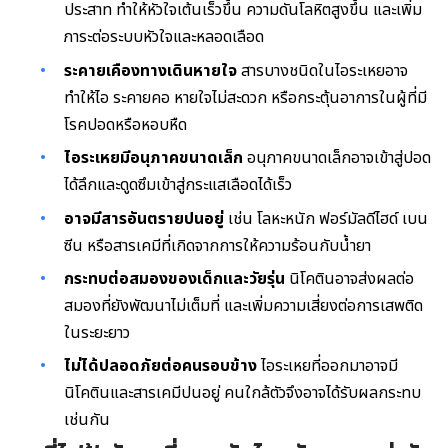
ประสาท ทำให้หัวใจเต้นเร็วขึ้น ความดันโลหิตสูงขึ้น และเพิ่ม
ภาระต่อระบบหัวใจและหลอดเลือด
ระคายเคืองทางเดินหายใจ
สารบางชนิดในไอระเหยอาจ
ทำให้ไอ ระคายคอ หายใจไม่สะดวก หรือกระตุ้นอาการในผู้ที่มี
โรคปอดหรือหอบหืด
ไอระเหยมีอนุภาคขนาดเล็ก
อนุภาคขนาดเล็กอาจเข้าสู่ปอด
ได้ลึกและดูดซึมเข้าสู่กระแสเลือดได้เร็ว
อาจมีสารอันตรายปนอยู่
เช่น โลหะหนัก ฟอร์มัลดีไฮด์ เบน
ซีน หรือสารเคมีที่เกิดจากการให้ความร้อนกับน้ำยา
กระทบต่อสมองของเด็กและวัยรุ่น
นิโคตินอาจส่งผลต่อ
สมองที่ยังพัฒนาไม่เต็มที่ และเพิ่มความเสี่ยงต่อการเสพติด
ในระยะยาว
ไม่ได้ปลอดภัยต่อคนรอบข้าง
ไอระเหยที่ออกมาอาจมี
นิโคตินและสารเคมีปนอยู่ คนใกล้ตัวจึงอาจได้รับผลกระทบ
เช่นกัน