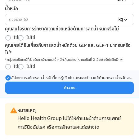
น้ำหนัก
kg
คุณสนใจรับการรักษา/ความช่วยเหลือด้านการลดน้ำหนักหรือไม่
ใช่
ไม่ใช่
คุณเคยได้ยินเกี่ยวกับการลดน้ำหนักด้วย GIP และ GLP-1 มาก่อนหรือ
ไม่?
*กลุ่มยาชนิดใหม่ที่ช่วยในการรักษาภาวะน้ำหนักเกินและเบาหวานชนิดที่ 2 ได้อย่างมีประสิทธิภาพ
ใช่
ไม่ใช่
อัปเดตเทรนด์การลดน้ำหนักที่ควรรู้: รับข่าวสารและคำแนะนำด้านการลดน้ำหนักจาก
ผู้เชี่ยวชาญ ส่งตรงถึงอีเมลของคุณ
คำนวณ
หมายเหตุ
Hello Health Group ไม่ได้ให้คำแนะนำด้านการแพทย์
การวินิจฉัยโรค หรือการรักษาโรคแต่อย่างใด