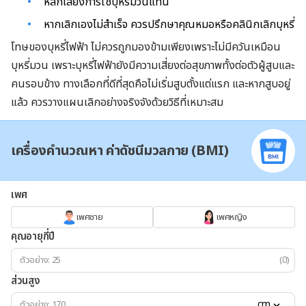
หลีกเลี่ยงการใช้บุหรี่มวนแทน
หากเลิกเองไม่สำเร็จ ควรปรึกษาคุณหมอหรือคลินิกเลิกบุหรี่
โทษของบุหรี่ไฟฟ้า ไม่ควรถูกมองข้ามเพียงเพราะไม่มีควันเหมือน
บุหรี่มวน เพราะบุหรี่ไฟฟ้ายังมีความเสี่ยงต่อสุขภาพทั้งต่อตัวผู้สูบและ
คนรอบข้าง ทางเลือกที่ดีที่สุดคือไม่เริ่มสูบตั้งแต่แรก และหากสูบอยู่
แล้ว ควรวางแผนเลิกอย่างจริงจังด้วยวิธีที่เหมาะสม
เครื่องคำนวณหา ค่าดัชนีมวลกาย (BMI)
เพศ
เพศชาย
เพศหญิง
คุณอายุกี่ปี
(ปี)
ส่วนสูง
cm