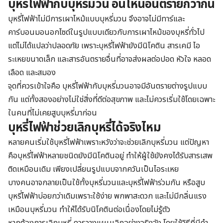
บุหรี่ไฟฟ้ากับบุหรี่มวน อันไหนอันตรายกว่ากัน
บุหรี่ไฟฟ้าไม่มีการเผาไหม้แบบบุหรี่มวน จึงอาจไม่มีทาร์และ
คาร์บอนมอนอกไซด์ในรูปแบบเดียวกับการเผาไหม้ของบุหรี่ทั่วไป
แต่ไม่ได้แปลว่าปลอดภัย เพราะบุหรี่ไฟฟ้ายังมีนิโคติน สารเคมี ไอ
ระเหยขนาดเล็ก และสารอันตรายอื่นที่อาจส่งผลต่อปอด หัวใจ หลอด
เลือด และสมอง
จุดที่ควรเข้าใจคือ บุหรี่ไฟฟ้ากับบุหรี่มวนอาจมีอันตรายต่างรูปแบบ
กัน แต่ทั้งสองอย่างไม่ใช่สิ่งที่ดีต่อสุขภาพ และไม่ควรเริ่มใช้โดยเฉพาะ
ในคนที่ไม่เคยสูบบุหรี่มาก่อน
บุหรี่ไฟฟ้าช่วยเลิกบุหรี่ได้จริงไหม
หลายคนเริ่มใช้บุหรี่ไฟฟ้าเพราะหวังว่าจะช่วยเลิกบุหรี่มวน แต่ปัญหา
คือบุหรี่ไฟฟ้าหลายชนิดยังมีนิโคตินอยู่ ทำให้ผู้ใช้ยังคงได้รับสารเสพ
ติดเหมือนเดิม เพียงเปลี่ยนรูปแบบจากควันเป็นไอระเหย
บางคนอาจกลายเป็นใช้ทั้งบุหรี่มวนและบุหรี่ไฟฟ้าร่วมกัน หรือสูบ
บุหรี่ไฟฟ้าบ่อยกว่าเดิมเพราะใช้ง่าย พกพาสะดวก และไม่มีกลิ่นแรง
เหมือนบุหรี่มวน ทำให้ได้รับนิโคตินต่อเนื่องโดยไม่รู้ตัว
หากต้องการเลิกบุหรี่ ควรวางแผนเลิกอย่างจริงจัง โดยใช้วิธีที่มีคำ