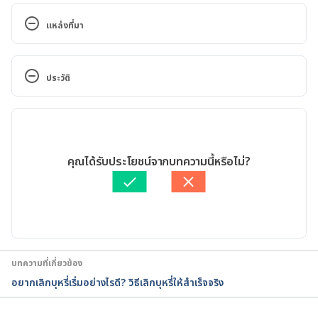
แหล่งที่มา
https://www.bangkokhospital.com/th/bangkok/con
tent/electric-cigarette
ประวัติ
https://www.facebook.com/bma.health/posts/จริง
เวอร์ชันปัจจุบัน
หรือไม่%EF%B8%8F-บุหรี่ไฟฟ้าไม่เป็นอันตรายต่อคนรอบ
ข้างไม่จริง-เพราะมีงานวิจัยพบว่า-ค/1124802019682731/
30/05/2026
เขียนโดย 
พลอย วงษ์วิไล
คุณได้รับประโยชน์จากบทความนี้หรือไม่?
https://kcmh.chulalongkornhospital.go.th/line/บุหรี่
ตรวจสอบความถูกต้องของข้อมูลโดย
ทีม Hello คุณหมอ
ไฟฟ้า-อันตราย-แม้/
อัปเดตโดย: 
พลอย วงษ์วิไล
https://resourcecenter.thaihealth.or.th/content/773
07-media-ครอบครองหรือจำหน่ายบุหรี่ไฟฟ้าผิดกฎหมาย
อย่างไร
บทความที่เกี่ยวข้อง
อยากเลิกบุหรี่เริ่มอย่างไรดี? วิธีเลิกบุหรี่ให้สำเร็จจริง
https://www.samitivejhospitals.com/article/detail/
How-to-Quit-Smoking-bangkok