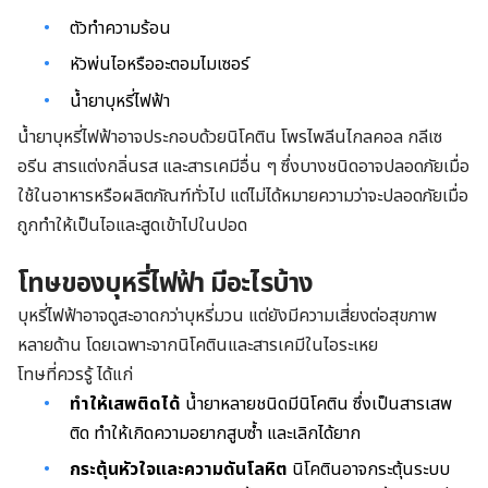
ตัวทำความร้อน
หัวพ่นไอหรืออะตอมไมเซอร์
น้ำยาบุหรี่ไฟฟ้า
น้ำยาบุหรี่ไฟฟ้าอาจประกอบด้วยนิโคติน โพรไพลีนไกลคอล กลีเซ
อรีน สารแต่งกลิ่นรส และสารเคมีอื่น ๆ ซึ่งบางชนิดอาจปลอดภัยเมื่อ
ใช้ในอาหารหรือผลิตภัณฑ์ทั่วไป แต่ไม่ได้หมายความว่าจะปลอดภัยเมื่อ
ถูกทำให้เป็นไอและสูดเข้าไปในปอด
โทษของบุหรี่ไฟฟ้า มีอะไรบ้าง
บุหรี่ไฟฟ้าอาจดูสะอาดกว่าบุหรี่มวน แต่ยังมีความเสี่ยงต่อสุขภาพ
หลายด้าน โดยเฉพาะจากนิโคตินและสารเคมีในไอระเหย
โทษที่ควรรู้ ได้แก่
ทำให้เสพติดได้
น้ำยาหลายชนิดมีนิโคติน ซึ่งเป็นสารเสพ
ติด ทำให้เกิดความอยากสูบซ้ำ และเลิกได้ยาก
กระตุ้นหัวใจและความดันโลหิต
นิโคตินอาจกระตุ้นระบบ