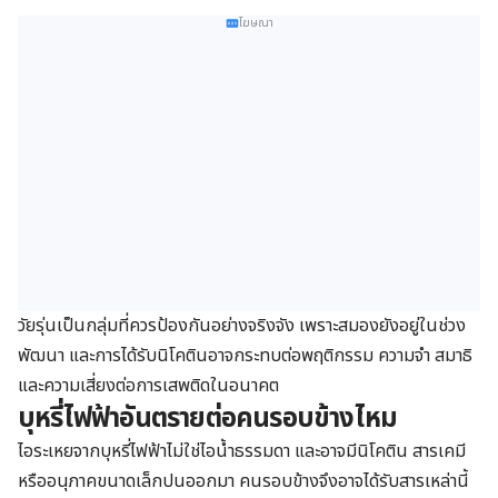
โฆษณา
วัยรุ่นเป็นกลุ่มที่ควรป้องกันอย่างจริงจัง เพราะสมองยังอยู่ในช่วง
พัฒนา และการได้รับนิโคตินอาจกระทบต่อพฤติกรรม ความจำ สมาธิ
และความเสี่ยงต่อการเสพติดในอนาคต
บุหรี่ไฟฟ้าอันตรายต่อคนรอบข้างไหม
ไอระเหยจากบุหรี่ไฟฟ้าไม่ใช่ไอน้ำธรรมดา และอาจมีนิโคติน สารเคมี
หรืออนุภาคขนาดเล็กปนออกมา คนรอบข้างจึงอาจได้รับสารเหล่านี้