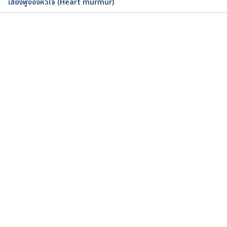
เสียงฟู่ของหัวใจ (Heart murmur)
by-week/2nd-trimester/week-
19/#:~:text=Your%20baby%2C%20or%20foetus%2C
%20is,up%20behind%20the%20first%20set. Access
ed August 10, 2022
กำลังโหลด...
Your 19-Week-Old Baby. 
https://www.babylist.com/hello-baby/19-week-old-
baby. Accessed August 10, 2022