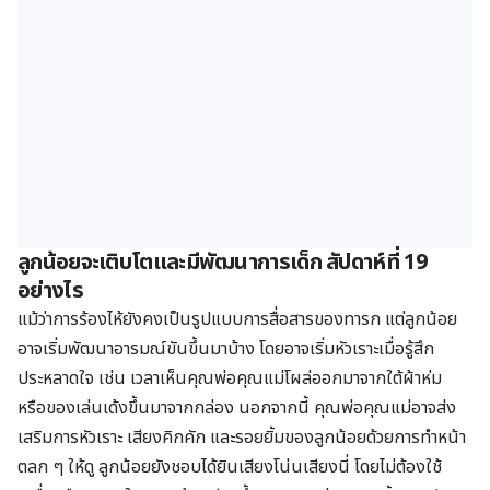
ลูกน้อยจะเติบโตและมี
พัฒนาการเด็ก
สัปดาห์ที่ 19
อย่างไร
แม้ว่าการร้องไห้ยังคงเป็นรูปแบบการสื่อสารของทารก แต่ลูกน้อย
อาจเริ่มพัฒนาอารมณ์ขันขึ้นมาบ้าง โดยอาจเริ่มหัวเราะเมื่อรู้สึก
ประหลาดใจ เช่น เวลาเห็นคุณพ่อคุณแม่โผล่ออกมาจากใต้ผ้าห่ม
หรือของเล่นเด้งขึ้นมาจากกล่อง นอกจากนี้ คุณพ่อคุณแม่อาจส่ง
เสริมการหัวเราะ เสียงคิกคัก และรอยยิ้มของลูกน้อยด้วยการทำหน้า
ตลก ๆ ให้ดู ลูกน้อยยังชอบได้ยินเสียงโน่นเสียงนี่ โดยไม่ต้องใช้