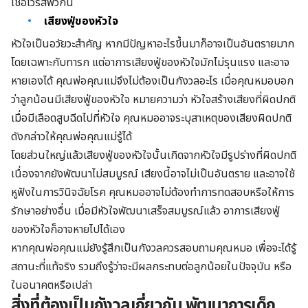
เชื้อไวรัสพวกนี้
เสียงฟู่ของหัวใจ
หัวใจเป็นอวัยวะสำคัญ หากมีปัญหาอะไรขึ้นมาก็อาจเป็นอันตรายมาก
โดยเฉพาะกับทารก แต่อาการเสียงฟู่ของหัวใจมักไม่รุนแรง และอาจ
หายเองได้ คุณพ่อคุณแม่จึงไม่ต้องเป็นกังวลอะไร เมื่อคุณหมอบอก
ว่าลูกน้อนมีเสียงฟู่ของหัวใจ หมายความว่า หัวใจสร้างเสียงที่ผิดปกติ
เมื่อมีเลือดสูบฉีดไปที่หัวใจ คุณหมออาจระบุสาเหตุของเสียงผิดปกติ
ดังกล่าวให้คุณพ่อคุณแม่รู้ได้
โดยส่วนใหญ่แล้วเสียงฟู่ของหัวใจนั้นเกิดจากหัวใจมีรูปร่างที่ผิดปกติ
เนื่องจากยังพัฒนาไม่สมบูรณ์ เสียงนี้อาจไม่เป็นอันตราย และอาจใช้
หูฟังในการวินิจฉัยโรค คุณหมออาจไม่ต้องทำการทดสอบหรือให้การ
รักษาอย่างอื่น เมื่อมีหัวใจพัฒนาเสร็จสมบูรณ์แล้ว อาการเสียงฟู่
ของหัวใจก็อาจหายไปได้เอง
หากคุณพ่อคุณแม่ยังรู้สึกเป็นกังวลควรสอบถามคุณหมอ เพื่อจะได้รู้
สถานะที่แท้จริง รวมถึงรู้ว่าจะมีผลกระทบต่อลูกน้อยในปัจจุบัน หรือ
ในอนาคตหรือเปล่า
สิ่งที่ต้องเป็นกังวลเกี่ยวกับ พัฒนาการเด็ก