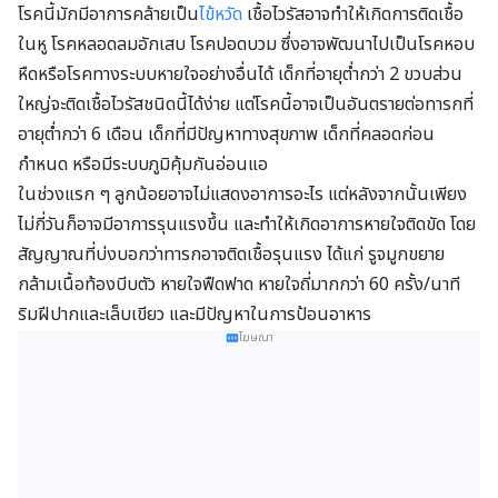
โรคนี้มักมีอาการคล้ายเป็น
ไข้หวัด
เชื้อไวรัสอาจทำให้เกิดการติดเชื้อ
ในหู โรคหลอดลมอักเสบ โรคปอดบวม ซึ่งอาจพัฒนาไปเป็นโรคหอบ
หืดหรือโรคทางระบบหายใจอย่างอื่นได้ เด็กที่อายุต่ำกว่า 2 ขวบส่วน
ใหญ่จะติดเชื้อไวรัสชนิดนี้ได้ง่าย แต่โรคนี้อาจเป็นอันตรายต่อทารกที่
อายุต่ำกว่า 6 เดือน เด็กที่มีปัญหาทางสุขภาพ เด็กที่คลอดก่อน
กำหนด หรือมีระบบภูมิคุ้มกันอ่อนแอ
ในช่วงแรก ๆ ลูกน้อยอาจไม่แสดงอาการอะไร แต่หลังจากนั้นเพียง
ไม่กี่วันก็อาจมีอาการรุนแรงขึ้น และทำให้เกิดอาการหายใจติดขัด โดย
สัญญาณที่บ่งบอกว่าทารกอาจติดเชื้อรุนแรง ได้แก่ รูจมูกขยาย
กล้ามเนื้อท้องบีบตัว หายใจฟืดฟาด หายใจถี่มากกว่า 60 ครั้ง/นาที
ริมฝีปากและเล็บเขียว และมีปัญหาในการป้อนอาหาร
โฆษณา