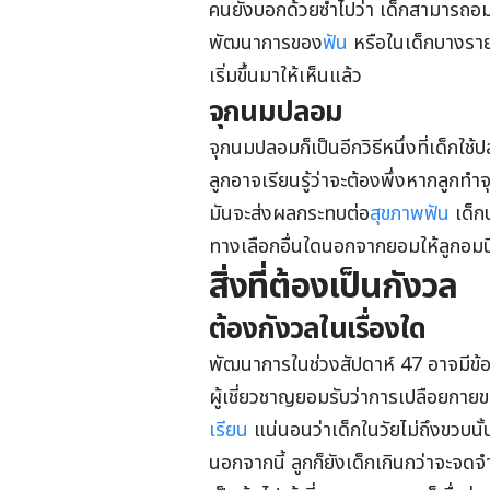
คนยังบอกด้วยซ้ำไปว่า เด็กสามารถอม
พัฒนาการของ
ฟัน
หรือในเด็กบางรายก
เริ่มขึ้นมาให้เห็นแล้ว
จุกนมปลอม
จุกนมปลอมก็เป็นอีกวิธีหนึ่งที่เด็กใ
ลูกอาจเรียนรู้ว่าจะต้องพึ่งหากลูก
มันจะส่งผลกระทบต่อ
สุขภาพฟัน
เด็กบ
ทางเลือกอื่นใดนอกจากยอมให้ลูกอมนิ
สิ่งที่ต้องเป็นกังวล
ต้องกังวลในเรื่องใด
พัฒนาการในช่วงสัปดาห์ 47 อาจมีข้อ
ผู้เชี่ยวชาญยอมรับว่าการเปลือยกาย
เรียน
แน่นอนว่าเด็กในวัยไม่ถึงขวบนั้น ย
นอกจากนี้ ลูกก็ยังเด็กเกินกว่าจะจดจำ