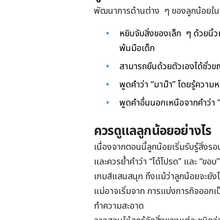
พัฒนาการด้านต่าง ๆ ของลูกน้อยในสั
หยิบจับสิ่งของเล็ก ๆ ด้วยนิ้ว
พ้นมือเด็ก
สามารถยืนด้วยตัวเองได้ชั่วข
พูดคำว่า “มาม๊า” โดยรู้ความ
พูดคำอื่นนอกเหนือจากคำว่า “
ควรดูแลลูกน้อยอย่างไร
เนื่องจากตอนนี้ลูกน้อยเริ่มรับรู้สิ่งร
และควรย้ำคำว่า “ได้โปรด” และ “ขอ
เกมส์แสนสนุก ถึงแม้ว่าลูกน้อยจะยังไม่
แม่อาจเริ่มจาก การแบ่งภารกิจออกเป็
ทำความสะอาด