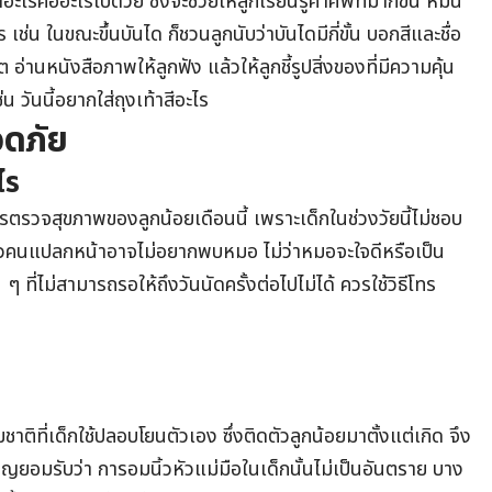
อะไรคืออะไรไปด้วย ซึ่งจะช่วยให้ลูกเรียนรู้คำศัพท์มากขึ้น หมั่น
เช่น ในขณะขึ้นบันได ก็ชวนลูกนับว่าบันไดมีกี่ขั้น บอกสีและชื่อ
ต อ่านหนังสือภาพให้ลูกฟัง แล้วให้ลูกชี้รูปสิ่งของที่มีความคุ้น
น วันนี้อยากใส่ถุงเท้าสีอะไร
ดภัย
ไร
ตรวจสุขภาพของลูกน้อยเดือนนี้ เพราะเด็กในช่วงวัยนี้ไม่ชอบ
่กลัวคนแปลกหน้าอาจไม่อยากพบหมอ ไม่ว่าหมอจะใจดีหรือเป็น
ที่ไม่สามารถรอให้ถึงวันนัดครั้งต่อไปไม่ได้ ควรใช้วิธีโทร
ติที่เด็กใช้ปลอบโยนตัวเอง ซึ่งติดตัวลูกน้อยมาตั้งแต่เกิด จึง
วชาญยอมรับว่า การอมนิ้วหัวแม่มือในเด็กนั้นไม่เป็นอันตราย บาง