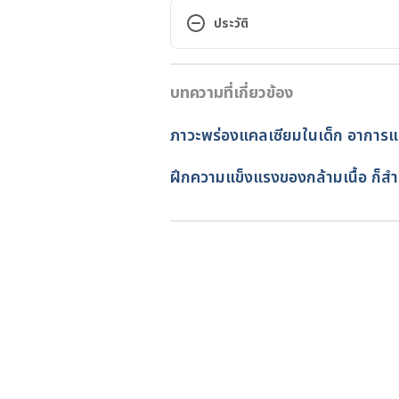
https://www.webmd.com/parent
ประวัติ
old#:~:text=At%2011%20mont
.. Accessed June 10, 2022.
เวอร์ชันปัจจุบัน
บทความที่เกี่ยวข้อง
14/12/2022
11-12 months: baby development
https://raisingchildren.net.au
เขียนโดย 
ออมสิน แสนล้อม
ภาวะพร่องแคลเซียมในเด็ก อาการแ
months/11-12-months. Accessed 
ตรวจสอบความถูกต้องของข้อมูล
อัปเดตโดย: 
สิฏฐิณิศา รัชตวโรทัย
ฝึกความแข็งแรงของกล้ามเนื้อ ก็สำ
10-11 months: baby development
https://raisingchildren.net.au
months/10-11-months. Accessed 
Your baby’s growth and develop
https://www.pregnancybirthba
old. Accessed June 10, 2022.
Infant development: Milestones 
https://www.mayoclinic.org/heal