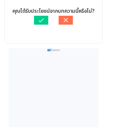
คุณได้รับประโยชน์จากบทความนี้หรือไม่?
โฆษณา