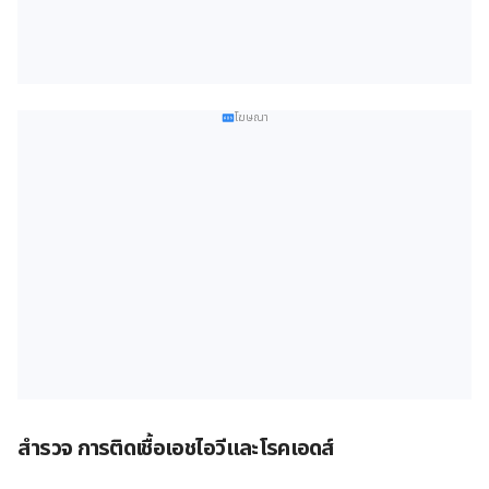
โฆษณา
สำรวจ การติดเชื้อเอชไอวีและโรคเอดส์