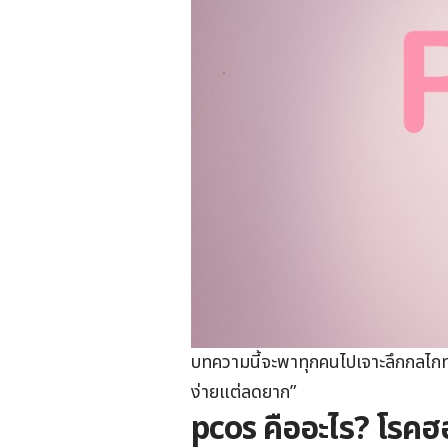
บทความนี้จะพาทุกคนไปเจาะลึกกลไกทา
ง่ายแต่ลดยาก”
pcos คืออะไร? โรคฮอร