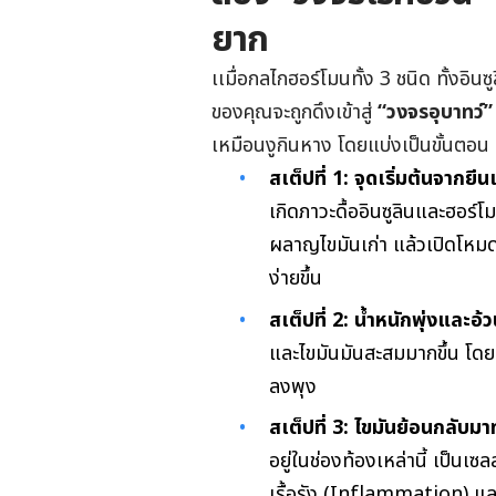
ยาก
เเมื่อกลไกฮอร์โมนทั้ง 3 ชนิด ทั้งอ
ของคุณจะถูกดึงเข้าสู่
“วงจรอุบาทว์
เหมือนงูกินหาง โดยแบ่งเป็นขั้นตอน ด
สเต็ปที่ 1: จุดเริ่มต้นจากย
เกิดภาวะดื้ออินซูลินและฮอร
ผลาญไขมันเก่า แล้วเปิดโหมด
ง่ายขึ้น
สเต็ปที่ 2: น้ำหนักพุ่งและอ
และไขมันมันสะสมมากขึ้น โดย
ลงพุง
สเต็ปที่ 3: ไขมันย้อนกลั
อยู่ในช่องท้องเหล่านี้ เป็นเซลล
เรื้อรัง (Inflammation) แล