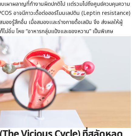
่ระบบเผาผลาญที่ทำงานผิดปกติไป เเต่รวมไปถึงศูนย์ควบคุมความ
วย PCOS อาจมีภาวะดื้อต่อฮอร์โมนเลปติน (Leptin resistance)
สมองรู้สึกอื่ม เมื่อสมองเเละร่างกายดื้อเลปิน จึง ส่งผลให้ผู้
หร่ก็ไม่อิ่ม โหย “อาหารกลุ่มแป้งและของหวาน” เป็นพิเศษ
(The Vicious Cycle) ที่สลัดหลุด