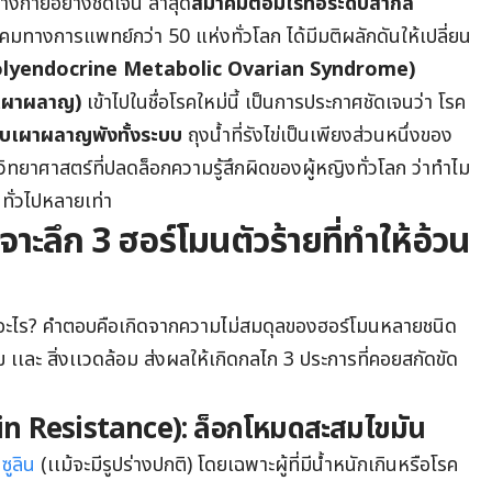
างกายอย่างชัดเจน ล่าสุด
สมาคมต่อมไร้ท่อระดับสากล
มทางการแพทย์กว่า 50 แห่งทั่วโลก ได้มีมติผลักดันให้เปลี่ยน
lyendocrine Metabolic Ovarian Syndrome)
เผาผลาญ)
เข้าไปในชื่อโรคใหม่นี้ เป็นการประกาศชัดเจนว่า โรค
บเผาผลาญพังทั้งระบบ
ถุงน้ำที่รังไข่เป็นเพียงส่วนหนึ่งของ
งวิทยาศาสตร์ที่ปลดล็อกความรู้สึกผิดของผู้หญิงทั่วโลก ว่าทำไม
ั่วไปหลายเท่า
าะลึก 3 ฮอร์โมนตัวร้ายที่ทำให้อ้วน
ะไร? คำตอบคือเกิดจากความไม่สมดุลของฮอร์โมนหลายชนิด
 เเละ สิ่งเเวดล้อม ส่งผลให้เกิดกลไก 3 ประการที่คอยสกัดขัด
sulin Resistance): ล็อกโหมดสะสมไขมัน
ซูลิน
(เเม้จะมีรูปร่างปกติ) โดยเฉพาะผู้ที่มีน้ำหนักเกินหรือโรค