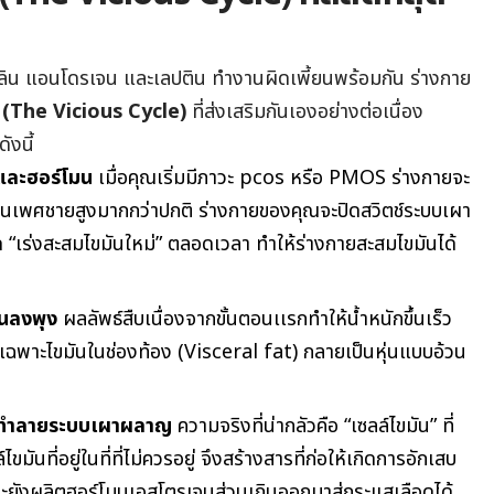
ินซูลิน แอนโดรเจน และเลปติน ทำงานผิดเพี้ยนพร้อมกัน ร่างกาย
” (The Vicious Cycle)
ที่ส่งเสริมกันเองอย่างต่อเนื่อง
ังนี้
ีนและฮอร์โมน
เมื่อคุณเริ่มมีภาวะ pcos หรือ PMOS ร่างกายจะ
์โมนเพศชายสูงมากกว่าปกติ ร่างกายของคุณจะปิดสวิตช์ระบบเผา
 “เร่งสะสมไขมันใหม่” ตลอดเวลา ทำให้ร่างกายสะสมไขมันได้
้วนลงพุง
ผลลัพธ์สืบเนื่องจากขั้นตอนเเรกทำให้น้ำหนักขึ้นเร็ว
เฉพาะไขมันในช่องท้อง (Visceral fat) กลายเป็นหุ่นแบบอ้วน
บมาทำลายระบบเผาผลาญ
ความจริงที่น่ากลัวคือ “เซลล์ไขมัน” ที่
์ไขมันที่อยู่ในที่ที่ไม่ควรอยู่ จึงสร้างสารที่ก่อให้เกิดการอักเสบ
ะยังผลิตฮอร์โมนเอสโตรเจนส่วนเกินออกมาสู่กระแสเลือดได้