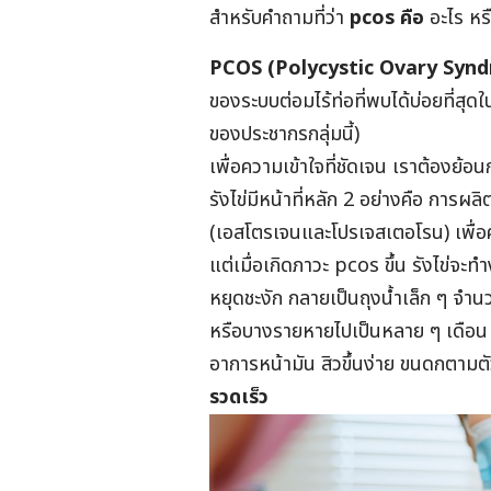
สำหรับคำถามที่ว่า
pcos คือ
อะไร หรื
PCOS (Polycystic Ovary Syn
ของระบบต่อมไร้ท่อที่พบได้บ่อยที่สุ
ของประชากรกลุ่มนี้)
เพื่อความเข้าใจที่ชัดเจน เราต้องย้อน
รังไข่มีหน้าที่หลัก 2 อย่างคือ กา
(เอสโตรเจนและโปรเจสเตอโรน) เพื่อค
แต่เมื่อเกิดภาวะ pcos ขึ้น รังไข่จ
หยุดชะงัก กลายเป็นถุงน้ำเล็ก ๆ จำน
หรือบางรายหายไปเป็นหลาย ๆ เดือน 
อาการหน้ามัน สิวขึ้นง่าย ขนดกตามตัว
รวดเร็ว