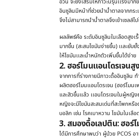
อ้วน จะยิ่งเสริมให้ภาวะนี้รุนเเรงมากขึ
อินซูลินมีหน้าที่ช่วยนำน้ำตาลจากกระเเ
จึงไม่สามารถนำน้ำตาลจึงเข้าเซลล์ไปใช
ผลลัพธ์คือ ระดับอินซูลินในเลือดสูงเ
มากขึ้น (สะสมไขมันง่ายขึ้น) เเละย
ให้ไขมันเเละน้ำหนักตัวเพิ่มขึ้นได้ง่าย
2. ฮอร์โมนแอนโดรเจนสูง:
จากการที่ร่างกายมีภาวะดื้ออินซูลิน ทำให
ผลิตฮอร์โมนแอนโดรเจน (ฮอร์โมนเพศ
และสิวขึ้นแล้ว เเอนโดรเจนในผู้หญิง
หญิงจะมีไขมันสะสมเด่นที่สะโพกหรือต
บอลิก เช่น โรคเบาหวาน ไขมันในเลือ
3. สมองดื้อเลปติน: ฮอร์โม
ได้มีการศึกษาพบว่า ผู้ป่วย PCOS อ