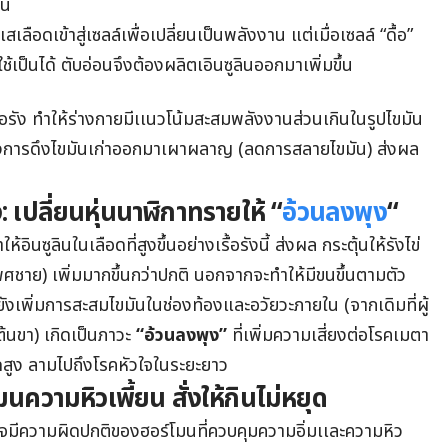
้น
สเลือดเข้าสู่เซลล์เพื่อเปลี่ยนเป็นพลังงาน แต่เมื่อเซลล์ “ดื้อ”
้เป็นได้ ตับอ่อนจึงต้องผลิตเอินซูลินออกมาเพิ่มขึ้น
รื้อรัง ทำให้ร่างกายมีเเนวโน้มสะสมพลังงานส่วนเกินในรูปไขมัน
ับยั้งการดึงไขมันเก่าออกมาเผาผลาญ (ลดการสลายไขมัน) ส่งผล
 เปลี่ยนหุ่นนาฬิกาทรายให้ “
อ้วนลงพุง
“
้อินซูลินในเลือดที่สูงขึ้นอย่างเรื้อรังนี้ ส่งผล กระตุ้นให้รังไข่
ชาย) เพิ่มมากขึ้นกว่าปกติ นอกจากจะทำให้มีขนขึ้นตามตัว
ยังเพิ่มการสะสมไขมันในช่องท้องและอวัยวะภายใน (จากเดิมที่ผู้
้นขา) เกิดเป็นภาวะ
“
อ้วนลงพุง”
ที่เพิ่มความเสี่ยงต่อโรคเมตา
ดสูง ลามไปถึงโรคหัวใจในระยะยาว
นความหิวเพี้ยน สั่งให้กินไม่หยุด
าจมีความผิดปกติของฮอร์โมนที่ควบคุมความอิ่มเเละความหิว