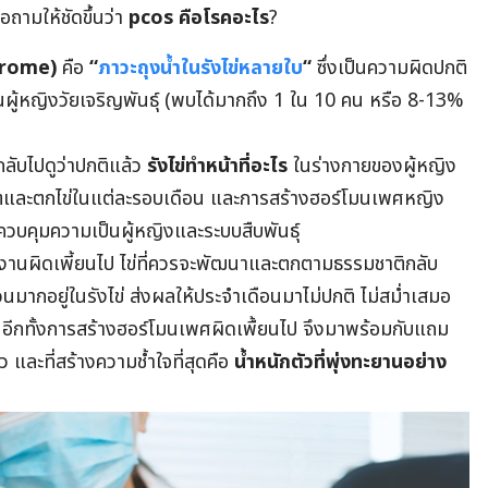
อถามให้ชัดขึ้นว่า
pcos คือโรคอะไร
?
drome)
คือ
“
ภาวะถุงน้ำในรังไข่หลายใบ
“
ซึ่งเป็นความผิดปกติ
ดในผู้หญิงวัยเจริญพันธุ์ (พบได้มากถึง 1 ใน 10 คน หรือ 8-13%
กลับไปดูว่าปกติแล้ว
รังไข่ทําหน้าที่อะไร
ในร่างกายของผู้หญิง
รผลิตและตกไข่ในแต่ละรอบเดือน และการสร้างฮอร์โมนเพศหญิง
วบคุมความเป็นผู้หญิงและระบบสืบพันธุ์
ะทำงานผิดเพี้ยนไป ไข่ที่ควรจะพัฒนาและตกตามธรรมชาติกลับ
วนมากอยู่ในรังไข่ ส่งผลให้ประจำเดือนมาไม่ปกติ ไม่สม่ำเสมอ
อีกทั้งการสร้างฮอร์โมนเพศผิดเพื้ยนไป จึงมาพร้อมกับแถม
 และที่สร้างความช้ำใจที่สุดคือ
น้ำหนักตัวที่พุ่งทะยานอย่าง