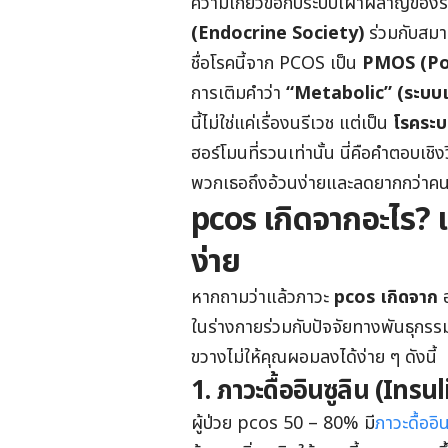
ความเกี่ยวข้อกับระบบเผาผลาญของร่
(Endocrine Society)
ร่วมกับสมาค
ชื่อโรคนี้จาก PCOS เป็น
PMOS (Po
การเติมคำว่า
“Metabolic” (ระบบ
นี้ไม่ใช่แค่เรื่องนรีเวช แต่เป็น
โรคระบ
ฮอร์โมนที่รวนเท่านั้น นี่คือคำตอบเชิ
พวกเธอถึงอ้วนง่ายและลดยากกว่าคนท
pcos เกิดจากอะไร? เจ
ง่าย
หากถามว่าแล้วภาวะ
pcos เกิดจาก
อ
ในร่างกายร่วมกับปัจจัยทางพันธุกรรม
ขวางไม่ให้คุณผอมลงได้ง่าย ๆ ดังนี้
1. ภาวะดื้ออินซูลิน (In
ผู้ป่วย pcos 50 – 80% มี
ภาวะดื้ออิน