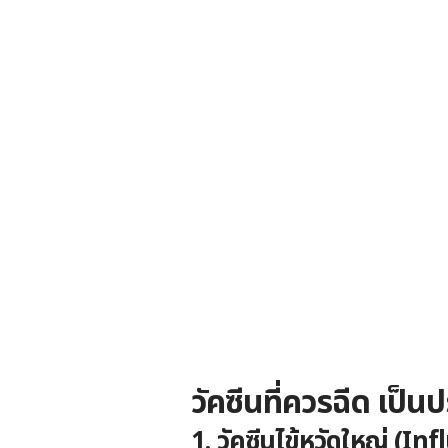
วัคซีนที่ควรฉีด เป็นป
1. วัคซีนไข้หวัดใหญ่ (I