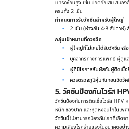
แทรกซ้อนสูง เช่น ปอดอักเสบ สมองอักเ
ครบทั้ง 2 เข็ม
กำหนดการรับวัคซีนสำหรับผู้ใหญ่
2 เข็ม (ห่างกัน 4-8 สัปดาห์) ส
กลุ่มเป้าหมายที่ควรฉีด
ผู้ใหญ่ที่ไม่เคยได้รับวัคซีนหรื
บุคลากรทางการแพทย์ ผู้ดูแลเ
ผู้ที่มีโอกาสสัมผัสกับผู้ติดเชื้อ
ควรตรวจภูมิคุ้มกันก่อนฉีดวัค
5. วัคซีนป้องกันไวรัส HP
วัคซีนป้องกันการติดเชื้อไวรัส HPV 
หนัก ช่องปาก และหูดหงอนไก่ในเพ
วัคซีนนี้ไม่สามารถป้องกันโรคที่เกิดจา
ความเสี่ยงโรคร้ายแรงในอนาคตอย่า