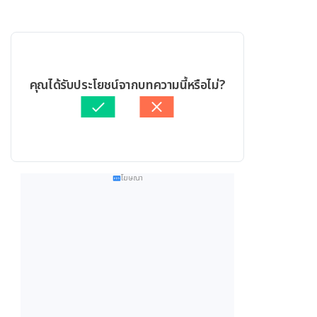
คุณได้รับประโยชน์จากบทความนี้หรือไม่?
โฆษณา