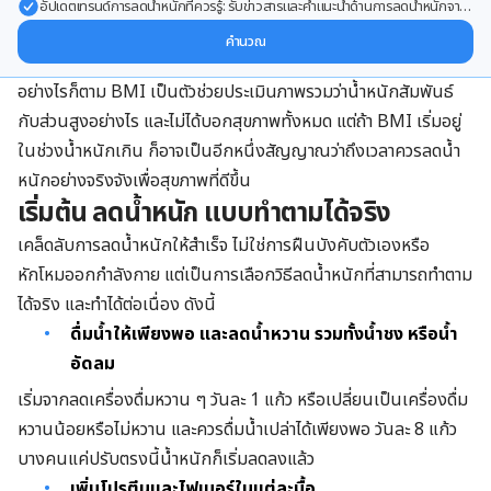
อัปเดตเทรนด์การลดน้ำหนักที่ควรรู้: รับข่าวสารและคำแนะนำด้านการลดน้ำหนักจาก
ผู้เชี่ยวชาญ ส่งตรงถึงอีเมลของคุณ
คำนวณ
อย่างไรก็ตาม BMI เป็นตัวช่วยประเมินภาพรวมว่าน้ำหนักสัมพันธ์
กับส่วนสูงอย่างไร และไม่ได้บอกสุขภาพทั้งหมด แต่ถ้า BMI เริ่มอยู่
ในช่วงน้ำหนักเกิน ก็อาจเป็นอีกหนึ่งสัญญาณว่าถึงเวลาควรลดน้ำ
หนักอย่างจริงจังเพื่อสุขภาพที่ดีขึ้น
เริ่มต้น ลดน้ำหนัก แบบทำตามได้จริง
เคล็ดลับการลดน้ำหนักให้สำเร็จ ไม่ใช่การฝืนบังคับตัวเองหรือ
หักโหมออกกำลังกาย แต่เป็นการเลือกวิธีลดน้ำหนักที่สามารถทำตาม
ได้จริง และทำได้ต่อเนื่อง ดังนี้
ดื่มน้ำให้เพียงพอ และลดน้ำหวาน
รวมทั้งน้ำชง หรือน้ำ
อัดลม
เริ่มจากลดเครื่องดื่มหวาน ๆ วันละ 1 แก้ว หรือเปลี่ยนเป็นเครื่องดื่ม
หวานน้อยหรือไม่หวาน และควรดื่มน้ำเปล่าได้เพียงพอ วันละ 8 แก้ว
บางคนแค่ปรับตรงนี้น้ำหนักก็เริ่มลดลงแล้ว
เพิ่มโปรตีนและไฟเบอร์ในแต่ละมื้อ