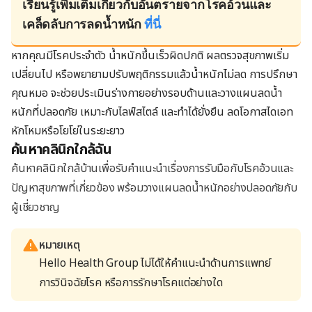
เรียนรู้เพิ่มเติมเกี่ยวกับอันตรายจากโรคอ้วนและ
เคล็ดลับการลดน้ำหนัก
ที่นี่
หากคุณมีโรคประจำตัว น้ำหนักขึ้นเร็วผิดปกติ ผลตรวจสุขภาพเริ่ม
เปลี่ยนไป หรือพยายามปรับพฤติกรรมแล้วน้ำหนักไม่ลด การปรึกษา
คุณหมอ จะช่วยประเมินร่างกายอย่างรอบด้านและวางแผนลดน้ำ
หนักที่ปลอดภัย เหมาะกับไลฟ์สไตล์ และทำได้ยั่งยืน ลดโอกาสไดเอท
หักโหมหรือโยโย่ในระยะยาว
ค้นหาคลินิกใกล้ฉัน
ค้นหาคลินิกใกล้บ้านเพื่อรับคำแนะนำเรื่องการรับมือกับโรคอ้วนและ
ปัญหาสุขภาพที่เกี่ยวข้อง พร้อมวางแผนลดน้ำหนักอย่างปลอดภัยกับ
ผู้เชี่ยวชาญ
หมายเหตุ
Hello Health Group ไม่ได้ให้คำแนะนำด้านการแพทย์
การวินิจฉัยโรค หรือการรักษาโรคแต่อย่างใด