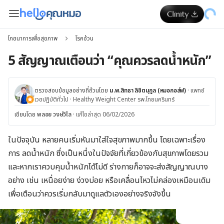
โภชนาการเพื่อสุขภาพ
โรคอ้วน
5 สัญญาณเตือนว่า “คุณควรลดน้ำหนัก”
ตรวจสอบข้อมูลอย่างถี่ถ้วนโดย
น.พ.สิทธา ลิขิตนุกูล (หมอกอล์ฟ)
·
แพทย์
เวชปฏิบัติทั่วไป
·
Healthy Weight Center รพ.ไทยนครินทร์
เขียนโดย
พลอย วงษ์วิไล
·
แก้ไขล่าสุด 06/02/2026
ในปัจจุบัน หลายคนเริ่มหันมาใส่ใจสุขภาพมากขึ้น โดยเฉพาะเรื่อง
การ ลดน้ำหนัก ซึ่งเป็นหนึ่งในปัจจัยที่เกี่ยวข้องกับสุขภาพโดยรวม
และหากเราควบคุมน้ำหนักได้ไม่ดี ร่างกายก็อาจจะส่งสัญญาณบาง
อย่าง เช่น เหนื่อยง่าย ง่วงบ่อย หรือเคลื่อนไหวไม่คล่องเหมือนเดิม
เพื่อเตือนว่าควรเริ่มกลับมาดูแลตัวเองอย่างจริงจังขึ้น