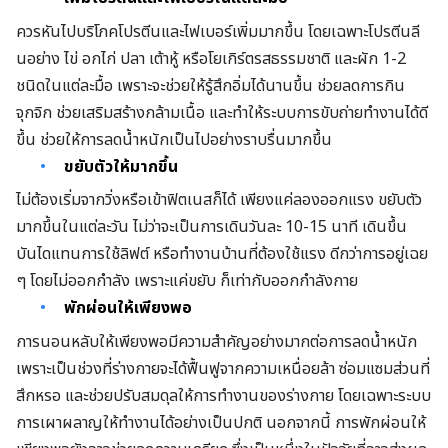
ควรหันไปบริโภคโปรตีนและไฟเบอร์เพิ่มมากขึ้น โดยเฉพาะโปรตีนลี
นอย่าง ไข่ อกไก่ ปลา เต้าหู้ หรือโยเกิร์ตรสธรรมชาติ และผัก 1-2
ชนิดในแต่ละมื้อ เพราะจะช่วยให้รู้สึกอิ่มได้นานขึ้น ช่วยลดการกิน
จุกจิก ช่วยเสริมสร้างกล้ามเนื้อ และทำให้ระบบการขับถ่ายทำงานได้ดี
ขึ้น ช่วยให้การลดน้ำหนักเป็นไปอย่างราบรื่นมากขึ้น
ขยับตัวให้มากขึ้น
ไม่ต้องเริ่มจากวิ่งหรือเข้าฟิตเนสก็ได้ เพียงแค่ลองออกแรง ขยับตัว
มากขึ้นในแต่ละวัน ไม่ว่าจะเป็นการเดินวันละ 10-15 นาที เดินขึ้น
บันไดแทนการใช้ลิฟต์ หรือทำงานบ้านที่ต้องใช้แรง ดีกว่าการอยู่เฉย
ๆ โดยไม่ออกกำลัง
เพราะแค่ขยับ ก็เท่ากับออกกำลังกาย
พักผ่อนให้เพียงพอ
การนอนหลับให้เพียงพอมีความสำคัญอย่างมากต่อการลดน้ำหนัก
เพราะเป็นช่วงที่ร่างกายจะได้ฟื้นฟูจากความเหนื่อยล้า ซ่อมแซมส่วนที่
สึกหรอ และช่วยปรับสมดุลให้การทำงานของร่างกาย โดยเฉพาะระบบ
การเผาผลาญให้ทำงานได้อย่างเป็นปกติ นอกจากนี้ การพักผ่อนให้