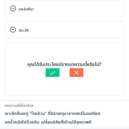
แหล่งที่มา
https://www.mayoclinic.org/diseases-
conditions/obesity/symptoms-causes/syc-
ประวัติ
20375742
เวอร์ชันปัจจุบัน
https://www.nhs.uk/conditions/obesity/
06/02/2026
Signs your body gives when you’re overweight
เขียนโดย 
พลอย วงษ์วิไล
คุณได้รับประโยชน์จากบทความนี้หรือไม่?
ตรวจสอบข้อมูลอย่างถี่ถ้วนโดย
น.พ.สิทธา ลิขิตนุกูล (หมอกอล์ฟ)
อัปเดตโดย: 
พลอย วงษ์วิไล
Most people ignore these obesity warning signs – 
Are you one of them?
บทความที่เกี่ยวข้อง
http://www.imrta.dms.moph.go.th/imrta/images/pd
เจาะลึกต้นเหตุ "โรคอ้วน" ที่มีสาเหตุมาจากฮอร์โมนเครียด
f_cpg/2553/53-4.pdf
ลดน้ำหนักไปด้วยกัน: เปลี่ยนนิสัยทั้งบ้านให้สุขภาพดี