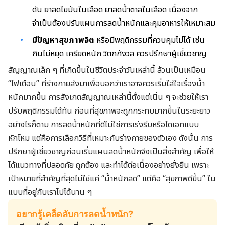
ดัน ยาลดไขมันในเลือด ยาลดน้ำตาลในเลือด เนื่องจาก
จำเป็นต้องปรับแผนการลดน้ำหนักและคุมอาหารให้เหมาะสม
มีปัญหาสุขภาพจิต
หรือมีพฤติกรรมที่ควบคุมไม่ได้ เช่น
กินไม่หยุด เครียดหนัก วิตกกังวล ควรปรึกษาผู้เชี่ยวชาญ
สัญญาณเล็ก ๆ ที่เกิดขึ้นในชีวิตประจำวันเหล่านี้ ล้วนเป็นเหมือน
“ไฟเตือน” ที่ร่างกายส่งมาเพื่อบอกว่าเราอาจควรเริ่มใส่ใจเรื่องน้ำ
หนักมากขึ้น การสังเกตสัญญาณเหล่านี้ตั้งแต่เนิ่น ๆ จะช่วยให้เรา
ปรับพฤติกรรมได้ทัน ก่อนที่สุขภาพจะถูกกระทบมากขึ้นในระยะยาว
อย่างไรก็ตาม การลดน้ำหนักที่ดีไม่ใช่การเร่งรีบหรือไดเอทแบบ
หักโหม แต่คือการเลือกวิธีที่เหมาะกับร่างกายของตัวเอง ดังนั้น การ
ปรึกษาผู้เชี่ยวชาญก่อนเริ่มแผนลดน้ำหนักจึงเป็นสิ่งสำคัญ เพื่อให้
ได้แนวทางที่ปลอดภัย ถูกต้อง และทำได้ต่อเนื่องอย่างยั่งยืน เพราะ
เป้าหมายที่สำคัญที่สุดไม่ใช่แค่ “น้ำหนักลด” แต่คือ “สุขภาพดีขึ้น” ใน
แบบที่อยู่กับเราไปได้นาน ๆ
อยากรู้เคล็ดลับการลดน้ำหนัก?