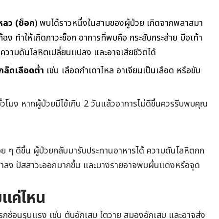
หลว (ช็อก
) พบได้ราวหนึ่งในสามของผู้ป่วย เกิดจากพลาสมา
้อง ทำให้เกิดภาวะช็อก อาการที่พบคือ กระสับกระส่าย มือเท้า
ว ความดันโลหิตเปลี่ยนแปลง และอาจเสียชีวิตได้
ล็ดเลือดต่ำ
เช่น เลือดกำเดาไหล อาเจียนเป็นเลือด หรือขับ
วโมง หากผู้ป่วยมีไข้เกิน 2 วันแล้วอาการไม่ดีขึ้นควรรีบพบคุณ
อย ๆ ดีขึ้น ผู้ป่วยกลับมารับประทานอาหารได้ ความดันโลหิตกก
ะช้าลง ปัสสาวะออกมากขึ้น และบางรายอาจพบผื่นแดงหรือจุด
ยแค่ไหน
รกซ้อนรุนแรง เช่น ตับอักเสบ ไตวาย สมองอักเสบ และอาจส่ง