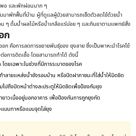
พียงพอ และพักผ่อนมาก ๆ
บมาพักฟื้นที่บ้าน ผู้ที่ดูแลผู้ป่วยสามารถเช็ดตัวลดไข้ด้วยน้ำ
น ๆ ดื่มน้ำผลไม้หรือน้ำเกลือแร่บ่อย ๆ และกินยาตามแพทย์สั่ง
ออก
ือดออก คือการลดการขยายพันธุ์ของ ยุงลาย ซึ่งเป็นพาหะนำโรคไข้
่อการติดเชื้อ โดยสามารถทำได้ ดังนี้
อัด โดยเฉพาะในช่วงที่มีการระบาดของโรค
 ทำลายแหล่งน้ำขังรอบบ้าน หรือปิดฝาภาชนะที่ใส่น้ำให้มิดชิด
วมไปถึงปิดหน้าต่างละประตูให้มิดชิดเพื่อป้องกันยุง
าวเมื่ออยู่นอกอาคาร เพื่อป้องกันการถูกยุงกัด
ทั้งแบบทาหรือแบบจุดไล่ยุง