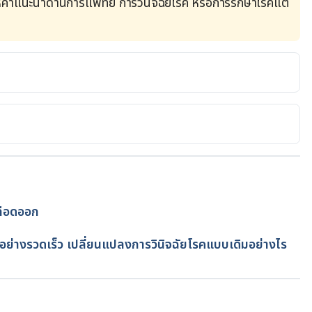
้คำแนะนำด้านการแพทย์ การวินิจฉัยโรค หรือการรักษาโรคแต่
/fact-sheets/detail/dengue-and-severe-dengue
oups/vbdc53/index.php/2017-07-11-12-55-58
ลือดออก
ย
นายแพทย์ ช.ท แพทย์เวชปฏิบัติ
่างรวดเร็ว เปลี่ยนแปลงการวินิจฉัยโรคแบบเดิมอย่างไร
detail.php?d=44