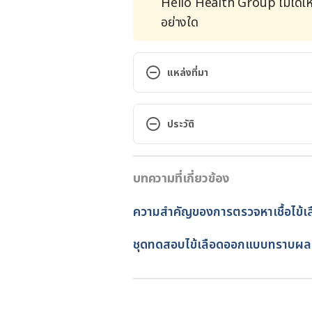
Hello Health Group ไม่ได้ให
อย่างใด
แหล่งที่มา
https://www.who.int/news-room
ประวัติ
ความรู้ทั่วไปโรคไข้เลือดออก
เวอร์ชันปัจจุบัน
http://odpc5.ddc.moph.go.th/gr
บทความที่เกี่ยวข้อง
07/10/2025
accessed June 24, 2023
เขียนโดย 
พลอย วงษ์วิไล
ความสำคัญของการตรวจหาเชื้อไข้เ
ตรวจสอบข้อมูลทางการแพทย์โด
ไข้เด็งกี่ (
Dengue)
อัปเดตโดย: 
พลอย วงษ์วิไล
ชุดทดสอบไข้เลือดออกแบบทราบผลอย
https://ddc.moph.go.th/disease_
accessed June 24, 2023