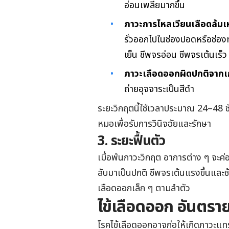
อ่อนเพลียมากขึ้น
ภาวะการไหลเวียนเลือดล้มเ
รั่วออกไปในช่องปอดหรือช่องท
เย็น ชีพจรอ่อน ชีพจรเต้นเร็
ภาวะเลือดออกผิดปกติจากเก
ถ่ายอุจจาระเป็นสีดำ
ระยะวิกฤตนี้ใช้เวลาประมาณ 24–48 ชั่
หมอเพื่อรับการวินิจฉัยและรักษา
3. ระยะฟื้นตัว
เมื่อพ้นภาวะวิกฤต อาการต่าง ๆ จะค่
ลับมาเป็นปกติ ชีพจรเต้นแรงขึ้นแล
เลือดออกเล็ก ๆ ตามลำตัว
ไข้เลือดออก อันตรา
โรคไข้เลือดออกอาจก่อให้เกิดภาวะแท