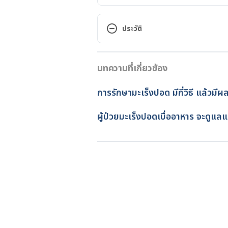
Navigating Cancer Care.  https:
cancer.  Accessed  May.24.2018
ประวัติ
Lung cancer. https://www.mayoc
เวอร์ชันปัจจุบัน
causes/syc-20374620.  Accessed
บทความที่เกี่ยวข้อง
23/04/2021
Physical, Emotional, and Social 
เขียนโดย 
ออมสิน แสนล้อม
การรักษามะเร็งปอด มีกี่วิธี แล้วมีผ
cancer/physical-emotional-and-s
ตรวจสอบความถูกต้องของข้อมูล
อัปเดตโดย: 
ชลธิชา จันทร์วิบูลย์
ผู้ป่วยมะเร็งปอดเบื่ออาหาร จะดูแล
Social & Emotional Impacts of 
family/life-after-cancer/social-
Emotional, Mental Health, and 
Changes.https://www.cancer.org
effects/emotional-mood-changes
PSYCHOLOGICAL AND SOCIAL 
IT?.https://www.copewithcancer