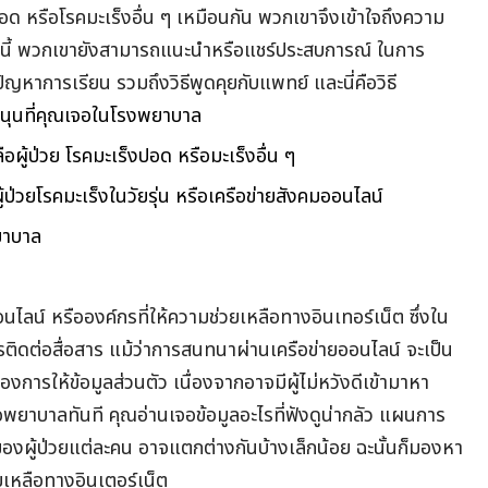
อด หรือโรคมะเร็งอื่น ๆ เหมือนกัน พวกเขาจึงเข้าใจถึงความ
กนี้ พวกเขายังสามารถแนะนำหรือแชร์ประสบการณ์ ในการ
ญหาการเรียน รวมถึงวิธีพูดคุยกับแพทย์ และนี่คือวิธี
ับสนุนที่คุณเจอในโรงพยาบาล
ือผู้ป่วย โรคมะเร็งปอด หรือมะเร็งอื่น ๆ
ผู้ป่วยโรคมะเร็งในวัยรุ่น หรือเครือข่ายสังคมออนไลน์
ยาบาล
นไลน์ หรือองค์กรที่ให้ความช่วยเหลือทางอินเทอร์เน็ต ซึ่งใน
รติดต่อสื่อสาร แม้ว่าการสนทนาผ่านเครือข่ายออนไลน์ จะเป็น
่องการให้ข้อมูลส่วนตัว เนื่องจากอาจมีผู้ไม่หวังดีเข้ามาหา
พยาบาลทันที คุณอ่านเจอข้อมูลอะไรที่ฟังดูน่ากลัว แผนการ
ผู้ป่วยแต่ละคน อาจแตกต่างกันบ้างเล็กน้อย ฉะนั้นก็มองหา
ยเหลือทางอินเตอร์เน็ต