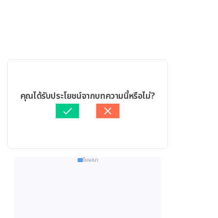
คุณได้รับประโยชน์จากบทความนี้หรือไม่?
โฆษณา