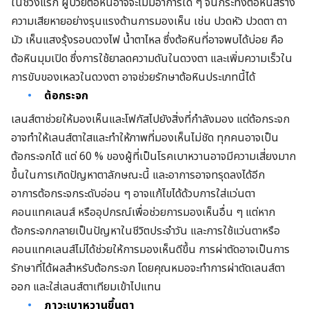
ในช่วงแรก ผู้ป่วยต้อหินอาจจะไม่มีอาการใด ๆ จนกระทั่งต้อหินสร้าง
ความเสียหายอย่างรุนแรงด้านการมองเห็น เช่น ปวดหัว ปวดตา ตา
มัว เห็นแสงรุ้งรอบดวงไฟ น้ำตาไหล ซึ่งต้อหินที่อาจพบได้บ่อย คือ
ต้อหินมุมเปิด ซึ่งการใช้ยาลดความดันในดวงตา และเพิ่มความเร็วใน
การขับของเหลวในดวงตา อาจช่วยรักษาต้อหินประเภทนี้ได้
ต้อกระจก
เลนส์ตาช่วยให้มองเห็นและโฟกัสไปยังสิ่งที่กำลังมอง แต่ต้อกระจก
อาจทำให้เลนส์ตาใสและทำให้ภาพที่มองเห็นไม่ชัด ทุกคนอาจเป็น
ต้อกระจกได้ แต่ 60 % ของผู้ที่เป็นโรคเบาหวานอาจมีความเสี่ยงมาก
ขึ้นในการเกิดปัญหาตาลักษณะนี้ และอาการอาจทรุดลงได้อีก
อาการต้อกระจกระดับอ่อน ๆ อาจแก้ไขได้ด้วบการใส่แว่นตา
คอนแทคเลนส์ หรืออุปกรณ์เพื่อช่วยการมองเห็นอื่น ๆ แต่หาก
ต้อกระจกกลายเป็นปัญหาในชีวิตประจำวัน และการใช้แว่นตาหรือ
คอนแทคเลนส์ไม่ได้ช่วยให้การมองเห็นดีขึ้น การผ่าตัดอาจเป็นการ
รักษาที่ได้ผลสำหรับต้อกระจก โดยคุณหมอจะทำการผ่าตัดเลนส์ตา
ออก และใส่เลนส์ตาเทียมเข้าไปแทน
ภาวะเบาหวานขึ้นตา