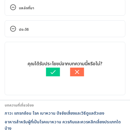
แหล่งที่มา
Eye Complications. http://www.diabetes.org/living-
with-diabetes/complications/eye-complications/?
ประวัติ
referrer=https://www.google.com.vn/. Accessed 
February 25, 2017
เวอร์ชันปัจจุบัน
Can Diabetes Affect Your Eyes? 
14/02/2022
http://www.webmd.com/eye-health/eye-
เขียนโดย 
จินดารัตน์ สิริวิจักษณ์
คุณได้รับประโยชน์จากบทความนี้หรือไม่?
problems#1. Accessed February 25, 2017
ตรวจสอบความถูกต้องของข้อมูลโดย
สิฏฐิณิศา รัชตวโรทัย
อัปเดตโดย: 
สิฏฐิณิศา รัชตวโรทัย
Facts About Diabetic Eye Disease. 
https://nei.nih.gov/health/diabetic/retinopathy. 
Accessed 22 August 2019.
บทความที่เกี่ยวข้อง
Common Eye Disorders and 
ภาวะ แทรกซ้อน โรค เบาหวาน ปัจจัยเสี่ยงและวิธีดูแลตัวเอง
Diseases.https://www.cdc.gov/visionhealth/basics/
อาหารสำหรับผู้ที่เป็นโรคเบาหวาน ควรกินและควรหลีกเลี่ยงประเภทใด
ced/index.html.Accessed July 16, 2021
บ้าง