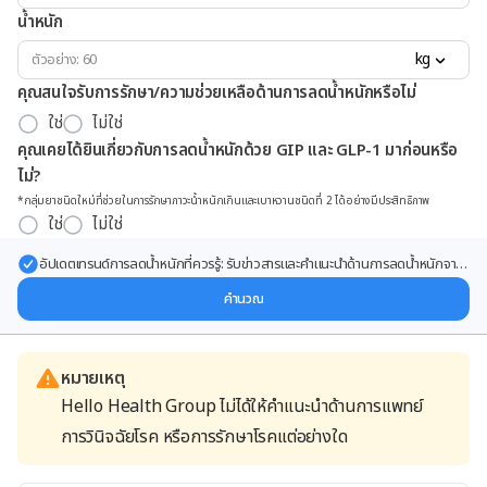
น้ำหนัก
kg
คุณสนใจรับการรักษา/ความช่วยเหลือด้านการลดน้ำหนักหรือไม่
ใช่
ไม่ใช่
คุณเคยได้ยินเกี่ยวกับการลดน้ำหนักด้วย GIP และ GLP-1 มาก่อนหรือ
ไม่?
*กลุ่มยาชนิดใหม่ที่ช่วยในการรักษาภาวะน้ำหนักเกินและเบาหวานชนิดที่ 2 ได้อย่างมีประสิทธิภาพ
ใช่
ไม่ใช่
อัปเดตเทรนด์การลดน้ำหนักที่ควรรู้: รับข่าวสารและคำแนะนำด้านการลดน้ำหนักจาก
ผู้เชี่ยวชาญ ส่งตรงถึงอีเมลของคุณ
คำนวณ
หมายเหตุ
Hello Health Group ไม่ได้ให้คำแนะนำด้านการแพทย์
การวินิจฉัยโรค หรือการรักษาโรคแต่อย่างใด