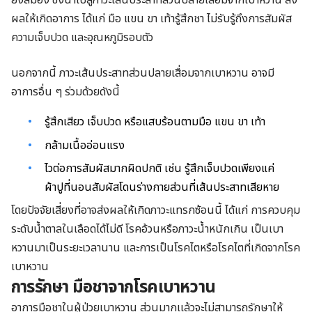
ยังสมอง ซึ่งนำไปสู่ภาวะเส้นประสาทส่วนปลายเสื่อมจากเบาหวาน ส่ง
ผลให้เกิดอาการ ได้แก่ มือ แขน ขา เท้ารู้สึกชา ไม่รับรู้ถึงการสัมผัส
ความเจ็บปวด และอุณหภูมิรอบตัว
นอกจากนี้ ภาวะเส้นประสาทส่วนปลายเสื่อมจากเบาหวาน อาจมี
อาการอื่น ๆ ร่วมด้วยดังนี้
รู้สึกเสียว เจ็บปวด หรือแสบร้อนตามมือ แขน ขา เท้า
กล้ามเนื้ออ่อนแรง
ไวต่อการสัมผัสมากผิดปกติ เช่น รู้สึกเจ็บปวดเพียงแค่
ผ้าปูที่นอนสัมผัสโดนร่างกายส่วนที่เส้นประสาทเสียหาย
โดยปัจจัยเสี่ยงที่อาจส่งผลให้เกิดภาวะแทรกซ้อนนี้ ได้แก่ การควบคุม
ระดับน้ำตาลในเลือดได้ไม่ดี โรคอ้วนหรือภาวะน้ำหนักเกิน เป็นเบา
หวานมาเป็นระยะเวลานาน และการเป็นโรคไตหรือโรคไตที่เกิดจากโรค
เบาหวาน
การรักษา มือชาจากโรคเบาหวาน
อาการมือชาในผู้ป่วยเบาหวาน ส่วนมากเเล้วจะไม่สามารถรักษาให้