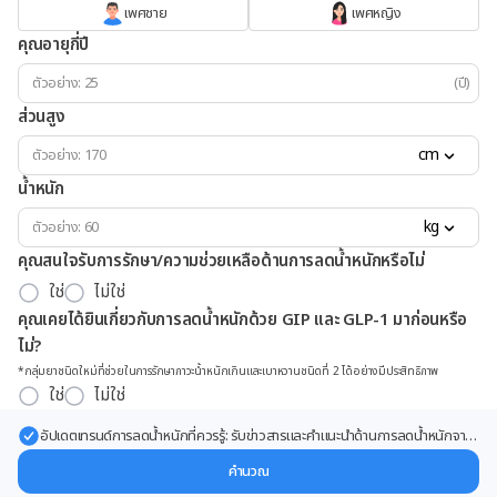
เพศชาย
เพศหญิง
คุณอายุกี่ปี
(ปี)
ส่วนสูง
cm
น้ำหนัก
kg
คุณสนใจรับการรักษา/ความช่วยเหลือด้านการลดน้ำหนักหรือไม่
ใช่
ไม่ใช่
คุณเคยได้ยินเกี่ยวกับการลดน้ำหนักด้วย GIP และ GLP-1 มาก่อนหรือ
ไม่?
*กลุ่มยาชนิดใหม่ที่ช่วยในการรักษาภาวะน้ำหนักเกินและเบาหวานชนิดที่ 2 ได้อย่างมีประสิทธิภาพ
ใช่
ไม่ใช่
อัปเดตเทรนด์การลดน้ำหนักที่ควรรู้: รับข่าวสารและคำแนะนำด้านการลดน้ำหนักจาก
ผู้เชี่ยวชาญ ส่งตรงถึงอีเมลของคุณ
คำนวณ