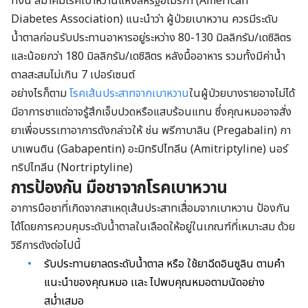
ทั้งนี้ สมาคมโรคเบาหวานแห่งสหรัฐอเมริกา (American
Diabetes Association) แนะนำว่า ผู้ป่วยเบาหวาน ควรมีระดับ
น้ำตาลก่อนรับประทานอาหารอยู่ระหว่าง 80-130 มิลลิกรัม/เดซิลิตร
และน้อยกว่า 180 มิลลิกรัม/เดซิลิตร หลังมื้ออาหาร รวมทั้งมีค่าน้ำ
ตาลสะสมไม่เกิน 7 เปอร์เซนต์
อย่างไรก็ตาม
โรคเส้นประสาทจากเบาหวาน
ในผู้ป่วยบางรายอาจไม่ได้
มีอาการชาแต่อาจรู้สึกเจ็บปวดหรือแสบร้อนแทน ซึ่งคุณหมออาจสั่ง
ยาเพื่อบรรเทาอาการดังกล่าวให้ ช่น พรีกาบาลิน (Pregabalin) กา
บาเพนติน (Gabapentin) อะมิทริปไทลีน (Amitriptyline) นอร์
ทริปไทลีน (Nortriptyline)
การป้องกัน มือชาจากโรคเบาหวาน
อาการมือชาที่เกิดจากสาเหตุเส้นประสาทเสื่อมจากเบาหวาน ป้องกัน
ได้โดยการควบคุมระดับน้ำตาลในเลือดให้อยู่ในเกณฑ์ที่เหมาะสม ด้วย
วิธีการดังต่อไปนี้
รับประทานยาลดระดับน้ำตาล หรือ ใช้ยาฉีดอินซูลิน ตามคำ
แนะนำของคุณหมอ เเละ ไปพบคุณหมอตามนัดอย่าง
สม่ำเสมอ