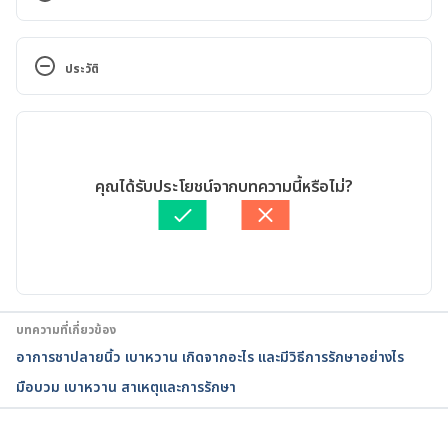
Diabetic neuropathy. 
https://www.mayoclinic.org/diseases-
ประวัติ
conditions/diabetic-neuropathy/symptoms-
causes/syc-20371580. Accessed July 12, 2022
เวอร์ชันปัจจุบัน
Diabetic Neuropathy. 
23/08/2022
https://www.niddk.nih.gov/health-
เขียนโดย 
ธนชาติ จึงแย้มปิ่น
คุณได้รับประโยชน์จากบทความนี้หรือไม่?
information/diabetes/overview/preventing-
ตรวจสอบข้อมูลทางการแพทย์โดย
แพทย์หญิงบุรัสกร ทวีบูรณ์
problems/nerve-damage-diabetic-neuropathies. 
อัปเดตโดย: 
สิฏฐิณิศา รัชตวโรทัย
Accessed July 12, 2022
Peripheral Neuropathy and Diabetes. 
https://www.webmd.com/diabetes/peripheral-
บทความที่เกี่ยวข้อง
neuropathy-risk-factors-
อาการชาปลายนิ้ว เบาหวาน เกิดจากอะไร และมีวิธีการรักษาอย่างไร
symptoms#:~:text=Peripheral%20neuropathy%20i
มือบวม เบาหวาน สาเหตุและการรักษา
s%20nerve%20damage,most%20common%20comp
lication%20of%20diabetes. Accessed July 12, 2022