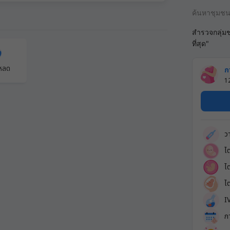
ค้นหาชุมช
สำรวจกลุ่ม
ที่สุด"
โหลด
ก
1
ว
ไ
ไ
ไ
I
ก