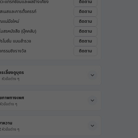
าวะแทรกซ้อนและผลข้างเคียง
ติดตาม
ิสเนสและการตั้งครรภ์
ติดตาม
ุณแม่มือใหม่
ติดตาม
โมสรหนังสือ (บุ๊คคลับ)
ติดตาม
ปรโมชั่น แบบสำรวจ
ติดตาม
ิจกรรมชิงรางวัล
ติดตาม
ารเลี้ยงดูบุตร
1
หัวข้อต่าง ๆ
ุขภาพทางเพศ
หัวข้อต่าง ๆ
บาหวาน
2
หัวข้อต่าง ๆ