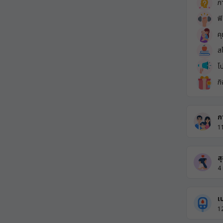
ภ
ฟ
ค
ส
โ
ก
ก
1
ส
4
เ
1