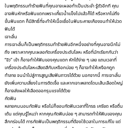
ในพฤติกรรมทำร้ายฟันที่คุณอาจเผลอทำเป็นประจำ รู้ตัวอีกที คุณ
อาจฟันหักหรือฟันแตกเพราะเคี้ยวน้ำแข็งไปแล้วก็ได้ หรือหากไม่ถึง
ขั้นฟันแตก ก็มีสิทธิ์ที่จะทำให้เนื้อเยื่อในฟันระคายเคืองจนทำให้
ปวด
ฟัน
ได้
เจาะลิ้น
การเจาะ
ลิ้น
ก็เป็นพฤติกรรมทำร้ายฟันอีกหนึ่งอย่างที่คุณอาจนึกไม่
ถึง เพราะหากคุณเผลอกัดเครื่องประดับโลหะ หรือที่มักเรียกกันว่า
“จิว” เข้า ก็อาจทำให้ฟันของคุณแตก หักได้ง่าย ๆ เลย แถมเวลาที่
เครื่องประดับโลหะเสียดสีกับ
เหงือก
บ่อย ๆ ก็อาจทำให้เหงือกถูก
ทำลาย จนนำไปสู่การสูญเสียฟันถาวรได้ด้วย นอกจากนี้ การเจาะลิ้น
ยังเพิ่มความเสี่ยงใน
การติดเชื้อ
และหากเจาะพลาดโดนเส้นเลือดใหญ่
ก็อาจส่งผลให้เลือดออกรุนแรงได้ด้วย
กัดฟัน
หลายคน
นอนกัดฟัน
หรือไม่ก็ชอบกัดฟันเวลาที่โกรธ เครียด หรือตื่น
เต้น แต่คุณรู้ไหมว่า หากคุณกัดฟันบ่อย ๆ สามารถทำให้ฟันของคุณ
สึกกร่อนได้ การกัดฟันเป็นพฤติกรรมที่ต้องใช้เวลาในการแก้ไข แต่