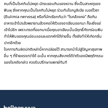
คนที่เป็นโรคกินไม่หยุด มักจะชอบกิน
ของหวาน
ซึ่งเป็นสาเหตุของ
ฟันผุ
ยิ่งหากคุณเป็นโรคกินไม่หยุด ร่วมกับ
โรคบูลิเมีย เนอร์โวซา
(Bulimia nervosa) หรือที่มักเรียกกันว่า “โรคล้วงคอ” คือกิน
อาหารเข้าไปแล้วพยายามล้วงคอให้ตัวเองอาเจียนออกมา ก็จะยิ่งแย่
เข้าไปอีก เพราะกรดที่ออกมาเมื่อคุณอาเจียนนั้นมีฤทธิ์กัดกร่อนฟัน
ทำให้ฟันของคุณอ่อนแอและแตกหักได้ง่ายขึ้น ทั้งยังทำให้เกิดกลิ่น
ปากอีกด้วย
โรคการกินผิดปกติเหล่านี้หากปล่อยไว้ สามารถนำไปสู่ปัญหาสุขภาพ
อื่น ๆ ที่ร้ายแรงกว่าได้ ฉะนั้น หากคุณสังเกตได้ว่าตัวเองมีพฤติกรรม
ของโรคดังกล่าว ควรรีบปรึกษาแพทย์ทันที