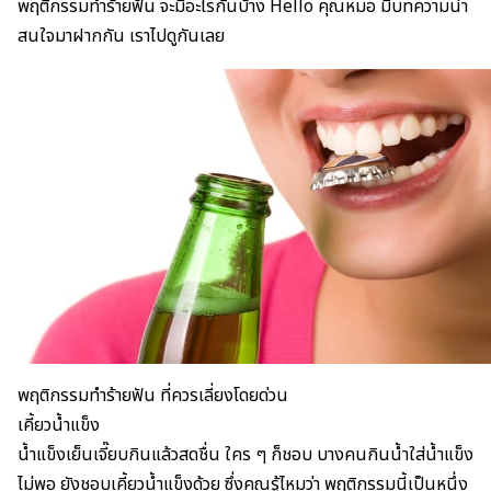
พฤติกรรมทำร้ายฟัน จะมีอะไรกันบ้าง Hello คุณหมอ มีบทความน่า
สนใจมาฝากกัน เราไปดูกันเลย
พฤติกรรมทำร้ายฟัน ที่ควรเลี่ยงโดยด่วน
เคี้ยวน้ำแข็ง
น้ำแข็งเย็นเจี๊ยบกินแล้วสดชื่น ใคร ๆ ก็ชอบ บางคนกินน้ำใส่น้ำแข็ง
ไม่พอ ยังชอบเคี้ยวน้ำแข็งด้วย ซึ่งคุณรู้ไหมว่า พฤติกรรมนี้เป็นหนึ่ง