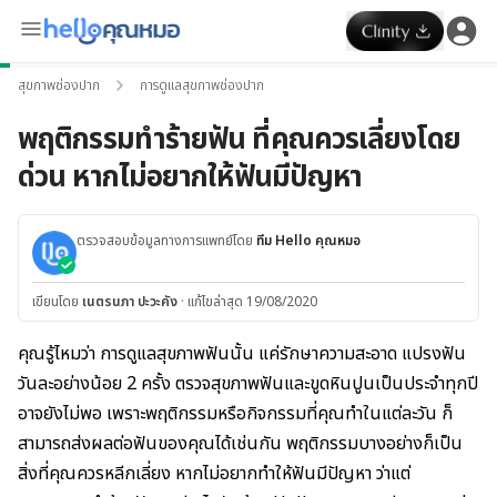
สุขภาพช่องปาก
การดูแลสุขภาพช่องปาก
พฤติกรรมทำร้ายฟัน ที่คุณควรเลี่ยงโดย
ด่วน หากไม่อยากให้ฟันมีปัญหา
ตรวจสอบข้อมูลทางการแพทย์โดย
ทีม Hello คุณหมอ
เขียนโดย
เนตรนภา ปะวะคัง
·
แก้ไขล่าสุด 19/08/2020
คุณรู้ไหมว่า
การดูแลสุขภาพฟัน
นั้น แค่รักษาความสะอาด
แปรงฟัน
วันละอย่างน้อย 2 ครั้ง ตรวจสุขภาพฟันและขูดหินปูนเป็นประจำทุกปี
อาจยังไม่พอ เพราะ
พฤติกรรม
หรือกิจกรรมที่คุณทำในแต่ละวัน ก็
สามารถส่งผลต่อฟันของคุณได้เช่นกัน พฤติกรรมบางอย่างก็เป็น
สิ่งที่คุณควร
หลีกเลี่ยง
หากไม่อยากทำให้ฟันมีปัญหา ว่าแต่