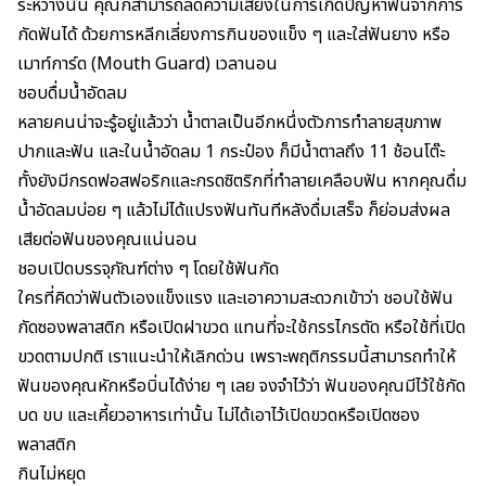
ระหว่างนั้น คุณก็สามารถลดความเสี่ยงในการเกิดปัญหาฟันจากการ
กัดฟันได้ ด้วยการหลีกเลี่ยงการกินของแข็ง ๆ และใส่ฟันยาง หรือ
เมาท์การ์ด (Mouth Guard) เวลานอน
ชอบดื่มน้ำอัดลม
หลายคนน่าจะรู้อยู่แล้วว่า น้ำตาลเป็นอีกหนึ่งตัวการทำลายสุขภาพ
ปากและฟัน และในน้ำอัดลม 1 กระป๋อง ก็มีน้ำตาลถึง 11 ช้อนโต๊ะ
ทั้งยังมีกรดฟอสฟอริกและกรดซิตริกที่ทำลายเคลือบฟัน หากคุณดื่ม
น้ำอัดลมบ่อย ๆ แล้วไม่ได้แปรงฟันทันทีหลังดื่มเสร็จ ก็ย่อมส่งผล
เสียต่อฟันของคุณแน่นอน
ชอบเปิดบรรจุภัณฑ์ต่าง ๆ โดยใช้ฟันกัด
ใครที่คิดว่าฟันตัวเองแข็งแรง และเอาความสะดวกเข้าว่า ชอบใช้ฟัน
กัดซองพลาสติก หรือเปิดฝาขวด แทนที่จะใช้กรรไกรตัด หรือใช้ที่เปิด
ขวดตามปกติ เราแนะนำให้เลิกด่วน เพราะพฤติกรรมนี้สามารถทำให้
ฟันของคุณหักหรือบิ่นได้ง่าย ๆ เลย จงจำไว้ว่า ฟันของคุณมีไว้ใช้กัด
บด ขบ และเคี้ยวอาหารเท่านั้น ไม่ได้เอาไว้เปิดขวดหรือเปิดซอง
พลาสติก
กินไม่หยุด