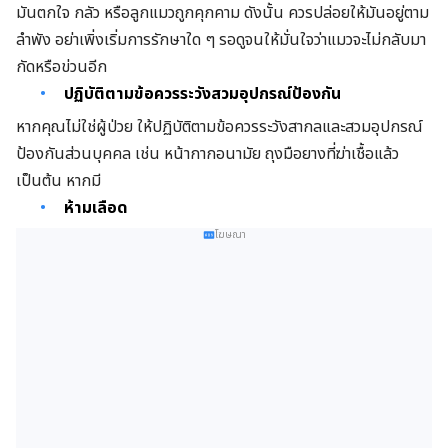
มันตกใจ กลัว หรือลูกแมวถูกคุกคาม ดังนั้น ควรปล่อยให้มันอยู่ตาม
ลำพัง อย่าเพิ่งเริ่มการรักษาใด ๆ รอดูจนให้มั่นใจว่าแมวจะไม่กลับมา
กัดหรือข่วนอีก
ปฏิบัติตามข้อควรระวังสวมอุปกรณ์ป้องกัน
หากคุณไม่ใช่ผู้ป่วย ให้ปฏิบัติตามข้อควรระวังสากลและสวมอุปกรณ์
ป้องกันส่วนบุคคล เช่น หน้ากากอนามัย ถุงมือยางที่ฆ่าเชื้อแล้ว
เป็นต้น หากมี
ห้ามเลือด
โฆษณา