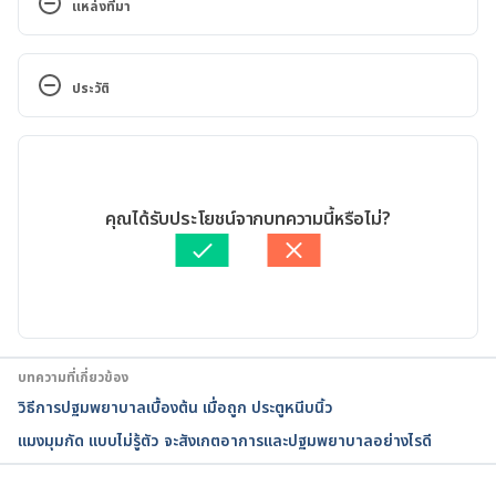
แหล่งที่มา
How to Treat Cat Bites and Scratches. 
https://www.verywellhealth.com/how-to-treat-cat-
ประวัติ
bites-and-scratches-1298268. Accessed December 
18, 2020
เวอร์ชันปัจจุบัน
Cat and Dog Bites. https://familydoctor.org/cat-
29/12/2020
and-dog-bites/. Accessed December 18, 2020
เขียนโดย 
สิฏฐิณิศา รัชตวโรทัย
คุณได้รับประโยชน์จากบทความนี้หรือไม่?
ตรวจสอบความถูกต้องของข้อมูลโดย
ทีม Hello คุณหมอ
What You Should Do for a Cat Bite or Scratch. 
อัปเดตโดย: 
Pattarapong Khuaphu
https://health.clevelandclinic.org/cat-bites-
scratches/. Accessed December 18, 2020
Dog, cat and bat bites. 
บทความที่เกี่ยวข้อง
https://www.healthdirect.gov.au/dog-cat-and-bat-
วิธีการปฐมพยาบาลเบื้องต้น เมื่อถูก ประตูหนีบนิ้ว
bites. Accessed December 18, 2020
แมงมุมกัด แบบไม่รู้ตัว จะสังเกตอาการและปฐมพยาบาลอย่างไรดี