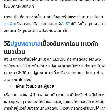
ไปพบคุณหมอทันที
บาดทะยัก คือ การติดเชื้อแบคทีเรียชนิดร้ายแรง ซึ่งสามารถปล่อย
สารพิษ
เข้าสู่กระแสเลือดและอาจทำให้
เสียชีวิต
ได้ ดังนั้น คุณหมออาจ
จะแนะนำให้คุณฉีดวัคซีนป้องกันบาดทะยัก
วิธี
ปฐมพยาบาล
เบื้องต้นหากโดน แมวกัด
แมวข่วน
สิ่งแรกที่ควรทำเมื่อโดนแมวกัก แมวข่วน คือ การตั้งสติ อย่าเพิ่ง
ตกใจจนเกินไป จากนั้นเริ่มต้นปฐมพยาบาลเบื้องต้น ก่อนที่จะไปพบ
คุณหมอ ซึ่งวิธีการปฐมพยาบาลเบื้องต้นหากโดนแมวกัด แมวข่วน
สามารถทำได้ ดังนี้
เฝ้าระวังแมว และผู้ป่วย
หรือแยกแมวและผู้ป่วยออกจากกัน หากแมวที่กัดหรือข่วนมีเจ้าของ
และอยู่ใกล้ ๆ ควรบอกให้เจ้าของแมวดูแลแมวให้ปลอดภัย หากไม่มี
การย้ายผู้ป่วยไปยังสถานที่ปลอดภัย แมวสามารถกัดหรือข่วนได้หาก