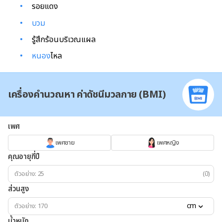
รอยแดง
บวม
รู้สึกร้อนบริเวณแผล
หนอง
ไหล
เครื่องคำนวณหา ค่าดัชนีมวลกาย (BMI)
เพศ
เพศชาย
เพศหญิง
คุณอายุกี่ปี
(ปี)
ส่วนสูง
cm
น้ำหนัก