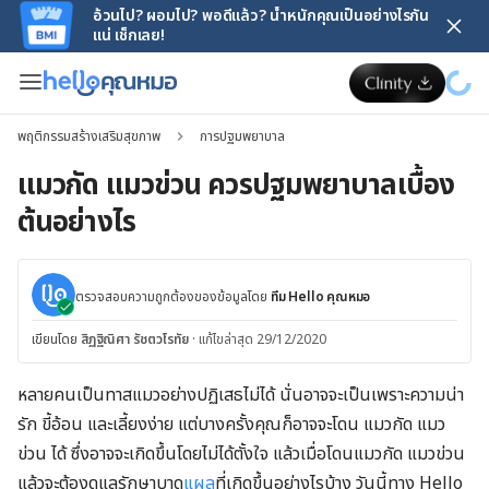
อ้วนไป? ผอมไป? พอดีแล้ว? น้ำหนักคุณเป็นอย่างไรกัน
แน่ เช็กเลย!
พฤติกรรมสร้างเสริมสุขภาพ
การปฐมพยาบาล
แมวกัด แมวข่วน ควรปฐมพยาบาลเบื้อง
ต้นอย่างไร
ตรวจสอบความถูกต้องของข้อมูลโดย
ทีม Hello คุณหมอ
เขียนโดย
สิฏฐิณิศา รัชตวโรทัย
·
แก้ไขล่าสุด 29/12/2020
หลายคนเป็นทาสแมวอย่างปฏิเสธไม่ได้ นั่นอาจจะเป็นเพราะความน่า
รัก ขี้อ้อน และเลี้ยงง่าย แต่บางครั้งคุณก็อาจจะโดน แมวกัด แมว
ข่วน ได้ ซึ่งอาจจะเกิดขึ้นโดยไม่ได้ตั้งใจ แล้วเมื่อโดนแมวกัด แมวข่วน
แล้วจะต้องดูแลรักษาบาด
แผล
ที่เกิดขึ้นอย่างไรบ้าง วันนี้ทาง Hello