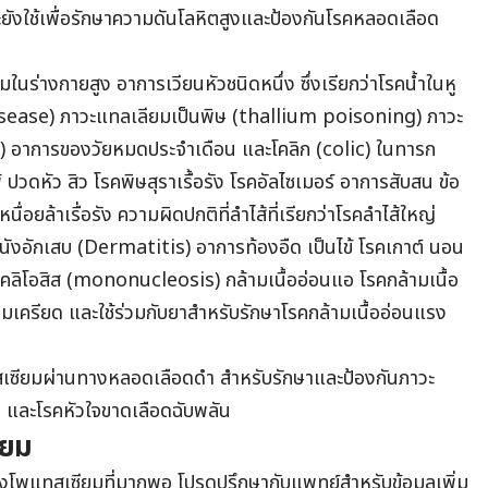
ยังใช้เพื่อรักษาความดันโลหิตสูงและป้องกันโรคหลอดเลือด
ในร่างกายสูง อาการเวียนหัวชนิดหนึ่ง ซึ่งเรียกว่าโรคน้ำในหู
 disease) ภาวะแทลเลียมเป็นพิษ (thallium poisoning) ภาวะ
ce) อาการของวัยหมดประจำเดือน และโคลิก (colic) ในทารก
้ ปวดหัว สิว โรคพิษสุราเรื้อรัง โรคอัลไซเมอร์ อาการสับสน ข้อ
ื่อยล้าเรื่อรัง ความผิดปกติที่ลำไส้ที่เรียกว่าโรคลำไส้ใหญ่
หนังอักเสบ (Dermatitis) อาการท้องอืด เป็นไข้ โรคเกาต์ นอน
วคลิโอสิส (mononucleosis) กล้ามเนื้ออ่อนแอ โรคกล้ามเนื้อ
เครียด และใช้ร่วมกับยาสำหรับรักษาโรคกล้ามเนื้ออ่อนแรง
สเซียมผ่านทางหลอดเลือดดำ สำหรับรักษาและป้องกันภาวะ
ติ และโรคหัวใจขาดเลือดฉับพลัน
ียม
อง
โพแทสเซียม
ที่มากพอ
โปรดปรึกษากับแพทย์สำหรับข้อมูลเพิ่ม