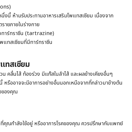
ions)
ึ่งนี้ ห้ามรับประทานอาหารเสริมโพแทสเซียม เนื่องจาก
นตรายภายในร่างกาย
อทาร์ทราซีน (tartrazine)
พแทสเซียมที่มี
ทาร์ทราซีน
พแทสเซียม
น คลื่นไส้ ท้องร่วง มีแก๊สในลำไส้ และผลข้างเคียงอื่นๆ
นี้ หรืออาจจะมีอาการอย่างอื่นนอกเหนือจากที่กล่าวมาข้างต้น
มอของคุณ
ม
่นที่คุณกำลังใช้อยู่ หรืออาการโรคของคุณ
ควรปรึกษากับแพทย์