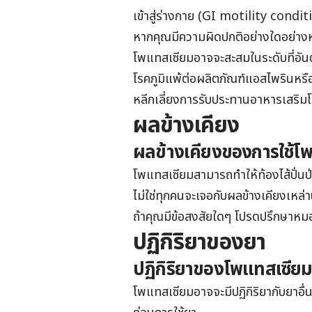
เข้าสู่ร่างกาย (GI motility condit
หากคุณมีความผิดปกติอย่างใดอย่างหน
โพแทสเซียมอาจจะสะสมในระดับที่อั
โรคภูมิแพ้ต่อผลิตภัณฑ์แอสไพรินหรื
หลีกเลี่ยงการรับประทานอาหารเสริมโ
ผลข้างเคียง
ผลข้างเคียงของการใช้โ
โพแทสเซียมสามารถทำให้ท้องไส้ปั่นป่ว
ไม่ใช่ทุกคนจะเจอกับผลข้างเคียงเหล่า
ถ้าคุณมีข้อสงสัยใดๆ โปรดปรึกษาห
ปฏิกิริยาของยา
ปฏิกิริยาของโพแทสเซีย
โพแทสเซียม
อาจจะมีปฏิกิริยากับยาอื