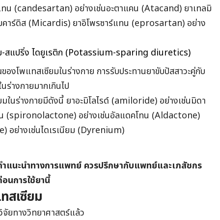
แทน (candesartan) อย่างเช่นอะตาแคน (Atacand) ยาเทลมิ
มคาร์ดิส (Micardis) ยาอิโพรซาร์แทน (eprosartan) อย่าง
ยม-สแปริ่ง ไดยูเรติก (Potassium-sparing diuretics)
ณของโพแทสเซียมในร่างกาย การรับประทานยาขับปัสสาวะคู่กับ
ในร่างกายมากเกินไป
ยมในร่างกายมีดังนี้ ยาอะมิโลไรด์ (amiloride) อย่างเช่นมิดา
 (spironolactone) อย่างเช่นอัลแดคโทน (Aldactone)
) อย่างเช่นไดเรเนียม (Dyrenium)
ดแทนคำแนะนำทางการแพทย์ ควรปรึกษากับแพทย์และเภสัชกร
ก่อนการใช้ยานี้
แทสเซียม
วิจัยทางวิทยาศาสตร์แล้ว