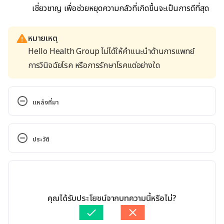
เชี่ยวชาญ เพื่อช่วยหยุดความกลัวที่เกิดขึ้นจะเป็นการดีที่สุด
หมายเหตุ
Hello Health Group ไม่ได้ให้คำแนะนำด้านการแพทย์
การวินิจฉัยโรค หรือการรักษาโรคแต่อย่างใด
แหล่งที่มา
Gamophobia: Fear of Marriage – Causes, 
Symptoms and Treatment. 
ประวัติ
https://www.healthtopia.net/disease/mental-
health/phobia/gamophobia-fear-of-marriage. 
เวอร์ชันปัจจุบัน
Accessed December 19, 2019
11/05/2020
5 ways to get over your gamophobia (assuming 
เขียนโดย 
สิฏฐิณิศา รัชตวโรทัย
คุณได้รับประโยชน์จากบทความนี้หรือไม่?
you even want to). 
ตรวจสอบความถูกต้องของข้อมูลโดย
ทีม Hello คุณหมอ
https://www.yahoo.com/lifestyle/5-ways-over-
อัปเดตโดย: 
Ploylada Prommate