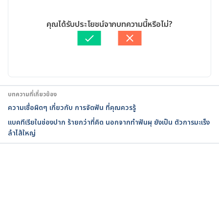
10 things dentists would never put in their 
23/07/2020
mouths. 
เขียนโดย 
สิฏฐิณิศา รัชตวโรทัย
คุณได้รับประโยชน์จากบทความนี้หรือไม่?
https://www.netdoctor.co.uk/beauty/dental/a26604
ตรวจสอบความถูกต้องของข้อมูลโดย
ทีม Hello คุณหมอ
/10-things-dentists-would-never-put-in-their-
อัปเดตโดย: 
Nattrakamol Chotevichean
mouths/. Accessed July 08, 2020
5 things dentists won’t put in their mouths. 
https://www.ctvnews.ca/5-things/5-things-
บทความที่เกี่ยวข้อง
dentists-won-t-put-in-their-mouths-1.3078742. 
ความเชื่อผิดๆ เกี่ยวกับ การจัดฟัน ที่คุณควรรู้
Accessed July 08, 2020
แบคทีเรียในช่องปาก ร้ายกว่าที่คิด นอกจากทำฟันผุ ยังเป็น ตัวการมะเร็ง
ลำไส้ใหญ่
9 Things to Avoid Putting in Your Mouth. 
https://www.ameritasinsight.com/wellness/dental/
9-objects-harmful-to-oral-health. Accessed July 08, 
2020
กำลังโหลด...