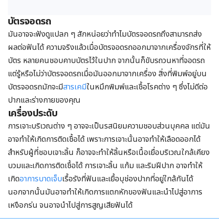
บัตรจอดรถ
มันอาจจะฟังดูแปลก ๆ สักหน่อยว่าทำไมบัตรจอดรถถึงสามารถส่ง
ผลต่อฟันได้ ความจริงแล้วเมื่อบัตรจอดรถออกมาจากเครื่องจักรที่ให้
บัตร หลายคนชอบคาบบัตรไว้ในปาก จากนั้นก็ขับรถวนหาที่จอดรถ
แต่รู้หรือไม่ว่าบัตรจอดรถเมื่อมันออกมาจากเครื่อง สิ่งที่พิมพ์อยู่บน
บัตรจอดรถมักจะมี
สารเคมี
ในหมึกพิมพ์และเชื้อโรคต่าง ๆ ซึ่งไม่ดีต่อ
ปากและร่างกายของคุณ
เครื่องประดับ
การเจาะบริเวณต่าง ๆ อาจจะเป็นรสนิยมความชอบส่วนบุคคล แต่มัน
อาจทำให้เกิดการติดเชื้อได้ เพราะการเจาะนั้นอาจทำให้เลือดออกได้
สำหรับผู้ที่ชอบเจาะลิ้น ก็อาจจะทำให้ลิ้นหรือเนื้อเยื่อบริเวณใกล้เคียง
บวมและเกิดการติดเชื้อได้ การเจาะลิ้น แก้ม และริมฝีปาก อาจทำให้
เกิด
อาการบาดเจ็บ
เรื้อรังที่ฟันและเยื้อบุช่องปากที่อยู่ใกล้กันได้
นอกจากนั้นมันอาจทำให้เกิดการแตกหักของฟันและนำไปสู่อาการ
เหงือกร่น จนอาจนำไปสู่การสูญเสียฟันได้