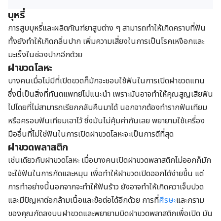
บุหรี่
การสูบบุหรี่และผลิตภัณฑ์ยาสูบต่าง ๆ สามารถทำให้เกิดคราบที่ฟัน
ทั้งยังทำให้เกิดกลิ่นปาก เพิ่มความเสี่ยงในการเป็นโรคเหงือกและ
มะเร็งในช่องปากอีกด้วย
ฝาขวดโลหะ
บางคนเมื่อไม่มีที่เปิดขวดก็มักจะชอบใช้ฟันในการเปิดฝาขวดแทน
ซึ่งนี่เป็นสิ่งที่ทันตแพทย์ไม่แนะนำ เพราะมันอาจทำให้คุณสูญเสียฟัน
ไปโดยที่ไม่สามารถเรียกกลับคืนมาได้ นอกจากต้องทำรากฟันเทียม
หรือครอบฟันเทียมเอาไว้ ซึ่งมันไม่คุ้มค่ากันเลย พยายามใช้เครื่อง
มืออื่นที่ไม่ใช่ฟันในการเปิดฝาขวดโลหะจะเป็นการดีที่สุด
ฝาขวดพลาสติก
เช่นเดียวกับฝาขวดโลหะ เมื่อบางคนเปิดฝาขวดพลาสติกไม่ออกก็มัก
จะใช้ฟันในการกัดและหมุน เพื่อทำให้ฝาขวดเปิดออกได้ง่ายขึ้น แต่
การทำอย่างนี้นอกจากจะทำให้ฟันร้าว ยังอาจทำให้เกิดควาเจ็บปวด
และมีปัญหาต่อกล้ามเนื้อและข้อต่อได้อีกด้วย การที่
ศีรษะ
และกราม
ของคุณกัดลงบนฝาขวดและพยายามบิดฝาขวดพลาสติกเพื่อเปิด มัน