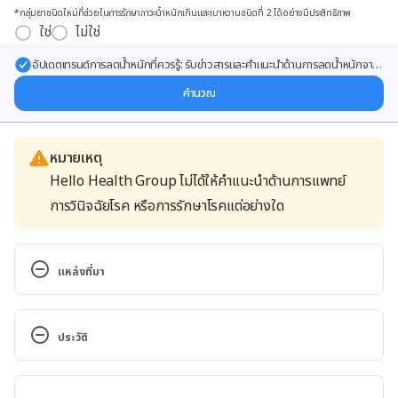
*กลุ่มยาชนิดใหม่ที่ช่วยในการรักษาภาวะน้ำหนักเกินและเบาหวานชนิดที่ 2 ได้อย่างมีประสิทธิภาพ
ใช่
ไม่ใช่
อัปเดตเทรนด์การลดน้ำหนักที่ควรรู้: รับข่าวสารและคำแนะนำด้านการลดน้ำหนักจาก
ผู้เชี่ยวชาญ ส่งตรงถึงอีเมลของคุณ
คำนวณ
หมายเหตุ
Hello Health Group ไม่ได้ให้คำแนะนำด้านการแพทย์
การวินิจฉัยโรค หรือการรักษาโรคแต่อย่างใด
แหล่งที่มา
13 Things Dentists Never Put in Their Mouth. 
https://www.thehealthy.com/dental/things-
ประวัติ
dentists-never-put-in-their-mouth/. Accessed July 
08, 2020
เวอร์ชันปัจจุบัน