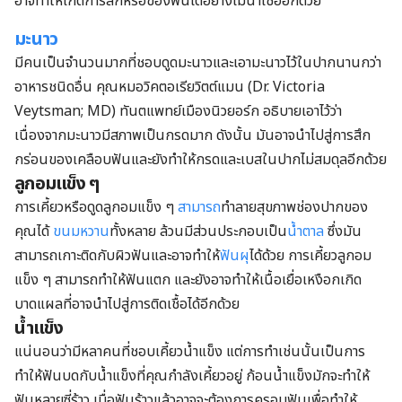
อาจทำให้เกิดการสึกหรอของฟันได้อย่างไม่น่าเชื่ออีกด้วย
มะนาว
มีคนเป็นจำนวนมากที่ชอบดูดมะนาวและเอามะนาวไว้ในปากนานกว่า
อาหารชนิดอื่น คุณหมอวิคตอเรียวิตต์แมน (Dr. Victoria
Veytsman; MD) ทันตแพทย์เมืองนิวยอร์ก อธิบายเอาไว้ว่า
เนื่องจากมะนาวมีสภาพเป็นกรดมาก ดังนั้น มันอาจนำไปสู่การสึก
กร่อนของเคลือบฟันและยังทำให้กรดและเบสในปากไม่สมดุลอีกด้วย
ลูกอมแข็ง ๆ
การเคี้ยวหรือดูดลูกอมแข็ง ๆ
สามารถ
ทำลายสุขภาพช่องปากของ
คุณได้
ขนมหวาน
ทั้งหลาย ล้วนมีส่วนประกอบเป็น
น้ำตาล
ซึ่งมัน
สามารถเกาะติดกับผิวฟันและอาจทำให้
ฟันผุ
ได้ด้วย การเคี้ยวลูกอม
แข็ง ๆ สามารถทำให้ฟันแตก และยังอาจทำให้เนื้อเยื่อเหงือกเกิด
บาดแผลที่อาจนำไปสู่การติดเชื้อได้อีกด้วย
น้ำแข็ง
แน่นอนว่ามีหลาคนที่ชอบเคี้ยวน้ำแข็ง แต่การทำเช่นนั้นเป็นการ
ทำให้ฟันบดกับน้ำแข็งที่คุณกำลังเคี้ยวอยู่ ก้อนน้ำแข็งมักจะทำให้
ฟันหลายซี่ร้าว เมื่อฟันร้าวแล้วอาจจะต้องการครอบฟันเพื่อทำให้