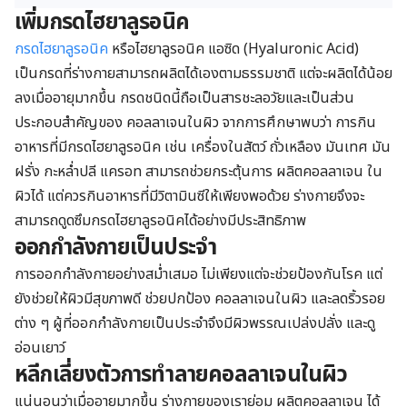
เพิ่มกรดไฮยาลูรอนิค
กรดไฮยาลูรอนิค
หรือไฮยาลูรอนิค แอซิด (Hyaluronic Acid)
เป็นกรดที่ร่างกายสามารถผลิตได้เองตามธรรมชาติ แต่จะผลิตได้น้อย
ลงเมื่ออายุมากขึ้น กรดชนิดนี้ถือเป็นสารชะลอวัยและเป็นส่วน
ประกอบสำคัญของ คอลลาเจนในผิว จากการศึกษาพบว่า การกิน
อาหารที่มีกรดไฮยาลูรอนิค เช่น เครื่องในสัตว์ ถั่วเหลือง มันเทศ มัน
ฝรั่ง กะหล่ำปลี แครอท สามารถช่วยกระตุ้นการ ผลิตคอลลาเจน ใน
ผิวได้ แต่ควรกินอาหารที่มีวิตามินซีให้เพียงพอด้วย ร่างกายจึงจะ
สามารถดูดซึมกรดไฮยาลูรอนิคได้อย่างมีประสิทธิภาพ
ออกกำลังกายเป็นประจำ
การออกกำลังกายอย่างสม่ำเสมอ ไม่เพียงแต่จะช่วยป้องกันโรค แต่
ยังช่วยให้ผิวมีสุขภาพดี ช่วยปกป้อง คอลลาเจนในผิว และลดริ้วรอย
ต่าง ๆ ผู้ที่ออกกำลังกายเป็นประจำจึงมีผิวพรรณเปล่งปลั่ง และดู
อ่อนเยาว์
หลีกเลี่ยงตัวการทำลายคอลลาเจนในผิว
แน่นอนว่าเมื่ออายุมากขึ้น ร่างกายของเราย่อม ผลิตคอลลาเจน ได้