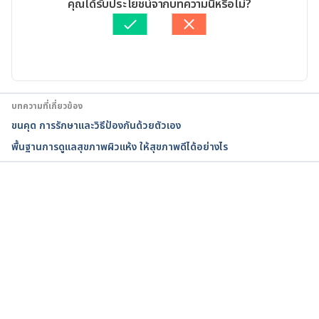
คุณได้รับประโยชน์จากบทความนี้หรือไม่?
22, 2019
ตรวจสอบความถูกต้องของข้อมูลโดย
สิฏฐิณิศา รัชตวโรทัย
อัปเดตโดย: 
สิฏฐิณิศา รัชตวโรทัย
Fan, X., Niemira, B. A., Sokoral, K. J. B. (2003, 
August). Sensorial, nutritional and microbiological 
quality of fresh cilantro leaves as influenced by 
ionizing radiation and storage. Food Research 
บทความที่เกี่ยวข้อง
International, 36(7),713-719
ขนคุด การรักษาและวิธีป้องกันด้วยตัวเอง
พื้นฐานการดูแลสุขภาพผิวแห้ง ให้สุขภาพดีได้อย่างไร
sciencedirect.com/science/article/pii/S0963996903
000516. Accessed January 22, 2019
Greco, R. M., Ioconi, J. A., & Ehrlich, H. P. (1998, 
กำลังโหลด...
December). Hyaluronic acid stimulates human 
fibroblast proliferation within a collagen 
matrix. Journal of Cell Physiology 3, 177: 465–473
ncbi.nlm.nih.gov/pubmed/9808154. Accessed 
January 22, 2019