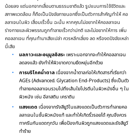
น้อยลง แต่นอกจากเสื่อมตามธรรมชาติแล้ว รูปแบบการใช้ชีวิตและ
สภาพแวดล้อม ก็ถือเป็นปัจจัยภายนอกซึ่งเป็นตัวการสำคัญทำให้ คอ
ลลาเจนในผิว เสื่อมเร็วขึ้น ฉะนั้น หากคุณไม่อยากให้คอลลาเจน
ร่างกายและผิวพรรณถูกทำลายเร็วกว่าปกติ และไม่อยากให้การ เพิ่ม
คอลลาเจน ที่คุณทำมาเสียเปล่า ควรหลีกเลี่ยง ลด หรืองดปัจจัยเหล่า
นี้เสีย
มลภาวะและอนุมูลอิสระ
เพราะนอกจากจะทำให้คอลลาเจน
ลดลงแล้ว ยังทำให้ผิวขาดความยืดหยุ่นอีกด้วย
การบริโภคน้ำตาล
เนื่องจากน้ำตาลก่อให้เกิดสารที่เรียกว่า
AGEs (Advanced. Glycation End-Products) ซึ่งเป็นตัว
ทำลายคอลลาเจนรวมไปถึงเส้นใยโปรตีนในผิวหนังอื่น ๆ ใน
ผิวหนัง เช่น อีลาสติน เคราติน
แสงแดด
เนื่องจากรังสียูวีในแสงแดดเป็นตัวการทำลายคอ
ลลาเจนในชั้นผิวหนังแท้ และทำให้เกิดริ้วรอยได้ คุณจึงควร
ทาครีมกันแดดทุกวัน เพื่อป้องกันผิวถูกแสงแดดและรังสียูวี
ทำร้าย