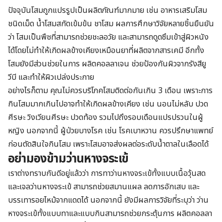
ปัจจุบันโสมถูกแปรรูปเป็นผลิตภัณฑ์มากมาย เช่น อาหารเสริมโสม
ชนิดเม็ด น้ำโสมสกัดเข้มข้น ชาโสม ผลการศึกษาวิจัยหลายชิ้นยืนยัน
ว่า โสมเป็นพืชที่สามารถช่วยชะลอวัย และสามารถดูดซึมเข้าสู่ผิวหนัง
ได้โดยไม่ทำให้เกิดผลข้างเคียงเหมือนยาที่ผลิตจากสารเคมี อีกทั้ง
โสมยังมีส่วนช่วยในการ ผลิตคอลลาเจน ช่วยป้องกันผิวจากรังสียู
วีบี และทำให้ผิวเปล่งประกาย
อย่างไรก็ตาม คุณไม่ควรบริโภคโสมติดต่อกันเกิน 3 เดือน เพราะการ
กินโสมมากเกินไปอาจทำให้เกิดผลข้างเคียง เช่น นอนไม่หลับ ปวด
ศีรษะ วิงเวียนศีรษะ ปวดท้อง รวมไปถึงรอบเดือนแปรปรวนในผู้
หญิง นอกจากนี้ ผู้ป่วยบางโรค เช่น โรคเบาหวาน ควรปรึกษาแพทย์
ก่อนตัดสินใจกินโสม เพราะโสมอาจส่งผลต่อระดับน้ำตาลในเลือดได้
อย่ามองข้ามว่านหางจระเข้
เราต่างทราบกันดีอยู่แล้วว่า การทาว่านหางจระเข้ทั้งแบบเนื้อวุ้นสด
และเจลว่านหางจระเข้ สามารถช่วยสมานแผล ลดการอักเสบ และ
บรรเทารอยไหม้จากแดดได้ นอกจากนี้ ยังมีผลการวิจัยที่ระบุว่า ว่าน
หางจระเข้ทั้งแบบทาและแบบกินสามารถช่วยกระตุ้นการ ผลิตคอลลา