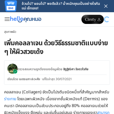
อ้วนไป? ผอมไป? พอดีแล้ว? น้ำหนักคุณเป็นอย่างไรกัน
แน่ เช็กเลย!
สุขภาพผิว
เพิ่มคอลลาเจน ด้วยวิธีธรรมชาติแบบง่าย
ๆ ให้ผิวสวยเด้ง
ตรวจสอบความถูกต้องของข้อมูลโดย
สิฏฐิณิศา รัชตวโรทัย
เขียนโดย
เนตรนภา ปะวะคัง
·
แก้ไขล่าสุด 30/07/2021
คอลลาเจน (Collagen) จัดเป็นโปรตีนชนิดหนึ่งที่สำคัญมากสำหรับ
ร่างกาย
โดยเฉพาะผิวหนัง เนื่องจากชั้นผิวหนังแท้ (Dermis) ของ
คนเรา มีคอลลาเจนเป็นส่วนประกอบอยู่ถึง 80% คอลลาเจนช่วยให้
ผิวหนังแข็งแรง ยืดหยุ่น และชุ่มชื้นอยู่เสมอ ร่างกายของเรา
สามารถ