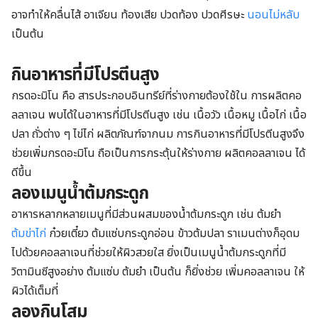
อาจทำให้คลื่นไส้ อาเจียน ท้องเสีย ปวดท้อง ปวดศีรษะ
นอนไม่หลับ
เป็นต้น
กินอาหารที่มีโปรตีนสูง
กรดอะมิโน คือ สารประกอบอินทรีย์ที่ร่างกายต้องใช้ใน การผลิตคอ
ลลาเจน พบได้ในอาหารที่มีโปรตีนสูง เช่น เนื้อวัว เนื้อหมู เนื้อไก่ เนื้อ
ปลา ถั่วต่าง ๆ ไข่ไก่ ผลิตภัณฑ์จากนม การกินอาหารที่มีโปรตีนสูงจึง
ช่วยเพิ่มกรดอะมิโน ถือเป็นการกระตุ้นให้ร่างกาย ผลิตคอลลาเจน ได้
ดีขึ้น
ลองเมนูน้ำต้มกระดูก
อาหารหลากหลายเมนูที่มีส่วนผสมของน้ำต้มกระดูก เช่น ต้มยำ
ต้มข่าไก่
ก๋วยเตี๋ยว ต้มแซ่บกระดูกอ่อน ข้าวต้มปลา ราเมนต่างก็อุดม
ไปด้วยคอลลาเจนที่ช่วยให้ผิวสวยใส ยิ่งเป็นเมนูน้ำต้มกระดูกที่มี
วิตามินซีสูงอย่าง ต้มแซ่บ ต้มยำ เป็นต้น ก็ยิ่งช่วย เพิ่มคอลลาเจน ให้
ผิวได้เต็มที่
ลองกินโสม