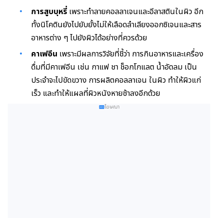
การสูบบุหรี่
เพราะทำลายคอลลาเจนและอีลาสตินในผิว อีก
ทั้งนิโคตินยังไปยับยั้งไม่ให้เลือดลำเลียงออกซิเจนและสาร
อาหารต่าง ๆ ไปยังผิวได้อย่างที่ควรด้วย
คาเฟอีน
เพราะมีผลการวิจัยที่ชี้ว่า การกินอาหารและเครื่อง
ดื่มที่มีคาเฟอีน เช่น กาแฟ ชา ช็อกโกแลต น้ำอัดลม เป็น
ประจำจะไปขัดขวาง การผลิตคอลลาเจน ในผิว ทำให้ผิวแก่
เร็ว และทำให้แผลที่ผิวหนังหายช้าลงอีกด้วย
โฆษณา