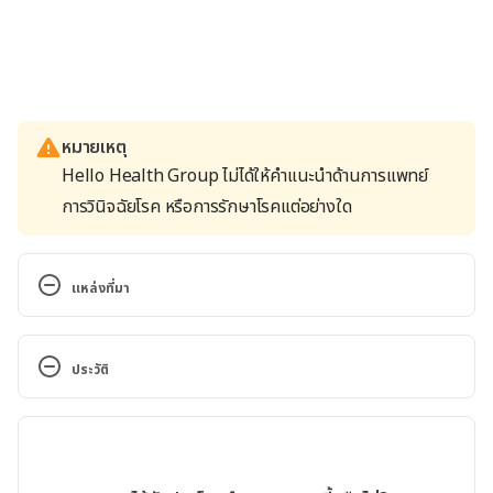
หมายเหตุ
Hello Health Group ไม่ได้ให้คำแนะนำด้านการแพทย์
การวินิจฉัยโรค หรือการรักษาโรคแต่อย่างใด
แหล่งที่มา
Donejko, M., Przylipiak, A., Rysiak, E., Głuszuk, K., & 
Surażyński, A. (2014). Influence of caffeine and 
ประวัติ
hyaluronic acid on collagen biosynthesis in human 
skin fibroblasts. Drug Design, Development and 
เวอร์ชันปัจจุบัน
Therapy, 8, 1923–1928
30/07/2021
doi.org/10.2147/DDDT.S69791. Accessed January 
เขียนโดย 
เนตรนภา ปะวะคัง