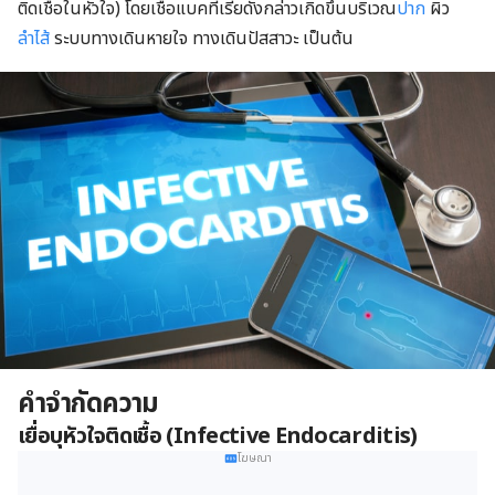
การเปลี่ยนไลฟ์สไตล์และการเยียวยาตัวเอง
ติดเชื้อในหัวใจ) โดยเชื้อแบคทีเรียดังกล่าวเกิดขึ้นบริเวณ
ปาก
ผิว
ลำไส้
ระบบทางเดินหายใจ ทางเดินปัสสาวะ เป็นต้น
คำจำกัดความ
เยื่อบุหัวใจติดเชื้อ (
Infective Endocarditis)
โฆษณา