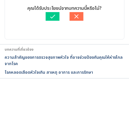
overview. 17 July 2020
เขียนโดย 
จินดารัตน์ สิริวิจักษณ์
คุณได้รับประโยชน์จากบทความนี้หรือไม่?
ตรวจสอบความถูกต้องของข้อมูลโดย
ทีม Hello คุณหมอ
Endocarditis. https://www.mayoclinic.org/diseases-
อัปเดตโดย: 
Pattarapong Khuaphu
conditions/endocarditis/symptoms-causes/syc-
20352576. 17 July 2020
บทความที่เกี่ยวข้อง
ความสำคัญของการตรวจสุขภาพหัวใจ ที่อาจช่วยป้องกันคุณให้ห่างไกล
จากโรค
โรคหลอดเลือดหัวใจเกิน สาเหตุ อาการ และการรักษา
กำลังโหลด...