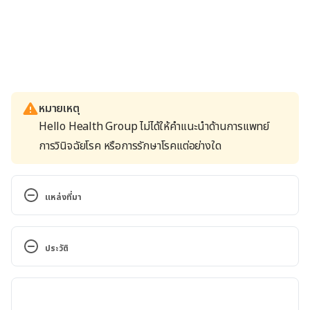
หมายเหตุ
Hello Health Group ไม่ได้ให้คำแนะนำด้านการแพทย์
การวินิจฉัยโรค หรือการรักษาโรคแต่อย่างใด
แหล่งที่มา
Infective Endocarditis. 
https://www.healthline.com/health/infectious-
ประวัติ
endocarditis. 17 July 2020
เวอร์ชันปัจจุบัน
Infective Endocarditis. 
https://emedicine.medscape.com/article/216650-
22/07/2020