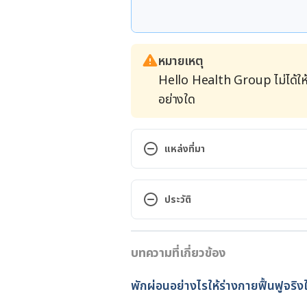
หมายเหตุ
Hello Health Group ไม่ได้ให
อย่างใด
แหล่งที่มา
This Position May Be the Cause 
https://www.healthline.com/he
ประวัติ
How These 3 Sleep Positions Aff
เวอร์ชันปัจจุบัน
https://www.healthline.com/hea
บทความที่เกี่ยวข้อง
05/02/2021
3 Reasons Why Sleeping On Your
เขียนโดย 
พลอย วงษ์วิไล
พักผ่อนอย่างไรให้ร่างกายฟื้นฟูจริง
https://www.sleepadvisor.org/r
ตรวจสอบความถูกต้องของข้อมูล