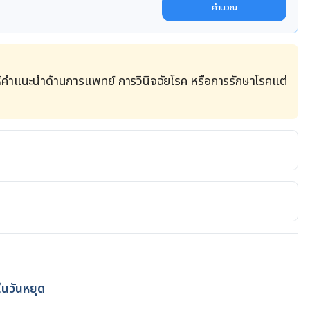
คำนวณ
้คำแนะนำด้านการแพทย์ การวินิจฉัยโรค หรือการรักษาโรคแต่
of All Your Back and Gut Pains 
alth/reading-on-stomach#increasing-posture-issues
ect Your Gut Health 
lth/healthy-sleep/sleep-effects-digestion
 Stomach Is Bad for You 
ในวันหยุด
easons-why-sleeping-on-stomach-is-bad/
โดย
ทีม Hello คุณหมอ