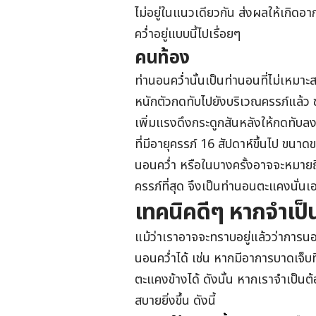
ไม่อยู่ในแนวเดียวกัน ส่งผลให้เกิด
คว่ำอยู่แบบนี้ไปเรื่อยๆ
คนท้อง
ท่านอนคว่ำนั้นเป็นท่านอนที่ไม่เหมาะ
หนักตัวกดทับไปยังบริเวณครรภ์แล้ว 
เพิ่มแรงดึงกระดูกสันหลังให้กดทับล
ที่มีอายุครรภ์ 16 สัปดาห์ขึ้นไป ขน
นอนคว่ำ หรือในบางครั้งอาจจะหมายถึง
ครรภ์ที่สุด จึงเป็นท่านอนตะแคงนั่นเ
เทคนิคดีๆ หากจำเป็
แม้ว่าเราอาจจะทราบอยู่แล้วว่าการนอ
นอนคว่ำได้ เช่น หากมีอาการบาดเจ็
ตะแคงข้างได้ ดังนั้น หากเราจำเป็นต้
สบายยิ่งขึ้น ดังนี้