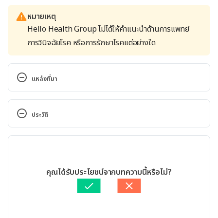
หมายเหตุ
Hello Health Group ไม่ได้ให้คำแนะนำด้านการแพทย์
การวินิจฉัยโรค หรือการรักษาโรคแต่อย่างใด
แหล่งที่มา
Vitamin D: Vital Role in Your Health. 
ประวัติ
http://www.webmd.com/food-
recipes/features/vitamin-d-vital-role-in-your-
เวอร์ชันปัจจุบัน
health#1 Assessed August 28, 2016
02/02/2021
Vitamin D and your health: Breaking old rules, 
เขียนโดย 
พลอย วงษ์วิไล
คุณได้รับประโยชน์จากบทความนี้หรือไม่?
raising new hopes. 
ตรวจสอบความถูกต้องของข้อมูลโดย
ทีม Hello คุณหมอ
http://www.health.harvard.edu/mens-
อัปเดตโดย: 
Nattrakamol Chotevichean
health/vitamin-d-and-your-health Assessed 
August 28, 2016