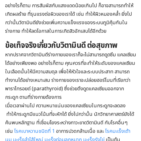
อย่างไรก็ตาม การสัมผัสกับแสงแดดน้อยเกินไป ก็อาจสามารถทำให้
เกิดผลร้าย ที่รุนแรงต่อผิวของเราได้ เช่น ทำให้ผิวหมองคล้ำ ยิ่งไป
กว่านั้นวิตามินดียังช่วยเพิ่มความแข็งแรงของระบบภูมิคุ้มกันใน
ร่างกาย ทำให้ลดโอกาสในการเกิดสิวอักเสบได้อีกด้วย
ข้อเท็จจริงเกี่ยวกับวิตามินดี ต่อสุขภาพ
หากปราศจากวิตามินดีร่างกายของเราก็จะไม่สามารถดูดซึม แคลเซียม
ได้อย่างเพียงพอ อย่างไรก็ตาม คุณควรที่จะทำให้ระดับของแคลเซียม
ในเลือดนั้นให้มีความสมดุล เพื่อให้หัวใจและระบบประสาท สามารถ
ทำงานได้อย่างเหมาะสม ร่างกายของเราจะปล่อยฮอร์โมนที่เรียกว่า
พาราไทรอยด์ (parathyroid) ซึ่งช่วยดึงดูดแคลเซียมออกจาก
กระดูก ตามที่ร่างกายต้องการ
เมื่อเวลาผ่านไป ความหนาแน่นของแคลเซียมในกระดูกจะลดลง
ทำให้กระดูกมีแนวโน้มที่จะหักได้ ยิ่งไปกว่านั้น นักวิทยาศาสตร์ยังได้
ค้นพบหลักฐาน ที่เชื่อมโยงระหว่างภาวะขาดวิตามินดี กับโรคอื่นๆ
เช่น
โรคเบาหวานชนิดที่ 1
อาการปวดกล้ามเนื้อ และ
โรคมะเร็งเต้า
นม
มะเร็งลำไส้ใหญ่
มะเร็งต่อมลูกหมาก
มะเร็งรังไข่
เป็นต้น