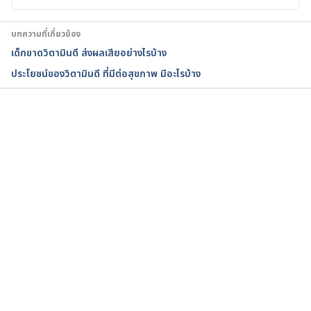
How to Get Vitamin D (Without the Sun). 
บทความที่เกี่ยวข้อง
http://www.paulaschoice.com/expert-advice/sun-
เด็กขาดวิตามินดี ส่งผลเสียอย่างไรบ้าง
care/_/how-to-get-vitamin-d-without-the-sun 
ประโยชน์ของวิตามินดี ที่มีต่อสุขภาพ มีอะไรบ้าง
Assessed August 28, 2016
กำลังโหลด...