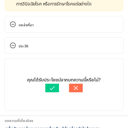
การวินิจฉัยโรค หรือการรักษาโรคแต่อย่างใด
แหล่งที่มา
ไข่อบอะโวคาโด. http://www.foodtravel.tv/recipe.aspx?
viewid=4188. Accessed September 27, 2019
ประวัติ
An avocado a day is good for your health. 
เวอร์ชันปัจจุบัน
https://utswmed.org/medblog/avocado-a-day/. 
Accessed September 27, 2019
15/07/2020
เขียนโดย 
สิฏฐิณิศา รัชตวโรทัย
คุณได้รับประโยชน์จากบทความนี้หรือไม่?
BAKED AVOCADO EGG. 
ตรวจสอบความถูกต้องของข้อมูลโดย
ทีม Hello คุณหมอ
https://healthyfitnessmeals.com/baked-avocado-
อัปเดตโดย: 
Nattavara Pasathan
egg/. Accessed September 27, 2019
บทความที่เกี่ยวข้อง