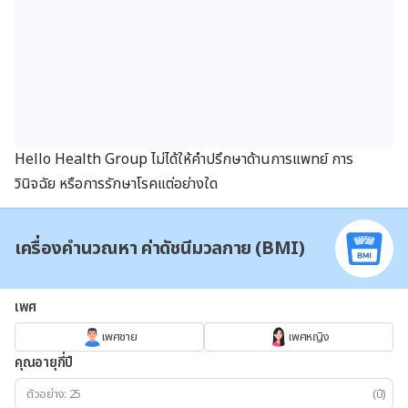
Hello Health Group ไม่ได้ให้คำปรึกษาด้านการแพทย์ การ
วินิจฉัย หรือการรักษาโรคแต่อย่างใด
เครื่องคำนวณหา ค่าดัชนีมวลกาย (BMI)
เพศ
เพศชาย
เพศหญิง
คุณอายุกี่ปี
(ปี)