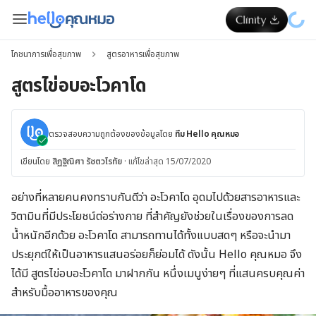
โภชนาการเพื่อสุขภาพ
สูตรอาหารเพื่อสุขภาพ
สูตรไข่อบอะโวคาโด
ตรวจสอบความถูกต้องของข้อมูลโดย
ทีม Hello คุณหมอ
เขียนโดย
สิฏฐิณิศา รัชตวโรทัย
·
แก้ไขล่าสุด 15/07/2020
อย่างที่หลายคนคงทราบกันดีว่า อะโวคาโด อุดมไปด้วยสารอาหารและ
วิตามินที่มีประโยชน์ต่อร่างกาย ที่สำคัญยังช่วยในเรื่องของการลด
น้ำหนักอีกด้วย อะโวคาโด สามารถทานได้ทั้งแบบสดๆ หรือจะนำมา
ประยุกต์ให้เป็นอาหารแสนอร่อยก็ย่อมได้ ดังนั้น Hello คุณหมอ จึง
ได้มี สูตรไข่อบอะโวคาโด มาฝากกัน หนึ่งเมนูง่ายๆ ที่แสนครบคุณค่า
สำหรับมื้ออาหารของคุณ