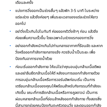
เดือนละครั้ง
แบ่งการวิ่งออกเป็นช่วงสั้นๆ แล้วพัก 3-5 นาที ในระหว่าง
แต่ละช่วง แล้วจึงค่อยๆ เพิ่มระยะเวลาของแต่ละช่วงให้ยาว
ออกไป
อย่าวิ่งเร็วเกินไปในทันที ค่อยออกตัววิ่งช้าๆ ก่อน แล้วจึง
ค่อยเพิ่มความเร็วขึ้น โดยเฉพาะในช่วงแรกของการวิ่ง
อย่าออกกำลังหนักเกินไปท่ามกลางอากาศที่ร้อนจัด และหาก
วิ่งหรือออกกำลังกายกลางแจ้ง ควรจิบน้ำเป็นระยะ เพื่อ
ป้องกันอาการขาดน้ำด้วย
ก่อนเริ่มออกกำลังกาย ให้แน่ใจว่าคุณอบอุ่นกล้ามเนื้อดีพอ
และอย่าลืมยืดกล้ามเนื้อให้ดี หลังจบการออกกำลังกายด้วย
การอบอุ่นกล้ามเนื้อหรือการวอร์มอัพก่อนเริ่ม เป็นการ
เตรียมกล้ามเนื้อของคุณให้พร้อมสำหรับกิจกรรมที่กำลังจะ
เกิดขึ้น ขณะที่การยืดกล้ามเนื้อหรือการคูลดาวน์ เป็นการ
ผ่อนคลายกล้ามเนื้อที่อ่อนล้าหลังออกกำลังกาย ทั้งสองสิ่ง
นี้สามารถช่วยคุณป้องกันตะคริวตอนวิ่ง และตอนออกกำลัง