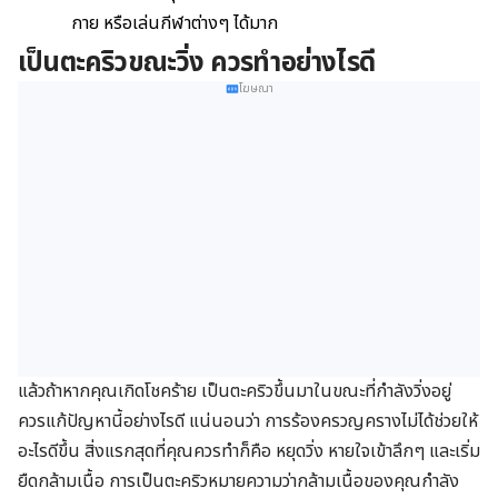
กาย หรือเล่นกีฬาต่างๆ ได้มาก
เป็นตะคริวขณะวิ่ง ควรทำอย่างไรดี
โฆษณา
แล้วถ้าหากคุณเกิดโชคร้าย เป็นตะคริวขึ้นมาในขณะที่กำลังวิ่งอยู่
ควรแก้ปัญหานี้อย่างไรดี แน่นอนว่า การร้องครวญครางไม่ได้ช่วยให้
อะไรดีขึ้น สิ่งแรกสุดที่คุณควรทำก็คือ หยุดวิ่ง หายใจเข้าลึกๆ และเริ่ม
ยืดกล้ามเนื้อ การเป็นตะคริวหมายความว่ากล้ามเนื้อของคุณกำลัง