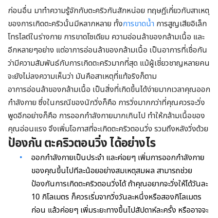
ก่อนอื่น มาทำความรู้จักกับตะคริวกันสักหน่อย ทฤษฎีเกี่ยวกับสาเหตุ
ของการเกิดตะคริวนั้นมีหลากหลาย ทั้ง
การขาดน้ำ
การสูญเสียอิเล็ก
โทรไลต์ในร่างกาย การขาดโซเดียม ความอ่อนล้าของกล้ามเนื้อ และ
อีกหลายๆอย่าง แต่อาการอ่อนล้าของกล้ามเนื้อ เป็นอาการที่เชื่อกัน
ว่ามีความสัมพันธ์กับการเกิดตะคริวมากที่สุด แม้ผู้เชี่ยวชาญหลายคน
จะยังไม่ลงความเห็นว่า มันคือสาเหตุที่แท้จริงก็ตาม
อาการอ่อนล้าของกล้ามเนื้อ เป็นสิ่งที่เกิดขึ้นได้ง่ายมากเวลาคุณออก
กำลังกาย ซึ่งในกรณีของนักวิ่งก็คือ การวิ่งมากกว่าที่คุณควรจะวิ่ง
พูดอีกอย่างก็คือ การออกกำลังกายมากเกินไป ทำให้กล้ามเนื้อของ
คุณอ่อนแรง จึงเพิ่มโอกาสที่จะเกิดตะคริวตอนวิ่ง รวมถึงหลังวิ่งด้วย
ป้องกัน ตะคริวตอนวิ่ง ได้อย่างไร
ออกกำลังกายเป็นประจำ และค่อยๆ เพิ่มการออกกำลังกาย
ของคุณขึ้นไปทีละน้อยอย่างสมเหตุสมผล สามารถช่วย
ป้องกันการเกิดตะคริวตอนวิ่งได้ ถ้าคุณอยากจะวิ่งให้ได้วันละ
10 กิโลเมตร ก็ควรเริ่มจากวิ่งวันละหนึ่งหรือสองกิโลเมตร
ก่อน แล้วค่อยๆ เพิ่มระยะทางขึ้นไปสัปดาห์ละครั้ง หรืออาจจะ