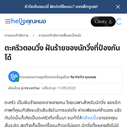
หัวใจเต้นแบบนี้ ผิดปกติไหมนะ? ลองเช็กดูเลย!
การออกกำลังกาย
การออกกำลังกายเพื่อลดน้ำหนัก
ตะคริวตอนวิ่ง ฝันร้ายของนักวิ่งที่ป้องกัน
ได้
ตรวจสอบความถูกต้องของข้อมูลโดย
ทีม Hello คุณหมอ
เขียนโดย
pimruethai
·
แก้ไขล่าสุด 11/05/2020
ตะคริว เป็นฝันร้ายของเราหลายคน โดยเฉพาะสำหรับนักวิ่ง ลองนึก
ภาพที่คุณกำลังจะเข้าเส้นชัยในการแข่งวิ่ง ห่างเพียงแค่ห้าเมตร แล้ว
ทันใดนั้นก็เกิดเป็นตะคริวที่ขาขึ้นมา จนทำให้
กล้ามเนื้อ
ขาของคุณ
สั่นระริก สุดท้ายก็แข็งเกร็งจนก้าวขาไม่ออก นักวิ่งทั้งหลายจึงไม่มี