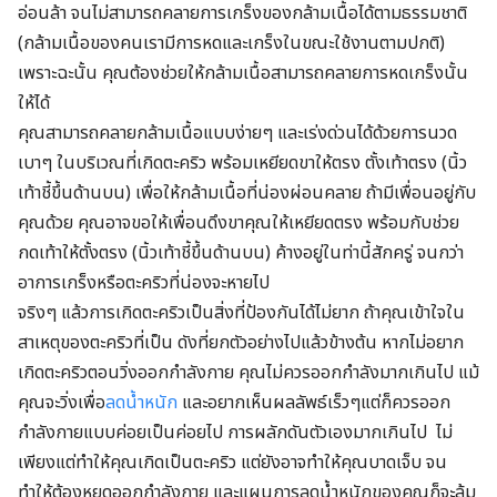
อ่อนล้า จนไม่สามารถคลายการเกร็งของกล้ามเนื้อได้ตามธรรมชาติ
(กล้ามเนื้อของคนเรามีการหดและเกร็งในขณะใช้งานตามปกติ)
เพราะฉะนั้น คุณต้องช่วยให้กล้ามเนื้อสามารถคลายการหดเกร็งนั้น
ให้ได้
คุณสามารถคลายกล้ามเนื้อแบบง่ายๆ และเร่งด่วนได้ด้วยการนวด
เบาๆ ในบริเวณที่เกิดตะคริว พร้อมเหยียดขาให้ตรง ตั้งเท้าตรง (นิ้ว
เท้าชี้ขึ้นด้านบน) เพื่อให้กล้ามเนื้อที่น่องผ่อนคลาย ถ้ามีเพื่อนอยู่กับ
คุณด้วย คุณอาจขอให้เพื่อนดึงขาคุณให้เหยียดตรง พร้อมกับช่วย
กดเท้าให้ตั้งตรง (นิ้วเท้าชี้ขึ้นด้านบน) ค้างอยู่ในท่านี้สักครู่ จนกว่า
อาการเกร็งหรือตะคริวที่น่องจะหายไป
จริงๆ แล้วการเกิดตะคริวเป็นสิ่งที่ป้องกันได้ไม่ยาก ถ้าคุณเข้าใจใน
สาเหตุของตะคริวที่เป็น ดังที่ยกตัวอย่างไปแล้วข้างต้น หากไม่อยาก
เกิดตะคริวตอนวิ่งออกกำลังกาย คุณไม่ควรออกกำลังมากเกินไป แม้
คุณจะวิ่งเพื่อ
ลดน้ำหนัก
และอยากเห็นผลลัพธ์เร็วๆแต่ก็ควรออก
กำลังกายแบบค่อยเป็นค่อยไป การผลักดันตัวเองมากเกินไป ไม่
เพียงแต่ทำให้คุณเกิดเป็นตะคริว แต่ยังอาจทำให้คุณบาดเจ็บ จน
ทำให้ต้องหยุดออกกำลังกาย และแผนการลดน้ำหนักของคุณก็จะล้ม