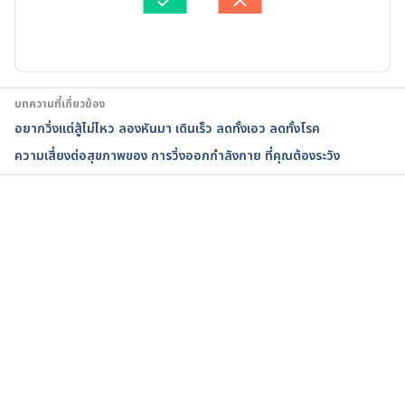
2016.
อัปเดตโดย: 
Nattavara Pasathan
Calf Cramps While Running or Biking. 
http://www.livestrong.com/article/380606-calf-
cramps-while-running-or-biking/. Accessed 27 
บทความที่เกี่ยวข้อง
August, 2016.
อยากวิ่งแต่สู้ไม่ไหว ลองหันมา เดินเร็ว ลดทั้งเอว ลดทั้งโรค
ความเสี่ยงต่อสุขภาพของ การวิ่งออกกำลังกาย ที่คุณต้องระวัง
กำลังโหลด...