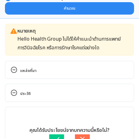
ผู้เชี่ยวชาญ ส่งตรงถึงอีเมลของคุณ
คำนวณ
หมายเหตุ
Hello Health Group ไม่ได้ให้คำแนะนำด้านการแพทย์
การวินิจฉัยโรค หรือการรักษาโรคแต่อย่างใด
แหล่งที่มา
Oh, Cramp!. 
https://www.runnersworld.com/health-
ประวัติ
injuries/a20830024/how-to-treat-leg-cramps-
while-running/. Accessed 27 August, 2016.
เวอร์ชันปัจจุบัน
Got Cramps? Here’s How To Stop Them. 
11/05/2020
https://www.podiumrunner.com/got-cramps-heres-
เขียนโดย 
pimruethai
คุณได้รับประโยชน์จากบทความนี้หรือไม่?
how-to-stop-them_83661. Accessed 27 August, 
ตรวจสอบความถูกต้องของข้อมูลโดย
ทีม Hello คุณหมอ