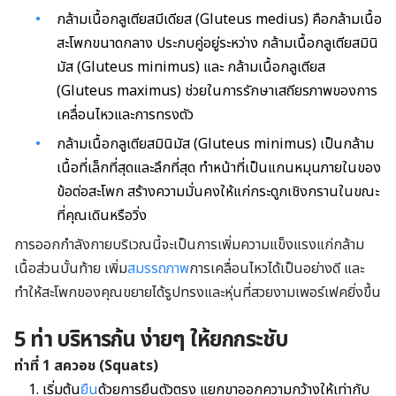
กล้ามเนื้อกลูเตียสมีเดียส (Gluteus medius) คือกล้ามเนื้อ
สะโพกขนาดกลาง ประกบคู่อยู่ระหว่าง กล้ามเนื้อกลูเตียสมินิ
มัส (Gluteus minimus) และ กล้ามเนื้อกลูเตียส
(Gluteus maximus) ช่วยในการรักษาเสถียรภาพของการ
เคลื่อนไหวและการทรงตัว
กล้ามเนื้อกลูเตียสมินิมัส (Gluteus minimus) เป็นกล้าม
เนื้อที่เล็กที่สุดและลึกที่สุด ทำหน้าที่เป็นแกนหมุนภายในของ
ข้อต่อสะโพก สร้างความมั่นคงให้แก่กระดูกเชิงกรานในขณะ
ที่คุณเดินหรือวิ่ง
การออกกำลังกายบริเวณนี้จะเป็นการเพิ่มความแข็งแรงแก่กล้าม
เนื้อส่วนบั้นท้าย เพิ่ม
สมรรถภาพ
การเคลื่อนไหวได้เป็นอย่างดี และ
ทำให้สะโพกของคุณขยายได้รูปทรงและหุ่นที่สวยงามเพอร์เฟคยิ่งขึ้น
5 ท่า บริหารก้น ง่ายๆ ให้ยกกระชับ
ท่าที่
1 สควอช (
Squats)
เริ่มต้น
ยืน
ด้วยการยืนตัวตรง แยกขาออกความกว้างให้เท่ากับ