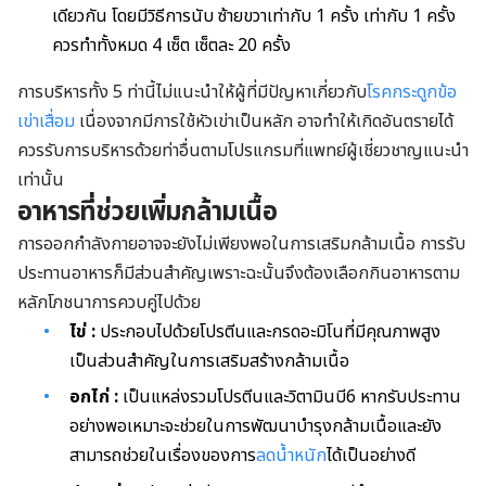
เดียวกัน โดยมีวิธีการนับ ซ้ายขวาเท่ากับ 1 ครั้ง เท่ากับ 1 ครั้ง
ควรทำทั้งหมด 4 เซ็ต เซ็ตละ 20 ครั้ง
การบริหารทั้ง 5 ท่านี้ไม่แนะนำให้ผู้ที่มีปัญหาเกี่ยวกับ
โรคกระดูกข้อ
เข่าเสื่อม
เนื่องจากมีการใช้หัวเข่าเป็นหลัก อาจทำให้เกิดอันตรายได้
ควรรับการบริหารด้วยท่าอื่นตามโปรแกรมที่แพทย์ผู้เชี่ยวชาญแนะนำ
เท่านั้น
อาหารที่ช่วยเพิ่มกล้ามเนื้อ
การออกกำลังกายอาจจะยังไม่เพียงพอในการเสริมกล้ามเนื้อ การรับ
ประทานอาหารก็มีส่วนสำคัญเพราะฉะนั้นจึงต้องเลือกกินอาหารตาม
หลักโภชนาการควบคู่ไปด้วย
ไข่
:
ประกอบไปด้วยโปรตีนและกรดอะมิโนที่มีคุณภาพสูง
เป็นส่วนสำคัญในการเสริมสร้างกล้ามเนื้อ
อกไก่
:
เป็นแหล่งรวมโปรตีนและวิตามินบี6 หากรับประทาน
อย่างพอเหมาะจะช่วยในการพัฒนาบำรุงกล้ามเนื้อและยัง
สามารถช่วยในเรื่องของการ
ลดน้ำหนัก
ได้เป็นอย่างดี