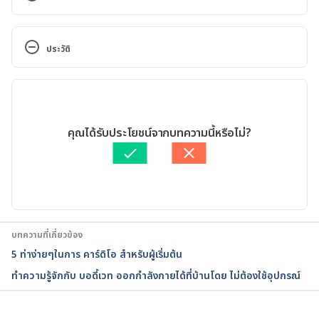
9 Best Glute Exercises for a Stronger Butt 
https://www.verywellfit.com/best-butt-exercises-
ประวัติ
1230773 Accessed December 12, 2019.
เวอร์ชันปัจจุบัน
The 15 Best Butt Exercises For Super-Toned Glute 
Muscles 
11/05/2020
 https://www.womenshealthmag.com/fitness/a199
เขียนโดย 
ปัญญพัฒน์ เอี่ยมสิน
คุณได้รับประโยชน์จากบทความนี้หรือไม่?
83280/best-butt-exercises/ Accessed December 12, 
ตรวจสอบความถูกต้องของข้อมูลโดย
ทีม Hello คุณหมอ
2019.
อัปเดตโดย: 
Chayawee Limthavornrak
26 Foods That Help You Build Lean Muscle 
https://www.healthline.com/nutrition/26-muscle-
building-foods#section3 Accessed December 12, 
บทความที่เกี่ยวข้อง
2019.
5 ท่าง่ายๆในการ คาร์ดิโอ สำหรับผู้เริ่มต้น
ทำความรู้จักกับ บอดี้เวท ออกกำลังกายได้ที่บ้านโดย ไม่ต้องใช้อุปกรณ์
The Glorious Glutes: Muscles of the Buttocks 
https://www.visiblebody.com/blog/the-glorious-
glutes-muscles-of-the-buttocks Accessed 