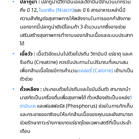
ปลาทูน่า
:
ปลาทูน่ามีวิตามินเอและวิตามินบีจำนวนมากรวม
ถึง บี 12,
ไนอาซิน (Niacin)
และ บี 6 สารอาหารเหล่านี้มี
ความสำคัญต่อสุขภาพการให้พลังงานในการออกกำลังกาย
นอกจากนี้ปลาทูน่ายังมีโอเมก้า 3 จำนวนมากซึ่งอาจช่วย
เสริมสร้างสุขภาพการทำงานของกล้ามเนื้อและระบบประสาท
ได้
เนื้อวัว
:
เนื้อวัวอัดแน่นไปด้วยโปรตีน วิตามินบี แร่ธาตุ และค
รีเอทีน (Creatine) ควรรับประทานในปริมาณที่เหมาะสม
เพื่อกล้ามเนื้อโดยมีการคำนวน
แคลอรี่ (Calorie)
เข้ามาเป็น
ตัวช่วย
ถั่วเหลือง
:
ประกอบด้วยโปรตีนและไขมันอิ่มตัว สามารถนำ
มาสกัดเป็นเครื่องดื่มเพื่อสุขภาพได้ ถั่วเหลืองยังเป็นแหล่ง
วิ
ตามินเค
และฟอสฟอรัส (Phosphorus) ช่วยในการกักเก็บ
และกระจายออกซิเจนให้แก่กล้ามเนื้อของคุณและยังสามารถ
ช่วยรักษาภาวะร่างกายขาดแร่ธาตุโดยเฉพาะสตรีที่เป็นประจำ
เดือน