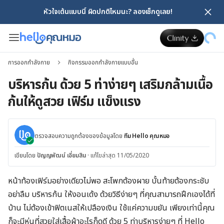
หัวใจเต้นแบบนี้ ผิดปกติไหมนะ? ลองเช็กดูเลย!
การออกกำลังกาย
กิจกรรมออกกำลังกายแบบอื่น
บริหารก้น ด้วย 5 ท่าง่ายๆ เสริมกล้ามเนื้อ
ก้นให้ดูสวย เฟิร์ม แข็งแรง
ตรวจสอบความถูกต้องของข้อมูลโดย
ทีม Hello คุณหมอ
เขียนโดย
ปัญญพัฒน์ เอี่ยมสิน
·
แก้ไขล่าสุด 11/05/2020
หน้าท้องเฟิร์มอย่างเดียวไม่พอ สะโพกต้องผาย บั้นท้ายต้องกระชับ
อย่าลืม บริหารก้น ให้งอนเด้ง ด้วยวิธีง่ายๆ ที่คุณสามารถฝึกเองได้ที่
บ้าน ไม่ต้องเข้าฟิตเนสให้เปลืองเงิน ใช้แค่ความขยัน เพียงเท่านี้คุณ
ก็จะมีหุ่นที่สวยใส่เสื้อผ้าอะไรก็ดูดี ด้วย 5 ท่าบริหารง่ายๆ ที่ Hello