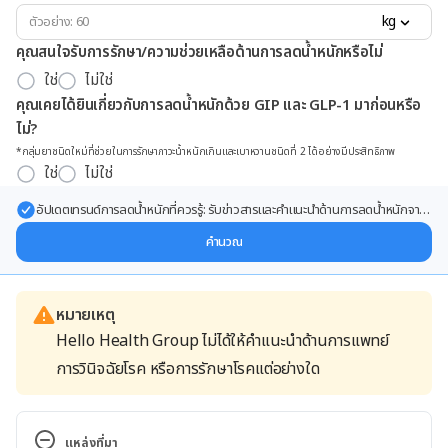
kg
คุณสนใจรับการรักษา/ความช่วยเหลือด้านการลดน้ำหนักหรือไม่
ใช่
ไม่ใช่
คุณเคยได้ยินเกี่ยวกับการลดน้ำหนักด้วย GIP และ GLP-1 มาก่อนหรือ
ไม่?
*กลุ่มยาชนิดใหม่ที่ช่วยในการรักษาภาวะน้ำหนักเกินและเบาหวานชนิดที่ 2 ได้อย่างมีประสิทธิภาพ
ใช่
ไม่ใช่
อัปเดตเทรนด์การลดน้ำหนักที่ควรรู้: รับข่าวสารและคำแนะนำด้านการลดน้ำหนักจาก
ผู้เชี่ยวชาญ ส่งตรงถึงอีเมลของคุณ
คำนวณ
หมายเหตุ
Hello Health Group ไม่ได้ให้คำแนะนำด้านการแพทย์
การวินิจฉัยโรค หรือการรักษาโรคแต่อย่างใด
แหล่งที่มา