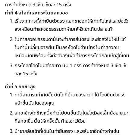
ควรทำทั้งหมด 3 เซ็ต เซ็ตละ 15 ครั้ง
ท่าที่
4 สไลด์และกระโดดสควอช
เริ่มจากการตั้งท่ายืนตัวตรง แยกขาออกให้เท่ากับไหล่และย่อตัว
ลงเหมือนท่าสควอชธรรมดาห้ามให้หัวเข่าเกินปลายเท้า
ในท่าสควอชธรรมดานั้นจะทำการยืนตรงและย่อลงไปใหม่ แต่
ในท่านี้เปลี่ยนจากยืนเป็นกระโดดไปด้านข้างในท่าสควอช
เหมือนเดิมพร้อมทั้งย่อตัวลงเพื่อทำการกระโดดกลับเข้าสู่ที่เดิม
กระโดดสไลด์ไปมาซ้ายขวา นับ 1 ครั้ง ควรทำทั้งหมด 3 เซ็ต เซ็
ตละ 15 ครั้ง
ท่าที่
5 ยกขาสูง
ท่านี้สามารถทำกับขั้นบันไดที่บ้านของสาวๆ ได้ โดยยืนตัวตรง
หน้าขั้นบันไดของคุณ
ยกขาข้างใดข้างหนึ่งก้าวไปบนขั้นบันไดย่อตัวลงเล็กน้อย ขณะ
ที่ยกขาขึ้นนั้นให้เกร็งบั้นท้ายเอาไว้ด้วย
นำขากลับเข้าที่เดิมในท่ายืนตรง และสลับขาอีกข้างทำเช่น