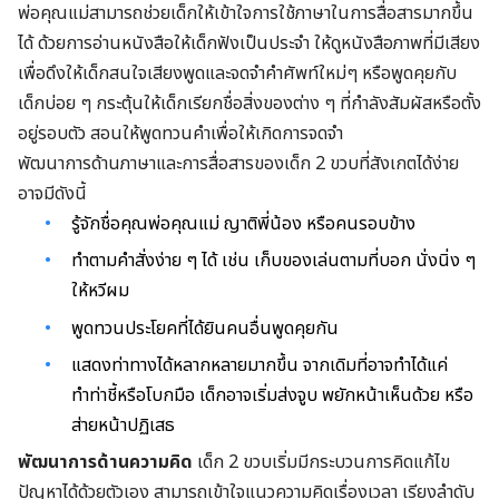
พ่อคุณแม่สามารถช่วยเด็กให้เข้าใจการใช้ภาษาในการสื่อสารมากขึ้น
ได้ ด้วยการอ่านหนังสือให้เด็กฟังเป็นประจำ ให้ดูหนังสือภาพที่มีเสียง
เพื่อดึงให้เด็กสนใจเสียงพูดและจดจำคำศัพท์ใหม่ๆ หรือพูดคุยกับ
เด็กบ่อย ๆ กระตุ้นให้เด็กเรียกชื่อสิ่งของต่าง ๆ ที่กำลังสัมผัสหรือตั้ง
อยู่รอบตัว สอนให้พูดทวนคำเพื่อให้เกิดการจดจำ
พัฒนาการด้านภาษาและการสื่อสารของเด็ก 2 ขวบที่สังเกตได้ง่าย
อาจมีดังนี้
รู้จักชื่อคุณพ่อคุณแม่ ญาติพี่น้อง หรือคนรอบข้าง
ทำตามคำสั่งง่าย ๆ ได้ เช่น เก็บของเล่นตามที่บอก นั่งนิ่ง ๆ
ให้หวีผม
พูดทวนประโยคที่ได้ยินคนอื่นพูดคุยกัน
แสดงท่าทางได้หลากหลายมากขึ้น จากเดิมที่อาจทำได้แค่
ทำท่าชี้หรือโบกมือ เด็กอาจเริ่มส่งจูบ พยักหน้าเห็นด้วย หรือ
ส่ายหน้าปฏิเสธ
พัฒนาการด้านความคิด
เด็ก 2 ขวบเริ่มมีกระบวนการคิดแก้ไข
ปัญหาได้ด้วยตัวเอง สามารถเข้าใจแนวความคิดเรื่องเวลา เรียงลำดับ