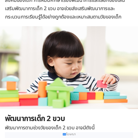
สังคมของเด็ก การหมั่นศึกษาเรื่องพัฒนาการและเลือกของเล่น
เสริมพัฒนาการเด็ก 2 ขวบ อาจช่วยส่งเสริมพัฒนาการและ
กระบวนการเรียนรู้ได้อย่างถูกต้องและเหมาะสมตามวัยของเด็ก
พัฒนาการเด็ก 2 ขวบ
พัฒนาการตามช่วงวัยของเด็ก 2 ขวบ อาจมีดังนี้
โฆษณา