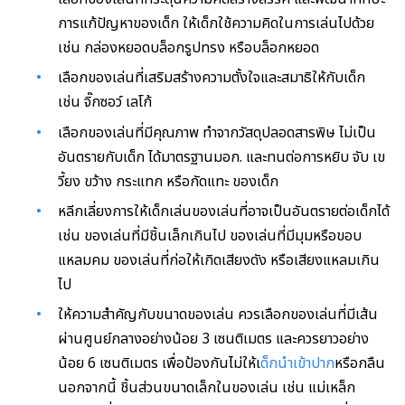
การแก้ปัญหาของเด็ก ให้เด็กใช้ความคิดในการเล่นไปด้วย
เช่น กล่องหยอดบล็อกรูปทรง หรือบล็อกหยอด
เลือกของเล่นที่เสริมสร้างความตั้งใจและสมาธิให้กับเด็ก
เช่น จิ๊กซอว์ เลโก้
เลือกของเล่นที่มีคุณภาพ ทำจากวัสดุปลอดสารพิษ ไม่เป็น
อันตรายกับเด็ก ได้มาตรฐานมอก. และทนต่อการหยิบ จับ เข
วี้ยง ขว้าง กระแทก หรือกัดแทะ ของเด็ก
หลีกเลี่ยงการให้เด็กเล่นของเล่นที่อาจเป็นอันตรายต่อเด็กได้
เช่น ของเล่นที่มีชิ้นเล็กเกินไป ของเล่นที่มีมุมหรือขอบ
แหลมคม ของเล่นที่ก่อให้เกิดเสียงดัง หรือเสียงแหลมเกิน
ไป
ให้ความสำคัญกับขนาดของเล่น ควรเลือกของเล่นที่มีเส้น
ผ่านศูนย์กลางอย่างน้อย 3 เซนติเมตร และควรยาวอย่าง
น้อย 6 เซนติเมตร เพื่อป้องกันไม่ให้เ
ด็กนำเข้าปาก
หรือกลืน
นอกจากนี้ ชิ้นส่วนขนาดเล็กในของเล่น เช่น แม่เหล็ก