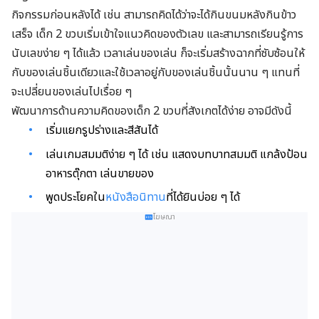
กิจกรรมก่อนหลังได้ เช่น สามารถคิดได้ว่าจะได้กินขนมหลังกินข้าว
เสร็จ เด็ก 2 ขวบเริ่มเข้าใจแนวคิดของตัวเลข และสามารถเรียนรู้การ
นับเลขง่าย ๆ ได้แล้ว เวลาเล่นของเล่น ก็จะเริ่มสร้างฉากที่ซับซ้อนให้
กับของเล่นชิ้นเดียวและใช้เวลาอยู่กับของเล่นชิ้นนั้นนาน ๆ แทนที่
จะเปลี่ยนของเล่นไปเรื่อย ๆ
พัฒนาการด้านความคิดของเด็ก 2 ขวบที่สังเกตได้ง่าย อาจมีดังนี้
เริ่มแยกรูปร่างและสีสันได้
เล่นเกมสมมติง่าย ๆ ได้ เช่น แสดงบทบาทสมมติ แกล้งป้อน
อาหารตุ๊กตา เล่นขายของ
พูดประโยคใน
หนังสือนิทาน
ที่ได้ยินบ่อย ๆ ได้
โฆษณา