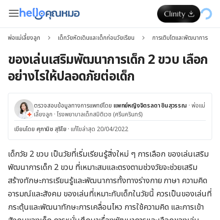
พ่อแม่เลี้ยงลูก
เด็กวัยหัดเดินและเด็กก่อนวัยเรียน
การเติบโตและพัฒนาการ
ของเล่นเสริมพัฒนาการเด็ก 2 ขวบ เลือก
อย่างไรให้ปลอดภัยต่อเด็ก
ตรวจสอบข้อมูลทางการแพทย์โดย
แพทย์หญิงจิตรลดา ชินสุวรรณ
·
พ่อแม่
เลี้ยงลูก
·
โรงพยาบาลเด็กสมิติเวช (ศรีนครินทร์)
เขียนโดย
ศุภานิช สุริโย
·
แก้ไขล่าสุด 20/04/2022
เด็กวัย 2 ขวบ เป็นวัยที่เริ่มเรียนรู้สิ่งใหม่ ๆ การเลือก ของเล่นเสริม
พัฒนาการเด็ก 2 ขวบ ที่เหมาะสมและตรงตามช่วงวัยจะช่วยเสริม
สร้างทักษะการเรียนรู้และพัฒนาการทั้งทางร่างกาย ภาษา ความคิด
อารมณ์และสังคม ของเล่นที่เหมาะกับเด็กในวัยนี้ ควรเป็นของเล่นที่
กระตุ้นและพัฒนาทักษะการเคลื่อนไหว การใช้ความคิด และการเข้า