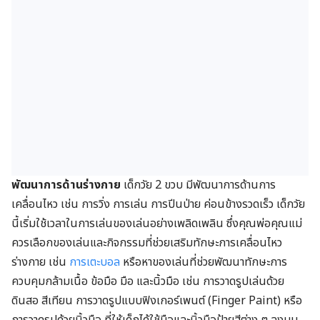
พัฒนาการด้านร่างกาย
เด็กวัย 2 ขวบ มีพัฒนาการด้านการ
เคลื่อนไหว เช่น การวิ่ง การเล่น การปีนป่าย ค่อนข้างรวดเร็ว เด็กวัย
นี้เริ่มใช้เวลาในการเล่นของเล่นอย่างเพลิดเพลิน ซึ่งคุณพ่อคุณแม่
ควรเลือกของเล่นและกิจกรรมที่ช่วยเสริมทักษะการเคลื่อนไหว
ร่างกาย เช่น
การเตะบอล
หรือหาของเล่นที่ช่วยพัฒนาทักษะการ
ควบคุมกล้ามเนื้อ ข้อมือ มือ และนิ้วมือ เช่น การวาดรูปเล่นด้วย
ดินสอ สีเทียน การวาดรูปแบบฟิงเกอร์เพนต์ (Finger Paint) หรือ