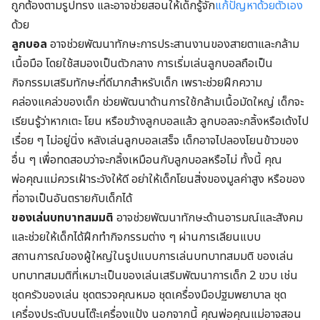
ถูกต้องตามรูปทรง และอาจช่วยสอนให้เด็กรู้จัก
แก้ปัญหาด้วยตัวเอง
ด้วย
ลูกบอล
อาจช่วยพัฒนาทักษะการประสานงานของสายตาและกล้าม
เนื้อมือ โดยใช้สมองเป็นตัวกลาง การเริ่มเล่นลูกบอลถือเป็น
กิจกรรมเสริมทักษะที่ดีมากสำหรับเด็ก เพราะช่วยฝึกความ
คล่องแคล่วของเด็ก ช่วยพัฒนาด้านการใช้กล้ามเนื้อมัดใหญ่ เด็กจะ
เรียนรู้ว่าหากเตะ โยน หรือขว้างลูกบอลแล้ว ลูกบอลจะกลิ้งหรือเด้งไป
เรื่อย ๆ ไม่อยู่นิ่ง หลังเล่นลูกบอลเสร็จ เด็กอาจไปลองโยนข้าวของ
อื่น ๆ เพื่อทดสอบว่าจะกลิ้งเหมือนกับลูกบอลหรือไม่ ทั้งนี้ คุณ
พ่อคุณแม่ควรเฝ้าระวังให้ดี อย่าให้เด็กโยนสิ่งของมูลค่าสูง หรือของ
ที่อาจเป็นอันตรายกับเด็กได้
ของเล่นบทบาทสมมติ
อาจช่วยพัฒนาทักษะด้านอารมณ์และสังคม
และช่วยให้เด็กได้ฝึกทำกิจกรรมต่าง ๆ ผ่านการเลียนแบบ
สถานการณ์ของผู้ใหญ่ในรูปแบบการเล่นบทบาทสมมติ ของเล่น
บทบาทสมมติที่เหมาะเป็นของเล่นเสริมพัฒนาการเด็ก 2 ขวบ เช่น
ชุดครัวของเล่น ชุดตรวจคุณหมอ ชุดเครื่องมือปฐมพยาบาล ชุด
เครื่องประดับบนโต๊ะเครื่องแป้ง นอกจากนี้ คุณพ่อคุณแม่อาจสอน