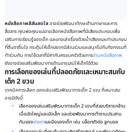
หนังสือภาพสีสันสดใส
อาจช่วยพัฒนาทักษะด้านภาษาและการ
สื่อสาร คุณพ่อคุณแม่อาจเลือกหนังสือภาพที่มีเสียงประกอบเพื่อ
เสริมการเรียนรู้ของเด็ก และอาจเล่าเรื่องด้วยน้ำเสียงและท่าประกอบ
ที่ตื่นตาตื่นใจ กระตุ้นให้เด็กอยากมีส่วนร่วมและสนุกไปกับกิจกรรมที่
ทำร่วมกัน การใช้เวลาที่มีค่ากับครอบครัวด้วยการ
อ่านหนังสือภาพ
ยังอาจช่วยเสริมพัฒนาการด้านอารมณ์ให้เด็กได้ด้วย
การเลือกของเล่นที่ปลอดภัยและเหมาะสมกับ
เด็ก 2 ขวบ
เทคนิคการเลือก ของเล่นเสริมพัฒนาการเด็ก 2 ขวบ ที่เหมาะสม
อาจมีดังนี้
เลือกของเล่นเสริมพัฒนาการเด็ก 2 ขวบที่ช่วยบริหารกล้าม
เนื้อมัดใหญ่และมัดเล็ก และช่วยพัฒนาการทำงานประสาน
กันของ
สายตา
และมือของเด็ก เช่น บล็อกตัวต่อ ลูกบอล
เลือกของเล่นที่กระตุ้นความคิดสร้างสรรค์ และพัฒนาทักษะ