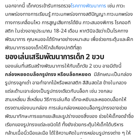
นอกจากนี้ เด็กควรเข้ารับการตรวจ
โรคทางพัฒนาการ
เช่น ภาวะ
บกพร่องทางการเรียนรู้ ภาวะบกพร่องทางสติปัญญา ภาวะบกพร่อง
ทางการเคลื่อนไหว การสูญเสียการได้ยิน ภาวะสมองพิการ โรคออทิ
สติก ในช่วงอายุประมาณ 18-24 เดือน หากวินิจฉัยว่าเป็นโรคทาง
พัฒนาการ คุณหมอจะได้รักษาอย่างเหมาะสม เพื่อช่วยกระตุ้นและฝึก
พัฒนาการของเด็กให้ใกล้เคียงปกติที่สุด
ของเล่นเสริมพัฒนาการเด็ก 2 ขวบ
ของเล่นที่เสริมสร้างพัฒนาการให้กับเด็กวัย 2 ขวบ อาจมีดังนี้
กล่องหยอดบล็อกรูปทรง หรือบล็อกหยอด
มีลักษณะเป็นกล่อง
รูปทรงลูกเต๋า อาจทำจากไม้หรือพลาสติก สีสันสดใส ข้างในกลวง
แต่ละด้านเจาะช่องเป็นรูปทรงเดียวกับบล็อก เช่น วงกลม
สามเหลี่ยม สี่เหลี่ยม วิธีการเล่นคือ เด็กจะหยิบและหยอดบล็อกให้
ตรงตามช่องบนกล่อง การเล่นกล่องหยอดบล็อกรูปทรงอาจช่วย
พัฒนาทักษะการแยกแยะสีและรูปร่างของสิ่งของ ช่วยให้เด็กจดจำชื่อ
เรียกของรูปทรงแต่ละชนิดได้ ทั้งยังช่วยกระตุ้นให้เด็กได้บริหาร
กล้ามเนื้อนิ้วมือและมือ ได้ใช้ความคิดในการหย่อนรูปทรงต่าง ๆ ให้