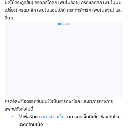
ผลไม้ตระกูลส้ม) กรดกลีโคลิก (พบในอ้อย) กรดแลคติก (พบในนม
เปรี้ยว) กรดมาลิก (พบในแอปเปิ้ล) กรดทาร์ทาริก (พบในองุ่น) และ
อื่นๆ
โฆษณา
กรดอัลฟาไฮดรอกซีนิยมใช้เป็นยารักษาโรค และอาการทางการ
แพทย์ดังต่อไปนี้
ใช้เพื่อรักษา
อาการบาดเจ็บ
อาการกดเจ็บที่เกี่ยวข้องกับโรค
ปวดกล้ามเนื้อ