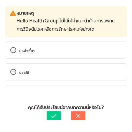
หมายเหตุ
Hello Health Group ไม่ได้ให้คำแนะนำด้านการแพทย์
การวินิจฉัยโรค หรือการรักษาโรคแต่อย่างใด
แหล่งที่มา
Alpha Hydroxy Acids. 
http://www.webmd.com/vitamins-
ประวัติ
supplements/ingredientmono-977-
alpha%20hydroxy%20acids.aspx. Accessed March 
เวอร์ชันปัจจุบัน
11, 2017
12/05/2020
Alpha Hydroxy Acids. 
เขียนโดย 
ทีม Hello คุณหมอ
คุณได้รับประโยชน์จากบทความนี้หรือไม่?
https://www.fda.gov/cosmetics/cosmetic-
ตรวจสอบความถูกต้องของข้อมูลโดย
ทีม Hello คุณหมอ
ingredients/alpha-hydroxy-acids. Accessed March 
อัปเดตโดย: 
Pattarapong Khuaphu
11, 2017