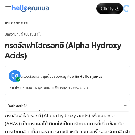
ยาและอาหารเสริม
บทความที่มีผู้สนับสนุน
กรดอัลฟาไฮดรอกซี (Alpha Hydroxy
Acids)
ตรวจสอบความถูกต้องของข้อมูลโดย
ทีม Hello คุณหมอ
เขียนโดย
ทีม Hello คุณหมอ
·
แก้ไขล่าสุด 12/05/2020
ดัชนี:
ข้อบ่งใช้
ข้อควรระวังและคำเตือน
กรดอัลฟาไฮดรอกซี (Alpha hydroxy acids) หรือเอเอชเอ
ผลข้างเคียง
(AHAs) เป็นกรดผลไม้ นิยมใช้เป็นยารักษาอาการที่เกี่ยวข้องกับ
ปฏิกิริยาต่อยา
ขนาดยา
การปวดกล้ามเนื้อ และอาการทางผิวหนัง เช่น ลดริ้วรอย รักษาสิว ฝ้า