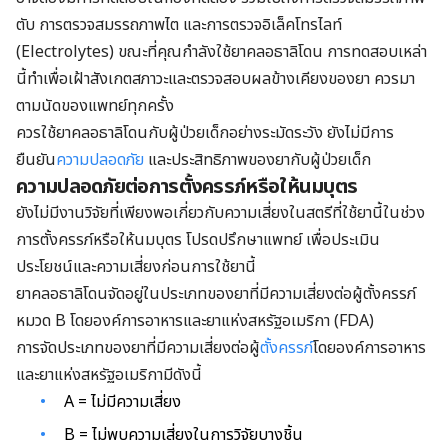
ตับ การตรวจสมรรถภาพไต และการตรวจอิเล็คโทรไลท์
(Electrolytes) ขณะที่คุณกำลังใช้ยาคลอธาลิโดน การทดสอบเหล่า
นี้ทำเพื่อเฝ้าสังเกตสภาวะและตรวจสอบผลข้างเคียงของยา ควรมา
ตามนัดของแพทย์ทุกครั้ง
ควรใช้ยาคลอธาลิโดนกับผู้ป่วยเด็กอย่างระมัดระวัง ยังไม่มีการ
ยืนยัน
ความปลอดภัย
และประสิทธิภาพของยากับผู้ป่วยเด็ก
ความปลอดภัยต่อการตั้งครรภ์หรือให้นมบุตร
ยังไม่มีงานวิจัยที่เพียงพอเกี่ยวกับความเสี่ยงในสตรีที่ใช้ยานี้ในช่วง
การตั้งครรภ์หรือให้นมบุตร โปรดปรึกษาแพทย์ เพื่อประเมิน
ประโยชน์และความเสี่ยงก่อนการใช้ยานี้
ยาคลอธาลิโดนจัดอยู่ในประเภทของยาที่มีความเสี่ยงต่อผู้ตั้งครรภ์
หมวด B โดยองค์การอาหารและยาแห่งสหรัฐอเมริกา (FDA)
การจัดประเภทของยาที่มีความเสี่ยงต่อผู้
ตั้งครรภ์
โดยองค์การอาหาร
และยาแห่งสหรัฐอเมริกามีดังนี้
A = ไม่มีความเสี่ยง
B = ไม่พบความเสี่ยงในการวิจัยบางชิ้น