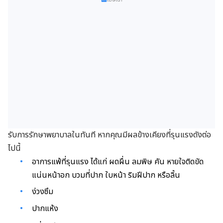
รับการรักษาพยาบาลในทันที หากคุณมีผลข้างเคียงที่รุนแรงดังต่อ
ไปนี้
อาการแพ้ที่รุนแรง ได้แก่ ผดผื่น
ลมพิษ คัน หายใจติดขัด
แน่นหน้าอก บวมที่ปาก ใบหน้า ริมฝีปาก หรือลิ้น
ง่วงซึม
ปากแห้ง