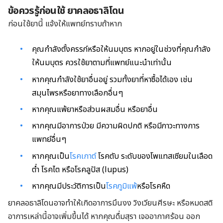
ข้อควรรู้ก่อนใช้ ยาคลอธาลิโดน
ก่อนใช้ยานี้ แจ้งให้แพทย์ทราบถ้าหาก
คุณกำลังตั้งครรภ์หรือให้นมบุตร หากอยู่ในช่วงที่คุณกำลัง
ให้นมบุตร ควรใช้ยาตามที่แพทย์แนะนำเท่านั้น
หากคุณกำลังใช้ยาอื่นอยู่ รวมทั้งยาที่หาซื้อได้เอง เช่น
สมุนไพรหรือยาทางเลือกอื่นๆ
หากคุณแพ้ยาหรือส่วนผสมอื่น หรือยาอื่น
หากคุณมีอาการป่วย มีความผิดปกติ หรือมีภาวะทางการ
แพทย์อื่นๆ
หากคุณเป็น
โรคเกาต์
โรคตับ ระดับของโพแทสเซียมในเลือด
ต่ำ โรคไต หรือโรคลูปัส (lupus)
หากคุณมีประวัติการเป็น
โรคภูมิแพ้
หรือโรคหืด
ยาคลอธาลิโดนอาจทำให้เกิดอาการมึนงง วิงเวียนศีรษะ หรือหมดสติ
อาการเหล่านี้อาจเพิ่มขึ้นได้ หากคุณดื่มสุรา เจออากาศร้อน ออก