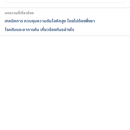
Chlorthalidone. 
บทความที่เกี่ยวข้อง
https://www.rxlist.com/consumer_chlorthalidone_t
เทคนิคการ ควบคุมความดันโลหิตสูง โดยไม่ต้องพึ่งยา
halitone/drugs-condition.htm. Accessed August 7, 
โรคตับและอาการคัน เกี่ยวข้องกันอย่างไร
2017
กำลังโหลด...