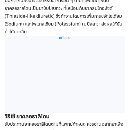
นอกจากนี้ยังอาจใช้สำหรับอาการอื่น ๆ ตามที่แพทย์กำหนด
ยาคลอธาลิโดนเป็นยาขับปัสสาวะ ที่เหมือนกับยากลุ่มไทอะไซด์
(Thiazide-like diuretic) ซึ่งทำงานโดยการเพิ่มการขจัดโซเดียม
(Sodium) และโพแทสเซียม (Potassium) ในปัสสาวะ ส่งผลให้ขับ
น้ำได้มากขึ้น
โฆษณา
วิธีใช้ ยาคลอธาลิโดน
รับประทานยาคลอธาลิโดนตามที่แพทย์กำหนด ควรอ่านฉลากยาเพื่อ