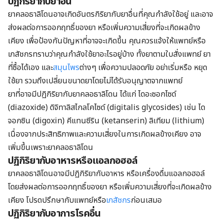
ปฏิกิริยากับยาอื่น
ยาคลอธาลิโดนอาจเกิดอันตรกิริยากับยาอื่นที่คุณกำลังใช้อยู่ และอาจ
ส่งผลต่อการออกฤทธิ์ของยา หรือเพิ่มความเสี่ยงที่จะเกิดผลข้าง
เคียง เพื่อป้องกันปัญหาที่อาจจะเกิดขึ้น คุณควรแจ้งให้แพทย์หรือ
เภสัชกรทราบว่าคุณกำลังใช้ยาอะไรอยู่บ้าง ทั้งยาตามใบสั่งแพทย์ ยา
ที่ซื้อได้เอง และ
สมุนไพร
ต่างๆ เพื่อความปลอดภัย อย่าเริ่มหรือ หยุด
ใช้ยา รวมถึงเปลี่ยนขนาดยาโดยไม่ได้รับอนุญาตจากแพทย์
ยาที่อาจมีปฏิกิริยากับยาคลอธาลิโดน ได้แก่ ไดอะซอกไซด์
(diazoxide) ดิจิทาลิสไกลโคไซด์ (digitalis glycosides) เช่น ได
จอกซิน (digoxin) คีแทนซีริน (ketanserin) ลิเทียม (lithium)
เนื่องจากประสิทธิภาพและความเสี่ยงในการเกิดผลข้างเคียง อาจ
เพิ่มขึ้นเพราะยาคลอธาลิโดน
ปฏิกิริยากับอาหารหรือแอลกอฮอล์
ยาคลอธาลิโดนอาจมีปฏิกิริยากับอาหาร หรือเครื่องดื่มแอลกอฮอล์
โดยส่งผลต่อการออกฤทธิ์ของยา หรือเพิ่มความเสี่ยงที่จะเกิดผลข้าง
เคียง โปรดปรึกษากับแพทย์หรือ
เภสัชกร
ก่อนเสมอ
ปฏิกิริยากับอาการโรคอื่น