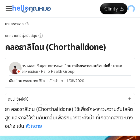
ยาและอาหารเสริม
บทความที่มีผู้สนับสนุน
คลอธาลิโดน (Chorthalidone)
ตรวจสอบข้อมูลทางการแพทย์โดย
เภสัชกรอาชานนท์ สมศักดิ์
·
ยาและ
อาหารเสริม
·
Hello Health Group
เขียนโดย
พลอย วงษ์วิไล
·
แก้ไขล่าสุด 11/08/2020
ดัชนี:
ข้อบ่งใช้
ข้อควรระวังและคำเตือน
ยา คลอธาลิโดน (Chorthalidone) ใช้เพื่อรักษาภาวะความดันโลหิต
ผลข้างเคียง
สูง และอาจใช้ร่วมกับยาอื่นเพื่อรักษาภาวะคั่งน้ำ ที่เกิดจากสภาวะบาง
ปฏิกิริยาของยา
ขนาดยา
อย่าง เช่น
หัวใจวาย