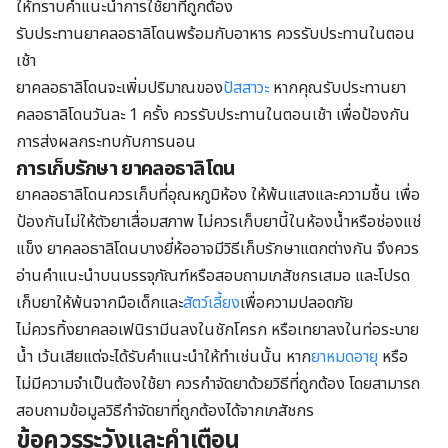
ให้ทราบคำแนะนำการใช้ยาที่ถูกต้อง
รับประทานยาคลอธาลิโดนพร้อมกับอาหาร ควรรับประทานในตอน
เช้า
ยาคลอธาลิโดนจะเพิ่มปริมาณของ
ปัสสาวะ
หากคุณรับประทานยา
คลอธาลิโดนวันละ 1 ครั้ง ควรรับประทานในตอนเช้า เพื่อป้องกัน
การส่งผลกระทบกับการนอน
การเก็บรักษา ยาคลอธาลิโดน
ยาคลอธาลิโดนควรเก็บที่อุณหภูมิห้อง ให้พ้นแสงและความชื้น เพื่อ
ป้องกันไม่ให้ตัวยาเสื่อมสภาพ ไม่ควรเก็บยานี้ในห้องน้ำหรือช่องแช่
แข็ง ยาคลอธาลิโดนบางยี่ห้ออาจมีวิธีเก็บรักษาแตกต่างกัน จึงควร
อ่านคำแนะนำบนบรรจุภัณฑ์หรือสอบถามเภสัชกรเสมอ และโปรด
เก็บยาให้พ้นจากมือเด็กและ
สัตว์เลี้ยง
เพื่อความปลอดภัย
ไม่ควรทิ้งยาคลอเฟนิรามีนลงในชักโครก หรือเทยาลงในท่อระบาย
น้ำ เว้นเสียแต่จะได้รับคำแนะนำให้ทำเช่นนั้น หาก
ยาหมดอายุ
หรือ
ไม่มีความจำเป็นต้องใช้ยา ควรกำจัดยาด้วยวิธีที่ถูกต้อง โดยสามารถ
สอบถามข้อมูลวิธีกำจัดยาที่ถูกต้องได้จากเภสัชกร
ข้อควรระวังและคำเตือน