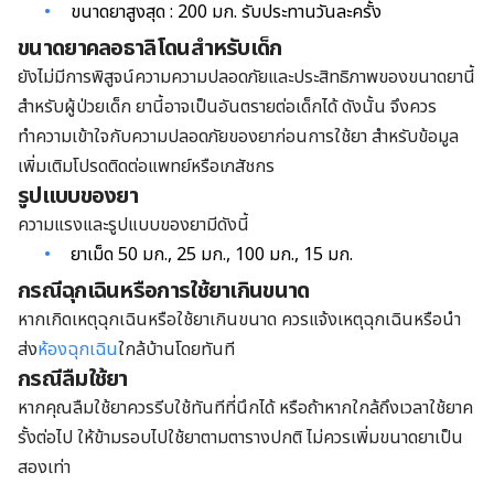
ขนาดยาสูงสุด : 200 มก. รับประทานวันละครั้ง
ขนาดยาคลอธาลิโดนสำหรับเด็ก
ยังไม่มีการพิสูจน์ความความปลอดภัยและประสิทธิภาพของขนาดยานี้
สำหรับผู้ป่วยเด็ก ยานี้อาจเป็นอันตรายต่อเด็กได้ ดังนั้น จึงควร
ทำความเข้าใจกับความปลอดภัยของยาก่อนการใช้ยา สำหรับข้อมูล
เพิ่มเติมโปรดติดต่อแพทย์หรือเภสัชกร
รูปแบบของยา
ความแรงและรูปแบบของยามีดังนี้
ยาเม็ด 50 มก., 25 มก., 100 มก., 15 มก.
กรณีฉุกเฉินหรือการใช้ยาเกินขนาด
หากเกิดเหตุฉุกเฉินหรือใช้ยาเกินขนาด ควรแจ้งเหตุฉุกเฉินหรือนำ
ส่ง
ห้องฉุกเฉิน
ใกล้บ้านโดยทันที
กรณีลืมใช้ยา
หากคุณลืมใช้ยาควรรีบใช้ทันทีที่นึกได้ หรือถ้าหากใกล้ถึงเวลาใช้ยาค
รั้งต่อไป ให้ข้ามรอบไปใช้ยาตามตารางปกติ ไม่ควรเพิ่มขนาดยาเป็น
สองเท่า