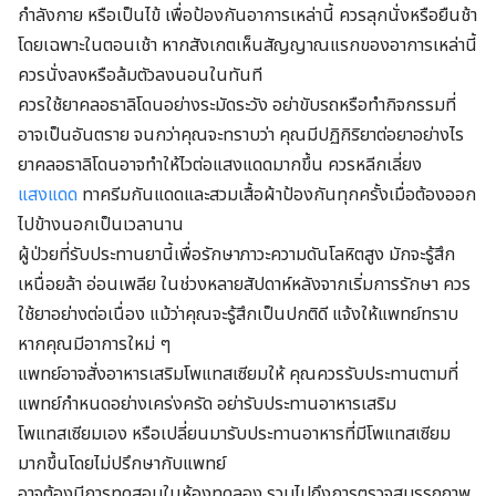
กำลังกาย หรือเป็นไข้ เพื่อป้องกันอาการเหล่านี้ ควรลุกนั่งหรือยืนช้า
โดยเฉพาะในตอนเช้า หากสังเกตเห็นสัญญาณแรกของอาการเหล่านี้
ควรนั่งลงหรือล้มตัวลงนอนในทันที
ควรใช้ยาคลอธาลิโดนอย่างระมัดระวัง อย่าขับรถหรือทำกิจกรรมที่
อาจเป็นอันตราย จนกว่าคุณจะทราบว่า คุณมีปฏิกิริยาต่อยาอย่างไร
ยาคลอธาลิโดนอาจทำให้ไวต่อแสงแดดมากขึ้น ควรหลีกเลี่ยง
แสงแดด
ทาครีมกันแดดและสวมเสื้อผ้าป้องกันทุกครั้งเมื่อต้องออก
ไปข้างนอกเป็นเวลานาน
ผู้ป่วยที่รับประทานยานี้เพื่อรักษาภาวะความดันโลหิตสูง มักจะรู้สึก
เหนื่อยล้า อ่อนเพลีย ในช่วงหลายสัปดาห์หลังจากเริ่มการรักษา ควร
ใช้ยาอย่างต่อเนื่อง แม้ว่าคุณจะรู้สึกเป็นปกติดี แจ้งให้แพทย์ทราบ
หากคุณมีอาการใหม่ ๆ
แพทย์อาจสั่งอาหารเสริมโพแทสเซียมให้ คุณควรรับประทานตามที่
แพทย์กำหนดอย่างเคร่งครัด อย่ารับประทานอาหารเสริม
โพแทสเซียมเอง หรือเปลี่ยนมารับประทานอาหารที่มีโพแทสเซียม
มากขึ้นโดยไม่ปรึกษากับแพทย์
อาจต้องมีการทดสอบในห้องทดลอง รวมไปถึงการตรวจสมรรถภาพ