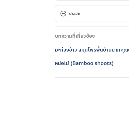
Soybean Oil http://www.webmd
soybean%20oil.aspx?activeingr
ประวัติ
Accessed July 28, 2017
เวอร์ชันปัจจุบัน
Soybean Oil: Lurking Danger in 
บทความที่เกี่ยวข้อง
08/12/2017
oils/soy-bean-oil.aspx Accessed 
เขียนโดย 
Ploylada Prommat
มะก่องข้าว สมุนไพรพื้นบ้านมากคุณ
ตรวจสอบความถูกต้องของข้อมูล
หน่อไม้ (Bamboo shoots)