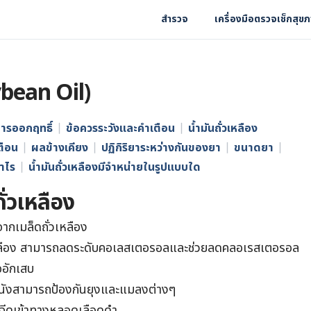
สำรวจ
เครื่องมือตรวจเช็กสุข
oybean Oil)
ารออกฤทธิ์
ข้อควรระวังและคำเตือน
น้ำมันถั่วเหลือง
ตือน
ผลข้างเคียง
ปฏิกิริยาระหว่างกันของยา
ขนาดยา
่าไร
น้ำมันถั่วเหลืองมีจำหน่ายในรูปแบบใด
่วเหลือง
จากเมล็ดถั่วเหลือง
่วเหลือง สามารถลดระดับคอเลสเตอรอลและช่วยลดคลอเรสเตอรอล
ออักเสบ
วหนังสามารถป้องกันยุงและแมลงต่างๆ
ารฉีดเข้าทางหลอดเลือดดำ