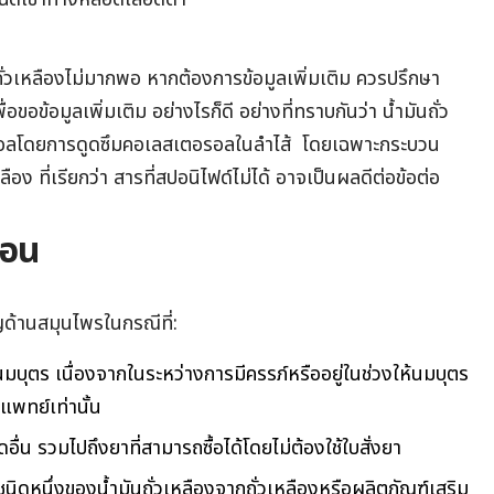
ันถั่วเหลืองไม่มากพอ หากต้องการข้อมูลเพิ่มเติม ควรปรึกษา
ขอข้อมูลเพิ่มเติม อย่างไรก็ดี อย่างที่ทราบกันว่า น้ำมันถั่ว
อลโดยการดูดซึมคอเลสเตอรอลในลำไส้ โดยเฉพาะกระบวน
ือง ที่เรียกว่า สารที่สปอนิไฟด์ไม่ได้ อาจเป็นผลดีต่อข้อต่อ
ือน
ญด้านสมุนไพรในกรณีที่:
้นมบุตร เนื่องจากในระหว่างการมีครรภ์หรืออยู่ในช่วงให้นมบุตร
พทย์เท่านั้น
อื่น รวมไปถึงยาที่สามารถซื้อได้โดยไม่ต้องใช้ใบสั่งยา
นิดหนึ่งของน้ำมันถั่วเหลืองจากถั่วเหลืองหรือผลิตภัณฑ์เสริม