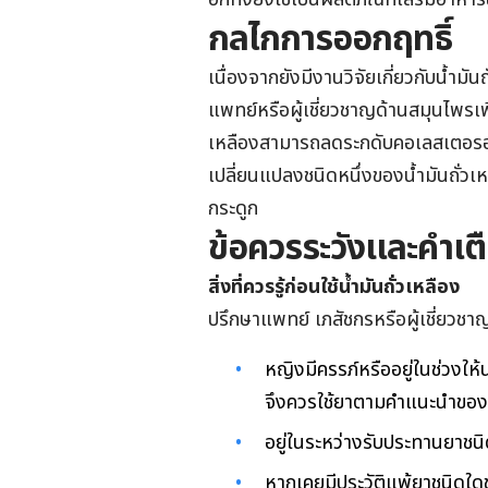
กลไกการออกฤทธิ์
เนื่องจากยังมีงานวิจัยเกี่ยวกับน้ำม
แพทย์หรือผู้เชี่ยวชาญด้านสมุนไพรเพื่อ
เหลืองสามารถลดระกดับคอเลสเตอร
เปลี่ยนแปลงชนิดหนึ่งของน้ำมันถั่วเหล
กระดูก
ข้อควรระวังและคำเต
สิ่งที่ควรรู้ก่อนใช้
น้ำมันถั่วเหลือง
ปรึกษาแพทย์ เภสัชกรหรือผู้เชี่ยวชา
หญิงมีครรภ์หรืออยู่ในช่วงให
จึงควรใช้ยาตามคำแนะนำของแ
อยู่ในระหว่างรับประทานยาชนิด
หากเคยมีประวัติแพ้ยาชนิดใดช