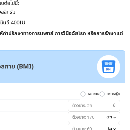
บต่อไปนี้:
ิลลิกรัม
ตามินอี 400IU
้ให้คำปรึกษาทางการแพทย์ การวินิจฉัยโรค หรือการรักษาแต่
มวลกาย (BMI)
เพศชาย
เพศหญิง
ปี
cm
kg