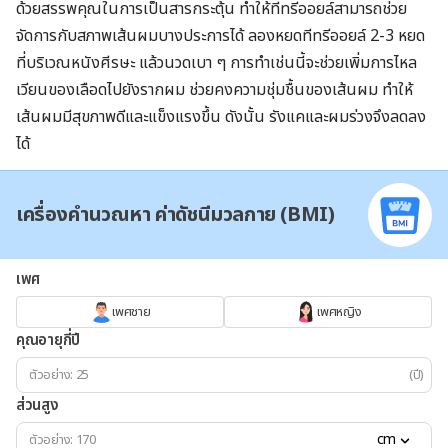
ด้วยสรรพคุณในการเป็นสารกระตุ้น ทำให้ทีทรีออยล์สามารถช่วย
จัดการกับสภาพเส้นผมบางประการได้ ลองหยดทีทรีออยล์ 2-3 หยด
ที่บริเวณหนังศีรษะ แล้วนวดเบา ๆ การทำเช่นนี้จะช่วยเพิ่มการไหล
เวียนของเลือดไปยังรากผม ช่วยคงความชุ่มชื้นของเส้นผม ทำให้
เส้นผมมีสุขภาพดีและแข็งแรงขึ้น ดังนั้น รังแคและผมร่วงจึงลดลง
ได้
เครื่องคำนวณหา ค่าดัชนีมวลกาย (BMI)
เพศ
เพศชาย
เพศหญิง
คุณอายุกี่ปี
(ปี)
ส่วนสูง
cm