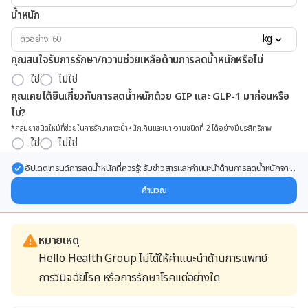
น้ำหนัก
kg
คุณสนใจรับการรักษา/ความช่วยเหลือด้านการลดน้ำหนักหรือไม่
ใช่
ไม่ใช่
คุณเคยได้ยินเกี่ยวกับการลดน้ำหนักด้วย GIP และ GLP-1 มาก่อนหรือ
ไม่?
*กลุ่มยาชนิดใหม่ที่ช่วยในการรักษาภาวะน้ำหนักเกินและเบาหวานชนิดที่ 2 ได้อย่างมีประสิทธิภาพ
ใช่
ไม่ใช่
อัปเดตเทรนด์การลดน้ำหนักที่ควรรู้: รับข่าวสารและคำแนะนำด้านการลดน้ำหนักจาก
ผู้เชี่ยวชาญ ส่งตรงถึงอีเมลของคุณ
คำนวณ
หมายเหตุ
Hello Health Group ไม่ได้ให้คำแนะนำด้านการแพทย์
การวินิจฉัยโรค หรือการรักษาโรคแต่อย่างใด