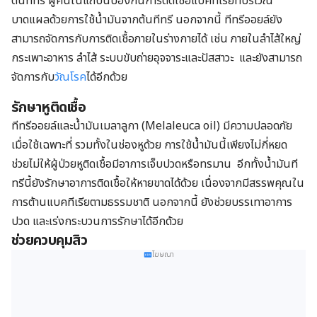
ต้นทีทรี ผู้คนในแถบนี้ป้องกันการติดเชื้อแบคทีเรียที่บริเวณ
บาดแผลด้วยการใช้น้ำมันจากต้นทีทรี นอกจากนี้ ทีทรีออยล์ยัง
สามารถจัดการกับการติดเชื้อภายในร่างกายได้ เช่น ภายในลำไส้ใหญ่
กระเพาะอาหาร ลำไส้ ระบบขับถ่ายอุจจาระและปัสสาวะ และยังสามารถ
จัดการกับ
วัณโรค
ได้อีกด้วย
รักษาหูติดเชื้อ
ทีทรีออยล์และน้ำมันเมลาลูกา (Melaleuca oil) มีความปลอดภัย
เมื่อใช้เฉพาะที่ รวมทั้งในช่องหูด้วย การใช้น้ำมันนี้เพียงไม่กี่หยด
ช่วยไม่ให้ผู้ป่วยหูติดเชื้อมีอาการเจ็บปวดหรือทรมาน อีกทั้งน้ำมันที
ทรีนี้ยังรักษาอาการติดเชื้อให้หายขาดได้ด้วย เนื่องจากมีสรรพคุณใน
การต้านแบคทีเรียตามธรรมชาติ นอกจากนี้ ยังช่วยบรรเทาอาการ
ปวด และเร่งกระบวนการรักษาได้อีกด้วย
ช่วยควบคุมสิว
โฆษณา