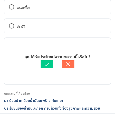
แหล่งที่มา
TEA TREE OIL 
http://www.webmd.com/vitamins-
supplements/ingredientmono-113-
ประวัติ
tea%20tree%20oil.aspx?
activeingredientid=113
 Accessed July 6, 2017
เวอร์ชันปัจจุบัน
13 Amazing Tea Tree Oil Benefits 
13/07/2020
https://www.organicfacts.net/health-
เขียนโดย 
ธีรวิทย์ บุญราศรี
คุณได้รับประโยชน์จากบทความนี้หรือไม่?
benefits/essential-oils/health-benefits-of-tea-
ตรวจสอบความถูกต้องของข้อมูลโดย
ทีม Hello คุณหมอ
tree-essential-oil.html
 Accessed July 6, 2017
อัปเดตโดย: 
Nattrakamol Chotevichean
14 Everyday Uses for Tea Tree Oil. 
https://www.healthline.com/nutrition/tea-tree-oil
บทความที่เกี่ยวข้อง
Accessed 6 November 2019
มา บ้วนปาก ด้วยน้ำมันมะพร้าว กันเถอะ
ประโยชน์ของน้ำมันมะกอก ครบถ้วนทั้งเรื่องสุขภาพและความสวย