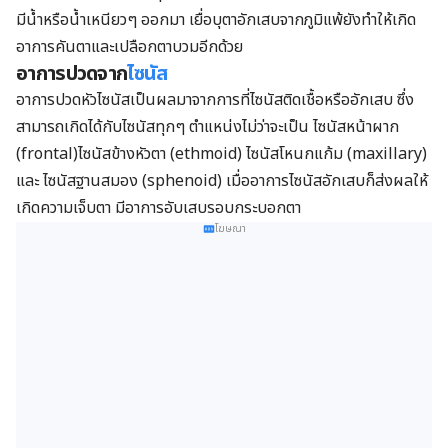
มีน้ำหรือน้ำเหนียวๆ ออกมา เยื่อบุตาอักเสบจากภูมิแพ้ยังทำให้เกิด
อาการคันตาและเปลือกตาบวมอีกด้วย
อาการปวดจาก
ไซนัส
อาการปวดหัวไซนัสเป็นผลมาจากการที่ไซนัสติดเชื้อหรืออักเสบ ซึ่ง
สามารถเกิดได้กับไซนัสทุกๆ ตำแหน่งไม่ว่าจะเป็น ไซนัสหน้าผาก
(frontal)ไซนัสข้างหัวตา (ethmoid) ไซนัสโหนกแก้ม (maxillary)
และ ไซนัสฐานสมอง (sphenoid) เมื่ออาการไซนัสอักเสบก็ส่งผลให้
เกิดความเจ็บตา มีอาการอับเสบรอบกระบอกตา
โฆษณา