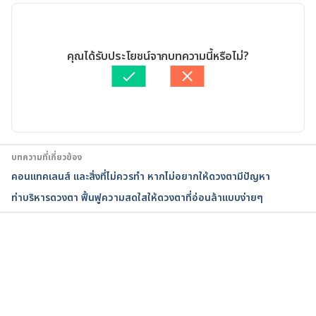
11/05/2020
เขียนโดย 
ชลธิชา จันทร์วิบูลย์
คุณได้รับประโยชน์จากบทความนี้หรือไม่?
ตรวจสอบความถูกต้องของข้อมูลโดย
ทีม Hello คุณหมอ
อัปเดตโดย: 
Sukollaban Khamfan
บทความที่เกี่ยวข้อง
คอนแทคเลนส์ และสิ่งที่ไม่ควรทำ หากไม่อยากให้ดวงตามีปัญหา
ท่าบริหารดวงตา ฟื้นฟูความสดใสให้ดวงตาที่อ่อนล้าแบบง่ายๆ
กำลังโหลด...