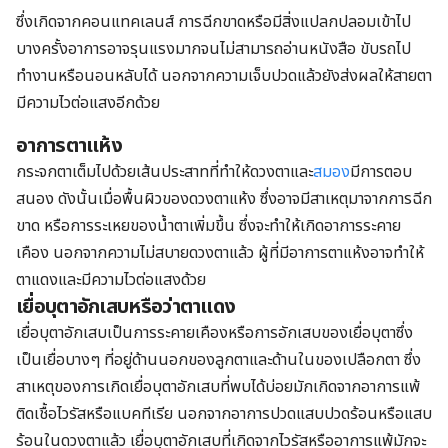
ซึ่งเกิดจากคอนแทคเลนส์ การฉีกขาดหรือมีสิ่งแปลกปลอมเข้าไป
บางครั้งอาการอาจรุนแรงมากจนไม่สามารถอ่านหนังสือ ขับรถไป
ทำงานหรือนอนหลับได้ นอกจากความเจ็บปวดแล้วยังส่งผลให้สายตา
มีความไวต่อแสงอีกด้วย
อาการตาแห้ง
กระจกตาเต็มไปด้วยเส้นประสาทที่ทำให้ดวงตาและ
สมอง
มีการตอบ
สนอง ดังนั้นเมื่อพื้นผิวของดวงตาแห้ง ซึ่งอาจมีสาเหตุมาจากการฉีก
ขาด หรือการระเหยของน้ำตาเพิ่มขึ้น ซึ่งจะทำให้เกิดอาการระคาย
เคือง นอกจากความไม่สบายดวงตาแล้ว ผู้ที่มีอาการตาแห้งอาจทำให้
ตาแดงและมีความไวต่อแสงด้วย
เยื่อบุตาอักเสบหรือว่าตาแดง
เยื่อบุตาอักเสบเป็นการระคายเคืองหรือการอักเสบของเยื่อบุตาซึ่ง
เป็นเยื่อบางๆ ที่อยู่ด้านนอกของลูกตาและด้านในของเปลือกตา ซึ่ง
สาเหตุของการเกิดเยื่อบุตาอักเสบที่พบได้บ่อยมักเกิดจากอาการแพ้
ติดเชื้อไวรัสหรือแบคทีเรีย นอกจากอาการปวดแสบปวดร้อนหรือแสบ
ร้อนในดวงตาแล้ว เยื่อบุตาอักเสบที่เกิดจากไวรัสหรืออาการแพ้มักจะ