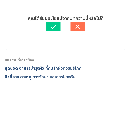
How to get rid of a double chin?. 
29/06/2020
https://www.medicalnewstoday.com/articles/31813
เขียนโดย 
เนตรนภา ปะวะคัง
คุณได้รับประโยชน์จากบทความนี้หรือไม่?
1. Accessed April 24, 2020
ตรวจสอบความถูกต้องของข้อมูลโดย
ทีม Hello คุณหมอ
อัปเดตโดย: 
Ploylada Prommate
What Causes a Double Chin and How to Get Rid of 
It, According to a Plastic Surgeon. 
https://www.goodhousekeeping.com/health/diet-
nutrition/a30383410/how-to-get-rid-of-a-double-
บทความที่เกี่ยวข้อง
chin/. Accessed April 24, 2020
สุดยอด อาหารบำรุงผิว ที่คนรักผิวควรบริโภค
สิวที่คาง สาเหตุ การรักษา และการป้องกัน
กำลังโหลด...