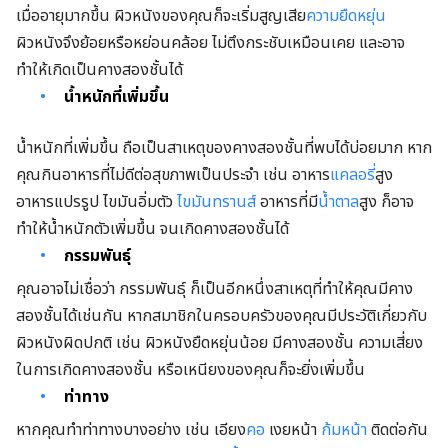
เมื่ออายุมากขึ้น ผิวหนังของคุณก็จะเริ่มสูญเสีย
ความยืดหยุ่น
ผิวหนังจึงย้อยหรือหย่อนคล้อย ไม่ตึงกระชับเหมือนเคย และอาจ
ทำให้เกิดเป็นคางสองชั้นได้
น้ำหนักที่เพิ่มขึ้น
น้ำหนักที่เพิ่มขึ้น ถือเป็นสาเหตุของคางสองชั้นที่พบได้บ่อยมาก หาก
คุณกินอาหารที่ไม่ดีต่อสุขภาพเป็นประจำ เช่น อาหาร
แคลอรี่
สูง
อาหารแปรรูป ไขมันอิ่มตัว
ไขมันทรานส์
อาหารที่มี
น้ำตาล
สูง ก็อาจ
ทำให้น้ำหนักตัวเพิ่มขึ้น จนเกิดคางสองชั้นได้
กรรมพันธุ์
คุณอาจไม่เชื่อว่า กรรมพันธุ์ ก็เป็นอีกหนึ่งสาเหตุที่ทำให้คุณมีคาง
สองชั้นได้เช่นกัน หากสมาชิกในครอบครัวของคุณมีประวัติเกี่ยวกับ
ผิวหนังผิดปกติ เช่น ผิวหนังยืดหยุ่นน้อย มีคางสองชั้น ความเสี่ยง
ในการเกิดคางสองชั้น หรือเหนียงของคุณก็จะยิ่งเพิ่มขึ้น
ท่าทาง
หากคุณทำท่าทางบางอย่าง เช่น เอียง
คอ
เงยหน้า
ก้มหน้า
ติดต่อกัน