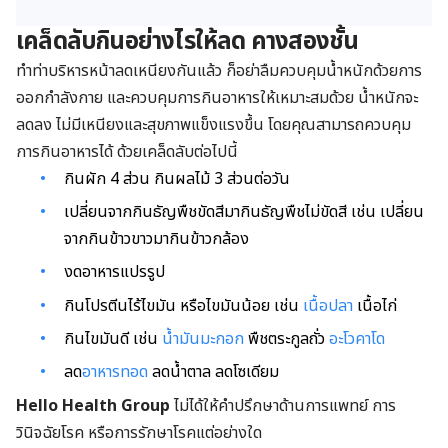
เคล็ดลับกินอย่างไรให้ลด คางสองชั้น
ทำท่าบริหารหน้าลดเหนียงกันแล้ว ก็อย่าลืมควบคุมน้ำหนักด้วยการ
ออกกำลังกาย และควบคุมการกินอาหารให้เหมาะสมด้วย น้ำหนักจะ
ลดลง ไม่มีเหนียงและสุขภาพแข็งแรงขึ้น โดยคุณสามารถควบคุม
การกินอาหารได้ ด้วยเคล็ดลับต่อไปนี้
กินผัก 4 ส่วน กินผลไม้ 3 ส่วนต่อวัน
เปลี่ยนจากกินธัญพืชขัดสีมากินธัญพืชไม่ขัดสี เช่น เปลี่ยน
จากกินข้าวขาวมากินข้าวกล้อง
งดอาหารแปรรูป
กินโปรตีนไร้ไขมัน หรือไขมันน้อย เช่น
เนื้อปลา
เนื้อไก่
กินไขมันดี เช่น
น้ำมันมะกอก
พืชตระกูลถั่ว
อะโวคาโด
ลด
อาหารทอด
ลดน้ำตาล ลดโซเดียม
Hello Health Group
ไม่ได้ให้คำปรึกษาด้านการแพทย์ การ
วินิจฉัยโรค หรือการรักษาโรคแต่อย่างใด