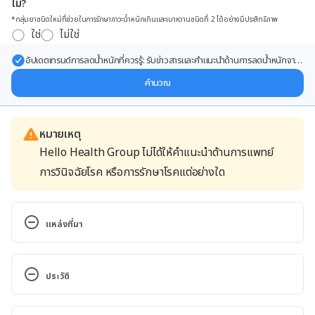
ไม่?
*กลุ่มยาชนิดใหม่ที่ช่วยในการรักษาภาวะน้ำหนักเกินและเบาหวานชนิดที่ 2 ได้อย่างมีประสิทธิภาพ
ใช่
ไม่ใช่
อัปเดตเทรนด์การลดน้ำหนักที่ควรรู้: รับข่าวสารและคำแนะนำด้านการลดน้ำหนักจาก
ผู้เชี่ยวชาญ ส่งตรงถึงอีเมลของคุณ
คำนวณ
หมายเหตุ
Hello Health Group ไม่ได้ให้คำแนะนำด้านการแพทย์
การวินิจฉัยโรค หรือการรักษาโรคแต่อย่างใด
แหล่งที่มา
How Can I Get Rid of My Double Chin?. 
https://www.healthline.com/health/how-to-get-
ประวัติ
rid-of-double-chin#chin-exercises. Accessed April 
24, 2020
เวอร์ชันปัจจุบัน