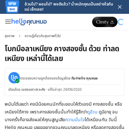
อ้วนไป? ผอมไป? พอดีแล้ว? น้ำหนักคุณเป็นอย่างไรกัน
แน่ เช็กเลย!
สุขภาพ
ความรู้เกี่ยวกับสุขภาพทั่วไป
โบกมือลาเหนียง คางสองชั้น ด้วย ท่าลด
เหนียง เหล่านี้ได้เลย
ตรวจสอบความถูกต้องของข้อมูลโดย
ทีม Hello คุณหมอ
เขียนโดย
เนตรนภา ปะวะคัง
·
แก้ไขล่าสุด 29/06/2020
พนันได้เลยว่า คงมีน้อยคนนักที่จะชอบให้ตัวเองมี คางสองชั้น หรือ
เหนียงใต้คาง เพราะคางสองชั้นนั้นทำให้รู้สึกว่า
ดูอ้วน
ดูมีอายุ จน
บางครั้งก็อาจส่งผลให้คุณสูญเสีย
ความมั่นใจ
ได้เหมือนกัน วันนี้
Hello คุณหมอ เลยออยากชวนคุณมาลดเหนียง หรือลดคางสองชั้น