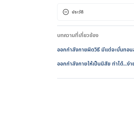
6 Gym Health Hazards. https://
risks-to-avoid-at-the-gym#1.  A
ประวัติ
Gym Hazards. https://www.lives
เวอร์ชันปัจจุบัน
May 13 2019.
บทความที่เกี่ยวข้อง
11/05/2020
8 Gross Infections You Can Catc
เขียนโดย 
Sopista Kongchon
ออกกำลังกายผิดวิธี มีแต่จะบั่นทอ
Them. https://www.health.com/s
ตรวจสอบความถูกต้องของข้อมูล
gym. Accessed on May 13 2019.
อัปเดตโดย: 
Pattarapong Khu
ออกกำลังกายให้เป็นนิสัย ทำได้...ง่า