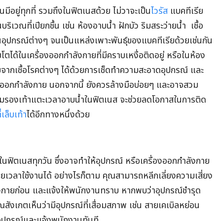
มีอยู่ทุกที่ รวมถึงในฟิตเนสด้วย ไม่วาจะเป็น
ไวรัส
แบคทีเรีย
บริเวณที่เปียกชื้น เช่น ห้องอาบน้ำ ฝักบัว ริมสระว่ายน้ำ เชื้อ
บนอุปกรณ์ต่างๆ จนเป็นแหล่งเพาะพันธุ์ของแบคทีเรียด้วยเช่นกัน
บโตได้ในเครื่องออกกำลังกายที่มีคราบเหงื่อติดอยู่ หรือในห้อง
ยจากเชื้อโรคต่างๆ ได้ด้วยการเช็ดทำความสะอาดอุปกรณ์ และ
ังออกกำลังกาย นอกจากนี้ ยังควรล้างมือบ่อยๆ และอาจสวม
มรองเท้าแตะเวลาอาบน้ำในฟิตเนส จะช่วยลดโอกาสในการติด
ี่เล็บเท้า
ได้อีกทางหนึ่งด้วย
ในฟิตเนสทุกวัน ซึ่งอาจทำให้อุปกรณ์ หรือเครื่องออกกำลังกาย
ยเวลาใช้งานได้ อย่างไรก็ตาม คุณสามารถหลีกเลี่ยงความเสี่ยง
ังกายก่อน และแจ้งให้พนักงานทราบ หากพบว่าอุปกรณ์ชำรุด
ังเกตเห็นว่ามีอุปกรณ์ที่เสื่อมสภาพ เช่น สายเคเบิลหย่อน
ช้อุปกรณ์และแจ้งพนักงานทันที