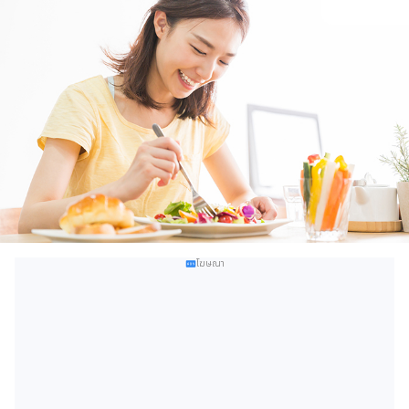
โฆษณา