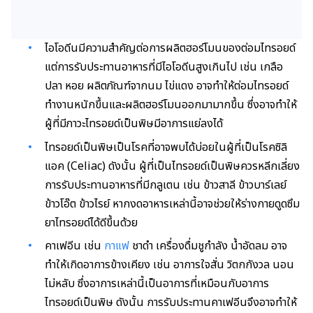
ไอโอดีนมีความสำคัญต่อการผลิตฮอร์โมนของต่อมไทรอยด์
แต่การรับประทานอาหารที่มีไอโอดีนสูงเกินไป เช่น เกลือ
ปลา หอย ผลิตภัณฑ์จากนม ไข่แดง อาจทำให้ต่อมไทรอยด์
ทำงานหนักขึ้นและผลิตฮอร์โมนออกมามากขึ้น ซึ่งอาจทำให้
ผู้ที่มีภาวะไทรอยด์เป็นพิษมีอาการแย่ลงได้
ไทรอยด์เป็นพิษเป็นโรคที่อาจพบได้บ่อยในผู้ที่เป็นโรคซิลิ
แอค (Celiac) ดังนั้น ผู้ที่เป็นไทรอยด์เป็นพิษควรหลีกเลี่ยง
การรับประทานอาหารที่มีกลูเตน เช่น ข้าวสาลี ข้าวบาร์เลย์
ข้าวโอ๊ต ข้าวไรย์ หากงดอาหารเหล่านี้อาจช่วยให้ร่างกายดูดซึม
ยาไทรอยด์ได้ดีขึ้นด้วย
คาเฟอีน เช่น
กาแฟ
ชาดำ เครื่องดื่มชูกำลัง น้ำอัดลม อาจ
ทำให้เกิดอาการข้างเคียง เช่น อาการใจสั่น วิตกกังวล นอน
ไม่หลับ ซึ่งอาการเหล่านี้เป็นอาการที่เหมือนกับอาการ
ไทรอยด์เป็นพิษ ดังนั้น การรับประทานคาเฟอีนจึงอาจทำให้