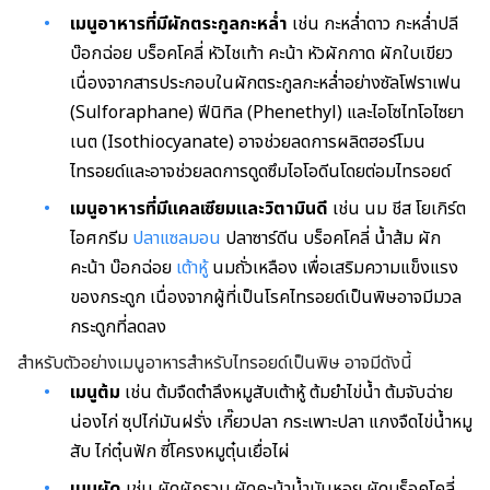
เมนูอาหารที่มีผักตระกูลกะหล่ำ
เช่น กะหล่ำดาว กะหล่ำปลี
บ๊อกฉ่อย บร็อคโคลี่ หัวไชเท้า คะน้า หัวผักกาด ผักใบเขียว
เนื่องจากสารประกอบในผักตระกูลกะหล่ำอย่างซัลโฟราเฟน
(Sulforaphane) ฟีนิทิล (Phenethyl) และไอโซไทโอไซยา
เนต (Isothiocyanate) อาจช่วยลดการผลิตฮอร์โมน
ไทรอยด์และอาจช่วยลดการดูดซึมไอโอดีนโดยต่อมไทรอยด์
เมนูอาหารที่มีแคลเซียมและวิตามินดี
เช่น นม ชีส โยเกิร์ต
ไอศกรีม
ปลาแซลมอน
ปลาซาร์ดีน บร็อคโคลี่ น้ำส้ม ผัก
คะน้า บ๊อกฉ่อย
เต้าหู้
นมถั่วเหลือง เพื่อเสริมความแข็งแรง
ของกระดูก เนื่องจากผู้ที่เป็นโรคไทรอยด์เป็นพิษอาจมีมวล
กระดูกที่ลดลง
สำหรับตัวอย่างเมนูอาหารสำหรับไทรอยด์เป็นพิษ อาจมีดังนี้
เมนูต้ม
เช่น ต้มจืดตำลึงหมูสับเต้าหู้ ต้มยำไข่น้ำ ต้มจับฉ่าย
น่องไก่ ซุปไก่มันฝรั่ง เกี๊ยวปลา กระเพาะปลา แกงจืดไข่น้ำหมู
สับ ไก่ตุ๋นฟัก ซี่โครงหมูตุ๋นเยื่อไผ่
เมนูผัด
เช่น ผัดผักรวม ผัดคะน้าน้ำมันหอย ผัดบร็อคโคลี่