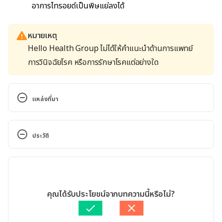
อาการไทรอยด์เป็นพิษแย่ลงได้
หมายเหตุ
Hello Health Group ไม่ได้ให้คำแนะนำด้านการแพทย์
การวินิจฉัยโรค หรือการรักษาโรคแต่อย่างใด
แหล่งที่มา
Iodine. 
https://www.hsph.harvard.edu/nutritionsource/iod
ประวัติ
ine/. Accessed July 7, 2022
เวอร์ชันปัจจุบัน
Low Iodine Diet. https://www.thyroid.org/low-
iodine-diet/. Accessed July 7, 2022
02/04/2024
เขียนโดย 
ทัตพร อิสสรโชติ
คุณได้รับประโยชน์จากบทความนี้หรือไม่?
Is there any truth to the hypothyroidism diet? Can 
ตรวจสอบความถูกต้องของข้อมูลโดย
สิฏฐิณิศา รัชตวโรทัย
certain foods increase thyroid function?. 
อัปเดตโดย: 
พลอย วงษ์วิไล