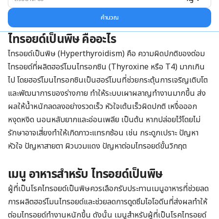
คำนวณ
ไทรอยด์เป็นพิษ คืออะไร
ไทรอยด์เป็นพิษ (Hyperthyroidism) คือ ความผิดปกติของต่อม
ไทรอยด์ที่ผลิตฮอร์โมนไทรอกซิน (Thyroxine หรือ T4) มากเกิน
ไป โดยฮอร์โมนไทรอกซินเป็นฮอร์โมนที่ช่วยกระตุ้นการเจริญเติบโต
และพัฒนาการของร่างกาย ทำให้ระบบเผาผลาญทำงานมากขึ้น ส่ง
ผลให้น้ำหนักลดลงอย่างรวดเร็ว หัวใจเต้นเร็วผิดปกติ เหงื่อออก
หงุดหงิด นอนหลับยากและอ่อนเพลีย เป็นต้น หากปล่อยไว้โดยไม่
รักษาอาจเสี่ยงทำให้เกิดภาวะแทรกซ้อน เช่น กระดูกเปราะ ปัญหา
หัวใจ ปัญหาสายตา ผิวบวมแดง ปัญหาต่อมไทรอยด์ขั้นวิกฤต
เมนู อาหารสำหรับ ไทรอยด์เป็นพิษ
ผู้ที่เป็นโรคไทรอยด์เป็นพิษควรเลือกรับประทานเมนูอาหารที่ช่วยลด
การผลิตฮอร์โมนไทรอยด์และช่วยลดการดูดซึมไอโอดีนที่ส่งผลทำให้
ต่อมไทรอยด์ทำงานหนักขึ้น ดังนั้น เมนูสำหรับผู้ที่เป็นโรคไทรอยด์