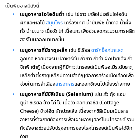
เป็นพิษอาจมีดังนี้
เมนูอาหารไอโอดีนต่ำ
เช่น ไข่ขาว เกลือไม่เสริมไอโอดีน
ผักและผลไม้
สมุนไพร
เครื่องเทศ น้ำมันพืช น้ำตาล น้ำผึ้ง
ถั่ว น้ำมะนาว เนื้อวัว ไก่ เนื้อแกะ เพื่อช่วยลดกระบวนการผลิต
ฮอร์โมนออกมามากขึ้น
เมนูอาหารที่มีธาตุเหล็ก
เช่น ซีเรียล
ดาร์กช็อกโกแลต
ลูกเกด หอยนางรม ปลาซาร์ดีน ถั่วขาว ถั่วดำ ผักปวยเล้ง ถั่ว
ชิกพี เต้าหู้ เนื่องจากผู้ที่มีภาวะไทรอยด์เป็นพิษจะมีระดับธาตุ
เหล็กต่ำ ซึ่งธาตุเหล็กมีความสำคัญต่อการสร้างเม็ดเลือดเพื่อ
ช่วยในการลำเลียง
สารอาหาร
และออกซิเจนไปเลี้ยงร่างกาย
เมนูอาหารที่มีซิลีเนียม (Selenium)
เช่น ถั่ว กุ้ง แฮม
ทูน่า ซีเรียล ข้าว ไก่ ไข่ เนื้อวัว คอทเทจชีส (Cottage
Cheese) ข้าวโอ๊ต ผักปวยเล้ง เนื่องจากซิลีเนียมเป็นสาร
อาหารที่ร่างกายต้องการเพื่อเผาผลาญฮอร์โมนไทรอยด์ รวม
ถึงยังอาจช่วยปรับปรุงอาการของโรคไทรอยด์เป็นพิษได้อีก
ด้วย