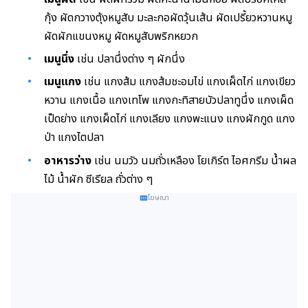
กุ้ง ผัดกวางตุ้งหมูสับ มะละกอผัดวุ้นเส้น ผัดเปรี้ยวหวานหมู
ผัดผักแขนงหมู ผัดหมูสับพริกหยวก
เมนูนึ่ง
เช่น ปลานึ่งต่าง ๆ ผักนึ่ง
เมนูแกง
เช่น แกงส้ม แกงส้มชะอมไข่ แกงเผ็ดไก่ แกงเขียว
หวาน แกงเนื้อ แกงเทโพ แกงกะทิสายบัวปลาทูนึ่ง แกงเผ็ด
เป็ดย่าง แกงเผ็ดไก่ แกงเลียง แกงพะแนง แกงผักกูด แกง
ป่า แกงไตปลา
อาหารว่าง
เช่น นมวัว นมถั่วเหลือง โยเกิร์ต ไอศกรีม น้ำผล
ไม้ น้ำผัก ซีเรียล ถั่วต่าง ๆ
โฆษณา