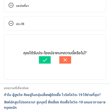
แหล่งที่มา
กรมควบคุมโรค กระทรวงสาธารณสุข
ประวัติ
https://ddc.moph.go.th/viralpneumonia/intro.php. 
Accessed 03 April 2020.
เวอร์ชันปัจจุบัน
องค์การอนามัยโลก (World Health Organization ; 
11/05/2020
WHO)
เขียนโดย 
จินดารัตน์ สิริวิจักษณ์
คุณได้รับประโยชน์จากบทความนี้หรือไม่?
ตรวจสอบความถูกต้องของข้อมูลโดย
ทีม Hello คุณหมอ
https://www.who.int/ . Accessed 03 April 2020.
อัปเดตโดย: 
Sukollaban Khamfan
เครือข่ายสุขภาพระดับโลก ศูนย์ข้อมูลการระบาดเชื้อไวรัส
โคโรนา (The Global Health Network – Coronavirus 
Outbreak Knowledge Hub)
บทความที่เกี่ยวข้อง
ทำไม ผู้สูงวัย ถึงอยู่ในกลุ่มเสี่ยงผู้ติดเชื้อ ไวรัสโควิด-19 ได้ง่ายที่สุด?
https://globalhealthtrainingcentre.tghn.org/. 
สิงห์นักสูบโปรดทราบ! สูบบุหรี่ ยิ่งเสี่ยง ติดเชื้อโควิด-19 แถมอาการอาจ
Accessed 03 April 2020.
ทรุดหนัก