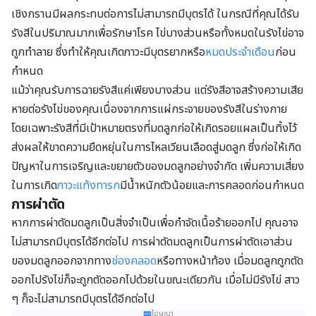
เชิงกรานมีผลกระทบต่อการไม่สามารถมีบุตรได้ ในกรณีที่คุณได้รับ
รังสีในปริมาณมากเพื่อรักษาโรค ไข่บางส่วนหรือทั้งหมดในรังไข่อาจ
ถูกทำลาย ซึ่งทำให้คุณเกิดภาวะมีบุตรยากหรือ
หมดประจำเดือน
ก่อน
กำหนด
แม้ว่าคุณรับการฉายรังสีแค่เพียงบางส่วน แต่รังสีอาจสร้างความเสีย
หายต่อรังไข่ของคุณเนื่องจากการแผ่กระจายของรังสีในร่างกาย
โดยเฉพาะรังสีที่มีเป้าหมายตรงที่มดลูกก่อให้เกิดรอยแผลเป็นทิ้งไว้
ส่งผลให้ขาดความยืดหยุ่นในการไหลเวียนเลือดสู่มดลูก ซึ่งก่อให้เกิด
ปัญหาในการเจริญและขยายตัวของมดลูกอย่างจำกัด เพิ่มความเสี่ยง
ในการเกิด
ภาวะแท้งทารก
มีน้ำหนักตัวน้อยและการคลอดก่อนกำหนด
การผ่าตัด
หากการผ่าตัดมดลูกเป็นสิ่งจำเป็นเพื่อกำจัดเนื้อร้ายออกไป คุณอาจ
ไม่สามารถมีบุตรได้อีกต่อไป การผ่าตัดมดลูกเป็นการผ่าตัดเอาส่วน
ของมดลูกออกจากทาง
ช่องคลอด
หรือทางหน้าท้อง เมื่อมดลูกถูกตัด
ออกไปรังไข่ก็จะถูกตัดออกไปด้วยในขณะเดียวกัน เมื่อไม่มีรังไข่ สาว
ๆ ก็จะไม่สามารถมีบุตรได้อีกต่อไป
โฆษณา