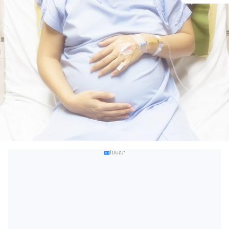
โฆษณา