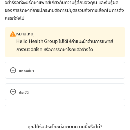
อย่ารีรอที่จะปรึกษาแพทย์เกี่ยวกับความรู้สึกของคุณ และรับรู้ผล
ของการรักษาที่อาจมีกระทบต่อการมีบุตรรวมถึงทางเลือกในการตั้ง
ครรภ์ต่อไป
หมายเหตุ
Hello Health Group ไม่ได้ให้คำแนะนำด้านการแพทย์
การวินิจฉัยโรค หรือการรักษาโรคแต่อย่างใด
แหล่งที่มา
Fertility Concerns and Preservation for Women. 
http://www.cancer.net/navigating-cancer-
ประวัติ
care/dating-sex-and-reproduction/fertility-
concerns-and-preservation-women. Accessed 
เวอร์ชันปัจจุบัน
December 25, 2016
14/02/2024
Fertility and cervical cancer. 
เขียนโดย 
ทีม Hello คุณหมอ
คุณได้รับประโยชน์จากบทความนี้หรือไม่?