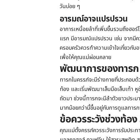
วันบ่อย ๆ
อารมณ์อาจแปรปรวน
อาการเหนื่อยล้าที่
เพิ่มขึ้นรวมถึงฮอร
แรก มีอารมณ์แปรปรวน เช่น จากมีความ
ครอบครัวควรทำความเข้าใจเกี่ยวกับ
เพื่อให้คุณแม่ผ่อนคลาย
พัฒนาการของทารก 
ทารกในครรภ์จะมีร่างกายที่ประกอบด้วยแ
ท้อง และเริ่มพัฒนาเล็บมือเล็บเท้า ห
ถัดมา ช่วงนี้ทารกจะมีลำตัวยาวประมา
มากน้อยกว่านี้ขึ้นอยู่กับการดูแลทา
ข้อควรระวังช่วงท้อง
คุณแม่ตั้งครรภ์ควรระวังการรับประทาน
แอลกอฮอล์ คาเฟอีน ใช้สารเสพติด สูบ