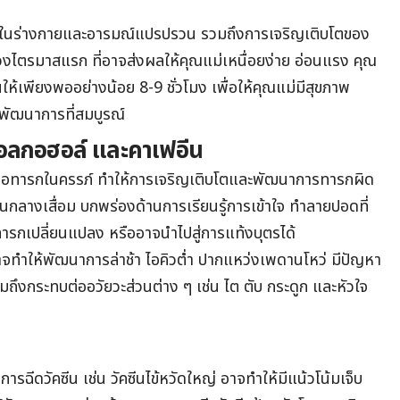
มนในร่างกายและอารมณ์แปรปรวน รวมถึงการเจริญเติบโตของ
งไตรมาสแรก ที่อาจส่งผลให้คุณแม่เหนื่อยง่าย อ่อนแรง คุณ
เพียงพออย่างน้อย 8-9 ชั่วโมง เพื่อให้คุณแม่มีสุขภาพ
มีพัฒนาการที่สมบูรณ์
ื่มแอลกอฮอล์ และคาเฟอีน
ทบต่อทารกในครรภ์ ทำให้การเจริญเติบโตและพัฒนาการทารกผิด
่วนกลางเสื่อม บกพร่องด้านการเรียนรู้การเข้าใจ ทำลายปอดที่
ารกเปลี่ยนแปลง หรืออาจนำไปสู่การแท้งบุตรได้
ทำให้พัฒนาการล่าช้า ไอคิวต่ำ ปากแหว่งเพดานโหว่ มีปัญหา
มถึงกระทบต่ออวัยวะส่วนต่าง ๆ เช่น ไต ตับ กระดูก และหัวใจ
บการฉีดวัคซีน เช่น วัคซีนไข้หวัดใหญ่ อาจทำให้มีแน้วโน้มเจ็บ