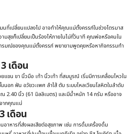
์โมนที่เปลี่ยนแปลงไป อาจทำให้คุณแม่ตั้งครรภ์ในช่วงไตรมาส
สุขก็เปลี่ยนเป็นร้องไห้ภายในไม่กี่วินาที คุณพ่อหรือคนใน
อารมณ์ของคุณแม่ตั้งครรภ์ พยายามพูดคุยหรือหากิจกรรมทำ
3 เดือน
ขน ขา นิ้วมือ เท้า นิ้วเท้า ที่สมบูรณ์ เริ่มมีการเคลื่อนไหวใน
ูชั้นนอก ฟัน อวัยวะเพศ ลำไส้ ตับ ระบบไหลเวียนโลหิตในลำดับ
ณ 2.40 นิ้ว (61 มิลลิเมตร) และมีน้ำหนัก 14 กรัม หรืออาจ
รกจากคุณแม่
 3 เดือน
อาหารที่ส่งผลเสียต่อสุขภาพ เช่น การดื่มเครื่องดื่ม
บุหรี่
อาหารที่ปนเปื้อนเชื้อแบคทีเรีย อย่าง ชีส โยเกิร์ต เนื้อ