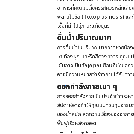
อาหารที่คุณแม่ตั้งครรภ์ควรหลีกเลี่ย
พลาสโมซิส (Toxoplasmosis) และโร
เชื้อที่นำไปสู่ภาวะแท้งบุตร
ดื่มน้ำปริมาณมาก
การดื่มน้ำในปริมาณมากอาจ
ช่วยป้อง
ไต ท้องผูก และริดสีดวงทวาร คุณแม่
เข้มอาจเป็นสัญญาณเตือนที่บ่งบอกว่า
อาจมีความหมายว่าร่างกายได้รับความ
ออกกำลังกายเบา ๆ
การออกกำลังกาย
เป็นประจำช่วงระหว
สัปดาห์
อาจทำให้คุณแม่ควบคุมอารมณ์จ
ของน้ำหนัก ลดความเสี่ยงของอาการ
ฟื้นฟูเร็วหลังคลอด