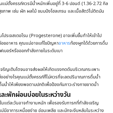
ม่ตั้งครรภ์ควรมีน้ำหนักเพิ่มอยู่ที่ 3-6 ปอนด์ (1.36-2.72 กิล
ขภาพ เช่น ผัก ผลไม้ ขนมปังโฮลเกรน และเนื้อสัตว์ไม่ติดมัน
มน
โปรเจสเตอโรน (Progesterone) อาจเพิ่มขึ้นทำให้เข้าไป
ย่อยอาหาร คุณแม่อาจแก้ไขปัญหา
อาหาร
ท้องผูกได้ด้วยการดื่ม
ไฟเบอร์หรือออกกำลังกายในระดับเบา
มเจริญเติบโตจนอาจส่งผลให้เกิดแรงกดดันบริเวณกระเพาะ
ถึงอย่างไรคุณแม่ตั้งครรภ์ก็ไม่ควรที่จะลดปริมาณการดื่มน้ำ
ื่มน้ำให้เพียงพอตามปกติเพื่อป้องกันภาวะร่างกายขาดน้ำ
าย และพักผ่อนบ่อยในระหว่างวัน
ในแต่ละวันอาจทำงานหนัก เพื่อรองรับทารกที่กำลังเจริญ
แม่มีอาการเหนื่อยง่าย อ่อนเพลีย และมักจะงีบหลับในระหว่าง