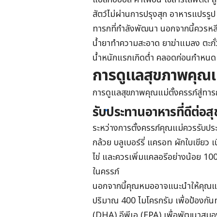
สัตว์ไม่ผ่านการปรุงสุก อาหารแป
ทารกที่กำลังพัฒนา นอกจากนี้ควรหลี
น้ำยาทำความสะอาด ยาฆ่าแมลง ตะกั่
น้ำหนักแรกเกิดต่ำ คลอดก่อนกำหนด 
การดูแลสุขภาพคุณแม
การดูแลสุขภาพคุณแม่ตั้งครรภ์สู่ทารก
รับประทานอาหารที่ดีต่อส
ระหว่างการตั้งครรภ์คุณแม่ควรรับประ
กล้วย บลูเบอร์รี่ แครอท ผักใบเขียว เน
ไข่ และควรเพิ่มแคลอรีอย่างน้อย 100
ในครรภ์
นอกจากนี้คุณหมออาจแนะนำให้คุณแม่
ปริมาณ
400 ไมโครกรัม
เพื่อป้องกัน
(DHA) อีพีเอ (EPA) เพื่อพัฒนาสม