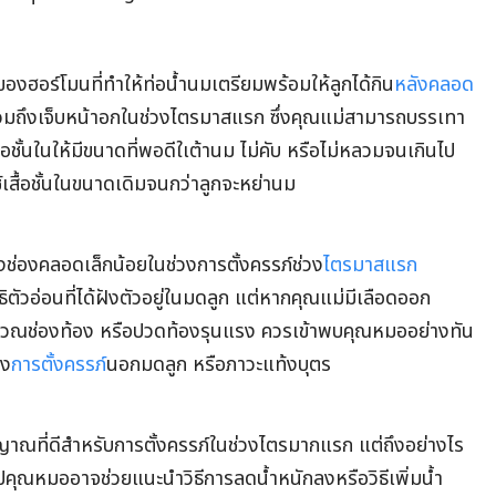
องฮอร์โมนที่ทำให้ท่อน้ำนมเตรียมพร้อมให้ลูกได้กิน
หลังคลอด
วมถึงเจ็บหน้าอกในช่วงไตรมาสแรก ซึ่งคุณแม่สามารถบรรเทา
้อชั้นในให้มีขนาดที่พอดีใเต้านม ไม่คับ หรือไม่หลวมจนเกินไป
้เสื้อชั้นในขนาดเดิมจนกว่าลูกจะหย่านม
ด
ช่องคลอดเล็กน้อยในช่วงการตั้งครรภ์ช่วง
ไตรมาสแรก
วอ่อนที่ได้ฝังตัวอยู่ในมดลูก แต่หากคุณแม่มีเลือดออก
เวณช่องท้อง หรือปวดท้องรุนแรง ควรเข้าพบคุณหมออย่างทัน
ึง
การตั้งครรภ์
นอกมดลูก หรือภาวะแท้งบุตร
สัญญาณที่ดีสำหรับการตั้งครรภ์ในช่วงไตรมากแรก แต่ถึงอย่างไร
ปคุณหมออาจช่วยแนะนำวิธีการลดน้ำหนักลงหรือวิธีเพิ่มน้ำ