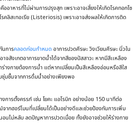
งคือ
อาหารที่ไม่ผ่านการปรุงสุก เพราะอาจเสี่ยงให้เกิด
โรคทอกโซ
คลิสเทอเรีย (Listeriosis) เพราะอาจส่งผลให้เกิดการติด
กันการ
คลอดก่อนกำหนด
อาการปวดศีรษะ วิงเวียนศีรษะ นิ่วใน
อาจสังเกตอาการขาดน้ำได้จากสีของปัสสาวะ หากมีสีเเหลือง
ร่างกายต้องการน้ำ แต่หากเปลี่ยนเป็นสีเหลืองอ่อนหรือสีใส
ชุ่มชื้นจากการดื่มน้ำอย่างเพียงพอ
่างการตั้งครรภ์
เช่น โยคะ แอโรบิก อย่างน้อย 150 นาทีต่อ
ากฮอร์โมนที่เปลี่ยนได้เป็นอย่างดีและช่วยป้องกันการเพิ่ม
นอนไม่หลับ
ลดปัญหาการปวดเมื่อย ทั้งยังอาจช่วยให้ร่างกาย