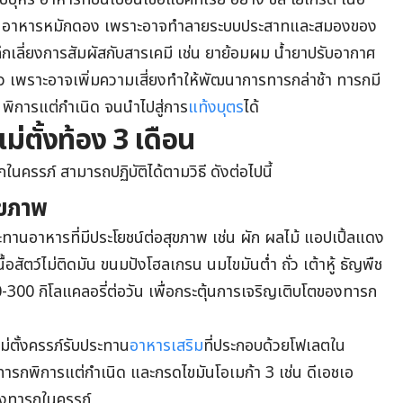
รรูป อาหารหมักดอง เพราะอาจทำลายระบบประสาทและสมองของ
กเลี่ยงการสัมผัสกับสารเคมี เช่น ยาย้อมผม น้ำยาปรับอากาศ
ว เพราะอาจเพิ่มความเสี่ยงทำให้พัฒนาการทารกล่าช้า ทารกมี
พิการแต่กำเนิด จนนำไปสู่การ
แท้งบุตร
ได้
่ตั้งท้อง 3 เดือน
ในครรภ์ สามารถปฏิบัติได้ตามวิธี ดังต่อไปนี้
ุขภาพ
ทานอาหารที่มีประโยชน์ต่อสุขภาพ เช่น ผัก ผลไม้ แอปเปิ้ลแดง
ื้อสัตว์ไม่ติดมัน ขนมปังโฮลเกรน นมไขมันต่ำ ถั่ว เต้าหู้ ธัญพืช
-300 กิโลแคลอรี่ต่อวัน เพื่อกระตุ้นการเจริญเติบโตของทารก
ตั้งครรภ์รับประทาน
อาหารเสริม
ที่ประกอบด้วยโฟเลตใน
ทารกพิการแต่กำเนิด และกรดไขมันโอเมก้า 3 เช่น ดีเอชเอ
องทารกในครรภ์