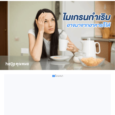
โฆษณา