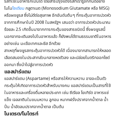
รสที่ใช้ในอาหารก็เป็นได้ โดยสารปรุงแต่งรสที่เรารู้จักกันดีอย่าง
โมโน
โซเดียม
กลูตาเมต (Monosodium Glutamate หรือ MSG)
หรือผงชูรส ซึ่งไม่ดีต่อสุขภาพ อีกอันดับต้นๆ ที่กระตุ้นอาการปวดหัว
จากการศึกษาในปี 2008 ในสหรัฐฯ เสนอว่า อาการปวดหัวประมาณ
ร้อยละ 2.5 เกิดขึ้นมาจากการกระตุ้นของสารชนิดนี้ ซึ่งผงชูรสนี้
นอกจากจะเติมลงไปในอาหารแล้ว ก็ยังพบได้ตามธรรมชาติในอาหาร
อย่างเช่น มะเขือเทศและชีส อีกด้วย
สาเหตุที่ผงชูรสกระตุ้นอาการปวดหัวได้ เนื่องมาจากสามารถให้หลอด
เลือดสมองในประสาทส่วนกลางหดตัวลง และปล่อยไนตริกออกไซด์
ออกมา ซึ่งนำไปสู่อาการปวดหัว
แอสปาร์แตม
แอสปาร์แตม (Aspartame) หรือสารให้ความหวาน อาจจะเป็นตัว
กระตุ้นให้เกิดอาการปวดหัวสำหรับบางคน แอสปาร์แตมเป็นสารที่ใช้
ในอาหารและเครื่องดื่มหลายประเภท เช่น ซีเรียล โยเกิร์ต อาหารแช่
แข็ง เจลลาตินในขนมหวาน ลูกอม หมากฝรั่งปราศจากน้ำตาล น้ำ
ปั่น น้ำอัดลมปราศจากน้ำตาล เป็นต้น
ไนเตรต/ไนไตรท์