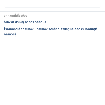
Food Triggers for Migraines
https://www.webmd.com/migraines-
บทความที่เกี่ยวข้อง
headaches/migraine-smart-17/migraine-trigger-
อัมพาต สาเหตุ อาการ วิธีรักษา
foods
โรคหลอดเลือดสมองชนิดสมองขาดเลือด สาเหตุและอาการบอกเหตุที่
คุณควรรู้
Accessed: 8 October 2018
กำลังโหลด...