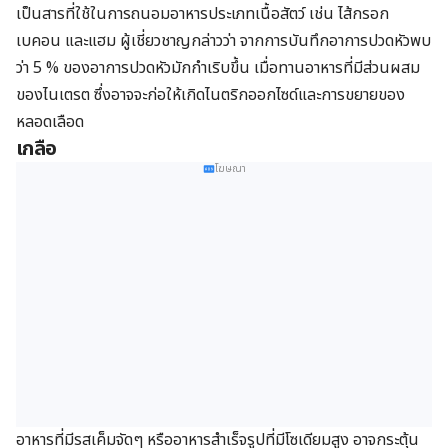
เป็นสารที่ใช้ในการถนอมอาหารประเภทเนื้อสัตว์ เช่น ไส้กรอก
เบคอน และแฮม ผู้เชี่ยวชาญกล่าวว่า จากการบันทึกอาการปวดหัวพบ
ว่า 5 % ของอาการปวดหัวมักกำเริบขึ้น เมื่อทานอาหารที่มีส่วนผสม
ของไนเตรต ซึ่งอาจจะก่อให้เกิดไนตริกออกไซด์และการขยายของ
หลอดเลือด
เกลือ
โฆษณา
อาหารที่มีรสเค็มจัดๆ หรืออาหารสำเร็จรูปที่มีโซเดียมสูง อาจกระตุ้น