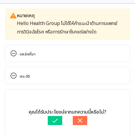
หมายเหตุ
Hello Health Group ไม่ได้ให้คำแนะนำด้านการแพทย์
การวินิจฉัยโรค หรือการรักษาโรคแต่อย่างใด
แหล่งที่มา
Food as trigger and aggravating factor of migraine
ประวัติ
https://link.springer.com/article/10.1007%2Fs10072
-012-1046-5 Accessed: 8 October 2018
เวอร์ชันปัจจุบัน
Foods that trigger migrain
11/05/2020
เขียนโดย 
นาดิยา ยะสีงอ
คุณได้รับประโยชน์จากบทความนี้หรือไม่?
https://migraine.com/migraine-triggers/food-and-
ตรวจสอบความถูกต้องของข้อมูลโดย
ทีม Hello คุณหมอ
drinks/ Accessed: 8 October 2018
อัปเดตโดย: 
Sukollaban Khamfan