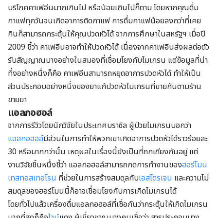
บริโภคคาเฟอีนมากเกินไป หรือน้อยเกินไปก็ตาม โดยหากคุณดื่ม
กาแฟทุกวันจนเกิดอาการติดกาแฟ การดื่มกาแฟน้อยลงกว่าที่เคย
กินก็สามารถกระตุ้นให้คุณปวดหัวได้ จากการศึกษาในสหรัฐฯ เมื่อปี
2009 ชี้ว่า คาเฟอีนอาจทำให้ปวดหัวได้ เนื่องจากคาเฟอีนส่งผลต่อตัว
รับสัญญาณบางอย่างในสมองที่เชื่อมโยงกับไมเกรน แต่ข้อมูลที่น่า
ทึ่งอย่างหนึ่งก็คือ คาเฟอีนสามารถหยุดอาการปวดหัวได้ ทำให้เป็น
ส่วนประกอบอย่างหนึ่งของยาแก้ปวดหัวไมเกรนที่ขายกันตามร้าน
ขายยา
แอลกอฮอล์
จากการรีวิวโดยนักวิจัยในประเทศบราซิล ผู้ป่วยไมเกรนบอกว่า
แอลกอฮอล์
มีส่วนในการทำให้พวกเขาเกิดอาการปวดหัวได้ราวร้อยละ
30 หรือมากกว่านั้น เหตุผลในเรื่องนี้ยังเป็นที่ถกเถียงกันอยู่ แต่
งานวิจัยชิ้นหนึ่งชี้ว่า แอลกอฮอล์สามารถกดการทำงานของ
ฮอร์โมน
เทสทอสเทอโรน
ที่ช่วยในการสร้างสมดุลกับ
เอสโตรเจน
และความไม่
สมดุลของฮอร์โมนนี้ก็อาจเชื่อมโยงกับการเกิดไมเกรนได้
โดยทั่วไปแล้วเครื่องดื่มแอลกอฮอล์ที่เชื่อกันว่ากระตุ้นให้เกิดไมเกรน
มากที่สุดก็คือ
ไวน์
แดง ผู้เชี่ยวชาญบางคนเชื่อว่า สารประกอบบาง