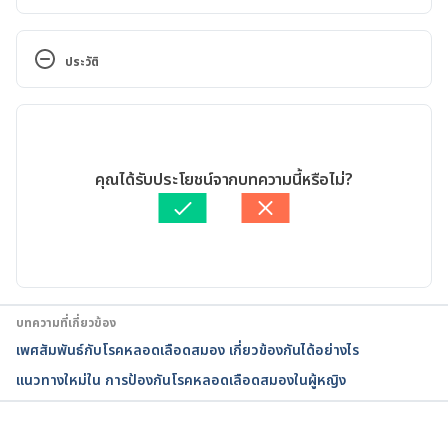
Recovering after stroke. 
https://medlineplus.gov/ency/article/007419.htm. 
ประวัติ
Accessed May 7, 2017.
เวอร์ชันปัจจุบัน
Stroke rehabilitation: What to expect as you 
recover. http://www.mayoclinic.org/diseases-
11/05/2020
conditions/stroke/in-depth/stroke-
เขียนโดย 
ฤทธิศักดิ์ วงศ์วุฒิพงษ์
คุณได้รับประโยชน์จากบทความนี้หรือไม่?
rehabilitation/art-20045172. Accessed May 7, 2017.
ตรวจสอบความถูกต้องของข้อมูลโดย
ทีม Hello คุณหมอ
อัปเดตโดย: 
Nattavara Pasathan
Recovering From Stroke. 
https://www.cdc.gov/stroke/recovery.htm. Accessed 
May 7, 2017.
บทความที่เกี่ยวข้อง
Stroke – recovery. 
เพศสัมพันธ์กับโรคหลอดเลือดสมอง เกี่ยวข้องกันได้อย่างไร
http://www.nhs.uk/Conditions/Stroke/Pages/recov
แนวทางใหม่ใน การป้องกันโรคหลอดเลือดสมองในผู้หญิง
ery.aspx. Accessed May 7, 2017.