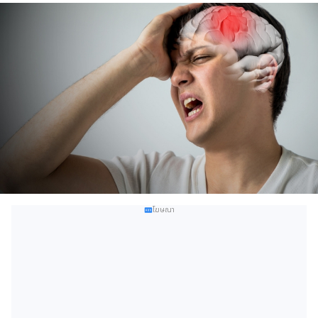
โฆษณา