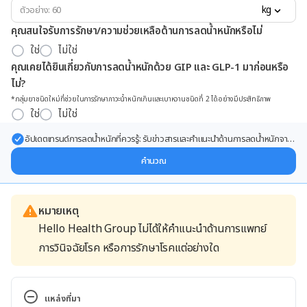
kg
คุณสนใจรับการรักษา/ความช่วยเหลือด้านการลดน้ำหนักหรือไม่
ใช่
ไม่ใช่
คุณเคยได้ยินเกี่ยวกับการลดน้ำหนักด้วย GIP และ GLP-1 มาก่อนหรือ
ไม่?
*กลุ่มยาชนิดใหม่ที่ช่วยในการรักษาภาวะน้ำหนักเกินและเบาหวานชนิดที่ 2 ได้อย่างมีประสิทธิภาพ
ใช่
ไม่ใช่
อัปเดตเทรนด์การลดน้ำหนักที่ควรรู้: รับข่าวสารและคำแนะนำด้านการลดน้ำหนักจาก
ผู้เชี่ยวชาญ ส่งตรงถึงอีเมลของคุณ
คำนวณ
หมายเหตุ
Hello Health Group ไม่ได้ให้คำแนะนำด้านการแพทย์
การวินิจฉัยโรค หรือการรักษาโรคแต่อย่างใด
แหล่งที่มา