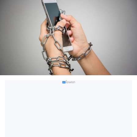
โฆษณา