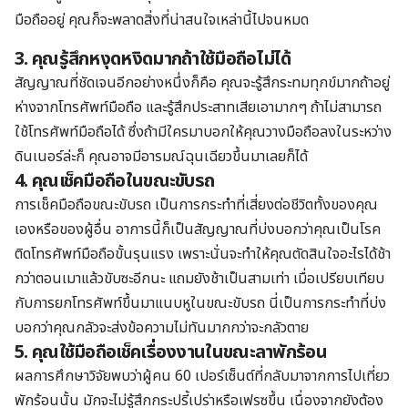
มือถืออยู่ คุณก็จะพลาดสิ่งที่น่าสนใจเหล่านี้ไปจนหมด
3. คุณรู้สึกหงุดหงิดมากถ้าใช้มือถือไม่ได้
สัญญาณที่ชัดเจนอีกอย่างหนึ่งก็คือ คุณจะรู้สึกระทมทุกข์มากถ้าอยู่
ห่างจากโทรศัพท์มือถือ และรู้สึกประสาทเสียเอามากๆ ถ้าไม่สามารถ
ใช้โทรศัพท์มือถือได้ ซึ่งถ้ามีใครมาบอกให้คุณวางมือถือลงในระหว่าง
ดินเนอร์ล่ะก็ คุณอาจมีอารมณ์ฉุนเฉียวขึ้นมาเลยก็ได้
4. คุณเช็คมือถือในขณะขับรถ
การเช็คมือถือขณะขับรถ เป็นการกระทำที่เสี่ยงต่อชีวิตทั้งของคุณ
เองหรือของผู้อื่น อาการนี้ก็เป็นสัญญาณที่บ่งบอกว่าคุณเป็นโรค
ติดโทรศัพท์มือถือขั้นรุนแรง เพราะนั่นจะทำให้คุณตัดสินใจอะไรได้ช้า
กว่าตอนเมาแล้วขับซะอีกนะ แถมยังช้าเป็นสามเท่า เมื่อเปรียบเทียบ
กับการยกโทรศัพท์ขึ้นมาแนบหูในขณะขับรถ นี่เป็นการกระทำที่บ่ง
บอกว่าคุณกลัวจะส่งข้อความไม่ทันมากกว่าจะกลัวตาย
5. คุณใช้มือถือเช็คเรื่องงานในขณะลาพักร้อน
ผลการศึกษาวิจัยพบว่าผู้คน
60
เปอร์เซ็นต์ที่กลับมาจากการไปเที่ยว
พักร้อนนั้น มักจะไม่รู้สึกกระปรี้เปร่าหรือเฟรซขึ้น เนื่องจากยังต้อง