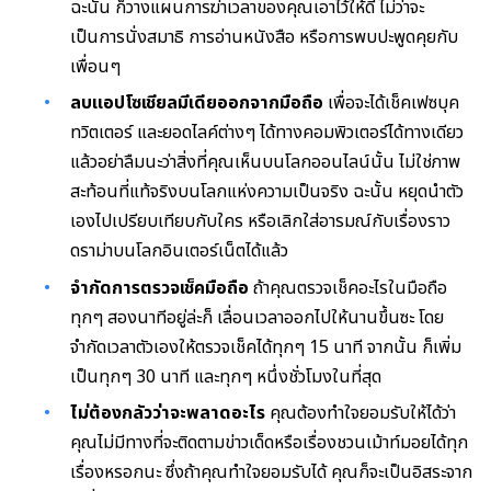
ฉะนั้น ก็วางแผนการฆ่าเวลาของคุณเอาไว้ให้ดี ไม่ว่าจะ
เป็นการนั่งสมาธิ การอ่านหนังสือ หรือการพบปะพูดคุยกับ
เพื่อนๆ
ลบแอปโซเชียลมีเดียออกจากมือถือ
เพื่อจะได้เช็คเฟซบุค
ทวิตเตอร์ และยอดไลค์ต่างๆ ได้ทางคอมพิวเตอร์ได้ทางเดียว
แล้วอย่าลืมนะว่าสิ่งที่คุณเห็นบนโลกออนไลน์นั้น ไม่ใช่ภาพ
สะท้อนที่แท้จริงบนโลกแห่งความเป็นจริง ฉะนั้น หยุดนำตัว
เองไปเปรียบเทียบกับใคร หรือเลิกใส่อารมณ์กับเรื่องราว
ดราม่าบนโลกอินเตอร์เน็ตได้แล้ว
จำกัดการตรวจเช็คมือถือ
ถ้าคุณตรวจเช็คอะไรในมือถือ
ทุกๆ สองนาทีอยู่ล่ะก็ เลื่อนเวลาออกไปให้นานขึ้นซะ โดย
จำกัดเวลาตัวเองให้ตรวจเช็คได้ทุกๆ
15
นาที จากนั้น ก็เพิ่ม
เป็นทุกๆ
30
นาที และทุกๆ หนึ่งชั่วโมงในที่สุด
ไม่ต้องกลัวว่าจะพลาดอะไร
คุณต้องทำใจยอมรับให้ได้ว่า
คุณไม่มีทางที่จะติดตามข่าวเด็ดหรือเรื่องชวนเม้าท์มอยได้ทุก
เรื่องหรอกนะ ซึ่งถ้าคุณทำใจยอมรับได้ คุณก็จะเป็นอิสระจาก