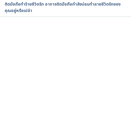
ติดมือถือทำร้ายชีวิตรัก อาการติดมือถือกำลังบ่อนทำลายชีวิตรักของ
Are You Addicted to Your Smartphone?
คุณอยู่หรือเปล่า
https://www.webmd.com/balance/news/20170519/
are-you-addicted-to-your-smartphone
กำลังโหลด...
Accessed 9 September 2019