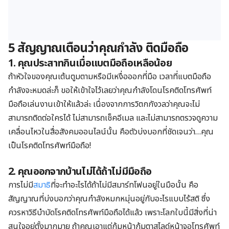
5 สัญญาณเตือนว่าคุณกำลัง ติดมือถือ
1. คุณประสาทกินเมื่อแบตมือถือเหลือน้อย
ถ้าหัวใจของคุณเต้นตูมตามหรือมีเหงื่อออกที่มือ เวลาที่แบตมือถือ
กำลังจะหมดล่ะก็ ขอให้เข้าใจไว้เลยว่าคุณกำลังโดนโรคติดโทรศัพท์
มือถือเล่นงานเข้าให้แล้วล่ะ เนื่องจากการวิตกกังวลว่าคุณจะไม่
สามารถติดต่อใครได้ ไม่สามารถเช็คอีเมล และไม่สามารถตรวจดูความ
เคลื่อนไหวในสื่อสังคมออนไลน์นั้น คือตัวบ่งบอกที่ชัดเจนว่า
…
คุณ
เป็นโรคติดโทรศัพท์มือถือ
!
2. คุณออกจากบ้านไม่ได้ถ้าไม่มีมือถือ
การไม่มี
สมาธิ
ที่จะทำอะไรได้ถ้าไม่มีสมาร์ทโฟนอยู่ในมือนั้น คือ
สัญญาณที่บ่งบอกว่าคุณกำลังหมกหมุ่นอยู่กับอะไรแบบไร้สติ ซึ่ง
ควรหาวิธีบำบัดโรคติดโทรศัพท์มือถือได้แล้ว เพราะโลกใบนี้มีสิ่งที่น่า
สนใจอยู่ตั้งมากมาย ถ้าคุณเอาแต่ก้มหน้าก้มตาสไลด์หน้าจอโทรศัพท์