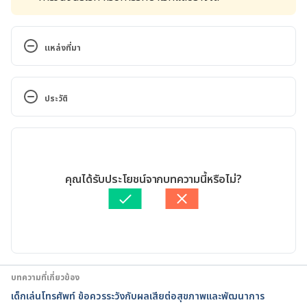
แหล่งที่มา
7 Scary Things You Never Knew About Cell 
Phone Addiction
ประวัติ
https://www.health.com/anxiety/cell-phone-
เวอร์ชันปัจจุบัน
addictio
11/05/2020
Accessed on September 5, 2018
เขียนโดย 
ออมสิน แสนล้อม
คุณได้รับประโยชน์จากบทความนี้หรือไม่?
ตรวจสอบความถูกต้องของข้อมูลโดย
ทีม Hello คุณหมอ
Smartphone Addiction
อัปเดตโดย: 
Nattrakamol Chotevichean
https://www.helpguide.org/articles/addictions/sma
rtphone-addiction.htm
บทความที่เกี่ยวข้อง
Accessed on September 5, 2018
เด็กเล่นโทรศัพท์ ข้อควรระวังกับผลเสียต่อสุขภาพและพัฒนาการ