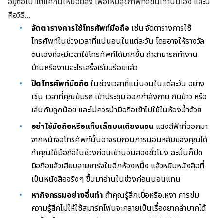
อยู่ต่อไป แต่แค่กินให้น้อยลง เพื่อให้มีสุขภาพที่ดีขึ้นเท่านั้นเอง และนี่
คือวิธี…
จัดตารางการใช้โทรศัพท์มือถือ
เช่น จัดตารางการใช้
โทรศัพท์ในช่วงเวลาที่แน่นอนในแต่ละวัน โดยอาจให้รางวัล
ตนเองที่จะมีเวลาใช้โทรศัพท์ได้มากขึ้น ถ้าสามารถทำงาน
บ้านหรืองานอะไรเสร็จเรียบร้อยแล้ว
ปิดโทรศัพท์มือถือ
ในช่วงเวลาที่แน่นอนในแต่ละวัน อย่าง
เช่น เวลาที่คุณขับรถ เข้าประชุม ออกกำลังกาย กินข้าว หรือ
เล่นกับลูกน้อย และไม่ควรนำมือถือเข้าไปใช้ในห้องน้ำด้วย
อย่าใช้มือถือหรือแท็บเล็ตบนเตียงนอน
แสงสีฟ้าที่ออกมา
จากหน้าจอโทรศัพท์นั้นอาจรบกวนการนอนหลับของคุณได้
ถ้าคุณใช้มือถือในช่วงก่อนเข้านอนสองชั่วโมง ฉะนั้นก็ปิด
มือถือแล้วเสียบสายชาร์จในอีกห้องหนึ่ง แล้วหยิบหนังสือที่
เป็นหนังสือจริงๆ ขึ้นมาอ่านในช่วงก่อนนอนแทน
หากิจกรรมอย่างอื่นทำ
ถ้าคุณรู้สึกเบื่อหรือเหงา การข่ม
ความรู้สึกไม่ให้ใช้สมาร์ทโฟนจะกลายเป็นเรื่องยากลำบากได้