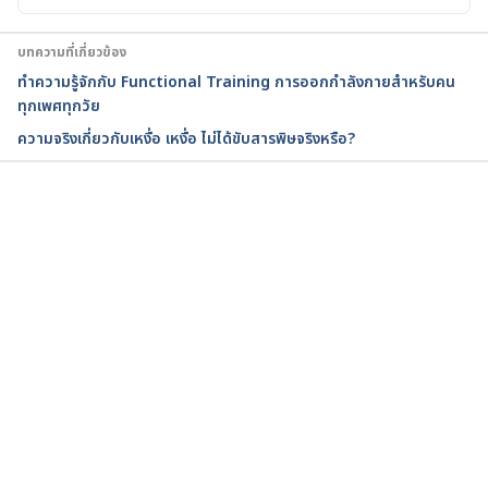
better-workout#1
บทความที่เกี่ยวข้อง
Sweating (Normal Amounts): Causes, Adjustments, 
ทำความรู้จักกับ Functional Training การออกกำลังกายสำหรับคน
and Complications 
ทุกเพศทุกวัย
https://www.healthline.com/health/sweating
ความจริงเกี่ยวกับเหงื่อ เหงื่อ ไม่ได้ขับสารพิษจริงหรือ?
กำลังโหลด...