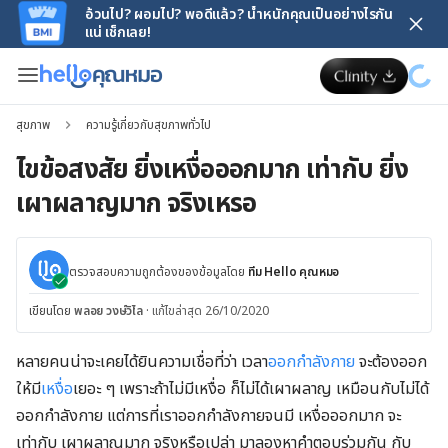
อ้วนไป? ผอมไป? พอดีแล้ว? น้ำหนักคุณเป็นอย่างไรกัน
แน่ เช็กเลย!
สุขภาพ
ความรู้เกี่ยวกับสุขภาพทั่วไป
ไขข้อสงสัย ยิ่งเหงื่อออกมาก เท่ากับ ยิ่ง
เผาผลาญมาก จริงเหรอ
ตรวจสอบความถูกต้องของข้อมูลโดย
ทีม Hello คุณหมอ
เขียนโดย
พลอย วงษ์วิไล
·
แก้ไขล่าสุด 26/10/2020
หลายคนน่าจะเคยได้ยินความเชื่อที่ว่า เวลา
ออกกำลังกาย
จะต้องออก
ให้มี
เหงื่อ
เยอะ ๆ เพราะถ้าไม่มีเหงื่อ ก็ไม่ได้เผาผลาญ เหมือนกับไม่ได้
ออกกำลังกาย แต่การที่เราออกกำลังกายจนมี เหงื่อออกมาก จะ
เท่ากับ เผาผลาญมาก จริงหรือเปล่า มาลองหาคำตอบร่วมกัน กับ