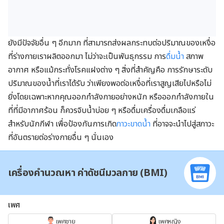
ยังมีปัจจัยอื่น ๆ อีกมาก ที่สามารถส่งผลกระทบต่อปริมาณของเหงื่อ
ที่ร่างกายเราผลิตออกมา ไม่ว่าจะเป็นพันธุกรรม การ
ดื่มน้ำ
สภาพ
อากาศ หรือแม้กระทั่งโรคแฝงต่าง ๆ สิ่งที่สำคัญคือ การรักษาระดับ
ปริมาณของน้ำที่เราได้รับ ว่าเพียงพอต่อเหงื่อที่เราสูญเสียไปหรือไม่
ยิ่งโดยเฉพาะหากคุณออกกำลังกายอย่างหนัก หรือออกกำลังกายใน
ที่ที่มีอากาศร้อน ก็ควรจิบน้ำบ่อย ๆ หรือดื่มเครื่องดื่มเกลือแร่
สำหรับนักกีฬา เพื่อป้องกันการเกิด
ภาวะขาดน้ำ
ที่อาจจะนำไปสู่สภาวะ
ที่อันตรายต่อร่างกายอื่น ๆ นั่นเอง
เครื่องคำนวณหา ค่าดัชนีมวลกาย (BMI)
เพศ
เพศชาย
เพศหญิง