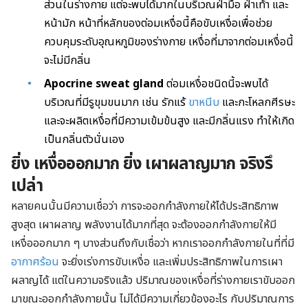
ส่วนในร่างกาย แต่จะพบได้มากในบริเวณฝ่ามือ ฝ่าเท้า และ
หน้ามัก หน้าที่หลักของต่อมเหงื่อนี้คือขับเหงื่อเพื่อช่วย
ควบคุมระดับอุณหภูมิของร่างกาย เหงื่อที่มาจากต่อมเหงื่อนี้
จะไม่มีกลิ่น
Apocrine sweat gland
ต่อมเหงื่อชนิดนี้จะพบได้
บริเวณที่มีรูขุมขนมาก เช่น รักแร้
ขาหนีบ
และกะโหลกศีรษะ
และจะผลิตเหงื่อที่มีความเข้มข้นสูง และมีกลิ่นแรง ทำให้เกิด
เป็นกลิ่นตัวนั่นเอง
ยิ่ง เหงื่อออกมาก ยิ่ง เผาผลาญมาก จริงรึ
เปล่า
หลายคนนั้นมีความเชื่อว่า การจะออกกำลังกายให้ได้ประสิทธิภาพ
สูงสุด เผาผลาญ พลังงานได้มากที่สุด จะต้องออกกำลังกายให้มี
เหงื่อออกมาก ๆ บางส่วนถึงกับเชื่อว่า หากเราออกกำลังกายในที่ที่มี
อากาศร้อน
จะยิ่งเร่งการขับเหงื่อ และเพิ่มประสิทธิภาพในการเผา
ผลาญได้ แต่ในความจริงแล้ว ปริมาณของเหงื่อที่ร่างกายเราขับออก
มาขณะออกกำลังกายนั้น ไม่ได้มีความเกี่ยวข้องอะไร กับปริมาณการ