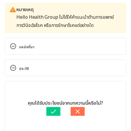
หมายเหตุ
Hello Health Group ไม่ได้ให้คำแนะนำด้านการแพทย์
การวินิจฉัยโรค หรือการรักษาโรคแต่อย่างใด
แหล่งที่มา
Sweating During a Workout: What to Know 
https://www.healthline.com/health/sweating-
ประวัติ
working-out#why-you-sweat
เวอร์ชันปัจจุบัน
Does Sweating Help You Burn More Calories? 
https://www.healthline.com/health/does-
26/10/2020
sweating-burn-calories
เขียนโดย 
พลอย วงษ์วิไล
คุณได้รับประโยชน์จากบทความนี้หรือไม่?
ตรวจสอบความถูกต้องของข้อมูลโดย
ทีม Hello คุณหมอ
Does More Sweat = a Better Workout? 
อัปเดตโดย: 
Nattrakamol Chotevichean
https://www.webmd.com/fitness-
exercise/features/does-more-sweat-equal-a-