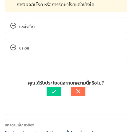
การวินิจฉัยโรค หรือการรักษาโรคแต่อย่างใด
แหล่งที่มา
14 Things No One Tells You About Aging. 
https://www.webmd.com/healthy-
ประวัติ
aging/ss/slideshow-aging-surprises. Accessed May 
22, 2020
เวอร์ชันปัจจุบัน
Ageing Feet. https://cop.org.uk/foot-
26/07/2021
health/common-foot-problems/ageing-feet/. 
เขียนโดย 
เนตรนภา ปะวะคัง
คุณได้รับประโยชน์จากบทความนี้หรือไม่?
Accessed May 22, 2020
ตรวจสอบความถูกต้องของข้อมูลโดย
สิฏฐิณิศา รัชตวโรทัย
อัปเดตโดย: 
สิฏฐิณิศา รัชตวโรทัย
Coping with changes to your feet as you age. 
https://www.newswise.com/articles/coping-with-
changes-to-your-feet-as-you-age. Accessed May 
22, 2020
บทความที่เกี่ยวข้อง