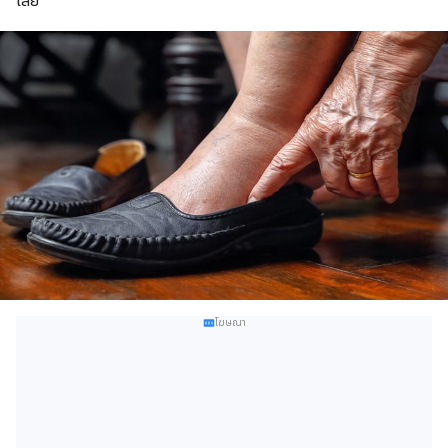
เลย
โฆษณา