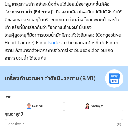
ปัญหาสุขภาพเท้า อย่างหนึ่งที่พบได้บ่อยเมื่ออายุมากขึ้นก็คือ
“อาการบวมน้ำ (Edema)’
เนื่องจากเลือดไหลเวียนได้ไม่ดี จึงทำให้
มีของเหลวสะสมอยู่ในบริเวณแขนขาส่วนล่าง โดยเฉพาะเท้าและข้อ
เท้า หรือที่มักเรียกกันว่า
“อาการเท้าบวม’
นั่นเอง
โดยผู้สูงอายุที่มีอาการบวมน้ำมักมีภาวะหัวใจล้มเหลว (Congestive
Heart Failure) โรคไต
โรคตับ
ร่วมด้วย และหากใครที่เป็นโรคเบา
หวาน ก็สามารถส่งผลกระทบต่อการไหลเวียนของเลือด จนเกิด
อาการบวมน้ำ ได้เช่นกัน
เครื่องคำนวณหา ค่าดัชนีมวลกาย (BMI)
เพศ
เพศชาย
เพศหญิง
คุณอายุกี่ปี
(ปี)