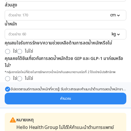
ส่วนสูง
cm
น้ำหนัก
kg
คุณสนใจรับการรักษา/ความช่วยเหลือด้านการลดน้ำหนักหรือไม่
ใช่
ไม่ใช่
คุณเคยได้ยินเกี่ยวกับการลดน้ำหนักด้วย GIP และ GLP-1 มาก่อนหรือ
ไม่?
*กลุ่มยาชนิดใหม่ที่ช่วยในการรักษาภาวะน้ำหนักเกินและเบาหวานชนิดที่ 2 ได้อย่างมีประสิทธิภาพ
ใช่
ไม่ใช่
อัปเดตเทรนด์การลดน้ำหนักที่ควรรู้: รับข่าวสารและคำแนะนำด้านการลดน้ำหนักจาก
ผู้เชี่ยวชาญ ส่งตรงถึงอีเมลของคุณ
คำนวณ
หมายเหตุ
Hello Health Group ไม่ได้ให้คำแนะนำด้านการแพทย์