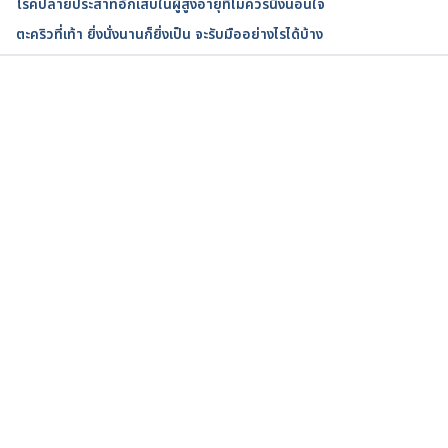
โรคปลายประสาทอักเสบในผู้สูงอายุที่ไม่ควรนิ่งนอนใจ
Do our feet change in middle age?. 
ตะคริวที่เท้า ยิ่งนั่งนานก็ยิ่งเป็น จะรับมืออย่างไรได้บ้าง
https://www.uchicagomedicine.org/forefront/ortho
paedics-articles/do-our-feet-change-in-middle-
age. Accessed July 26, 2020
กำลังโหลด...
What Can Go Wrong With Your Feet As You Age. 
https://www.webmd.com/healthy-
aging/ss/slideshow-foot-problems-as-you-age. 
Accessed July 26, 2020