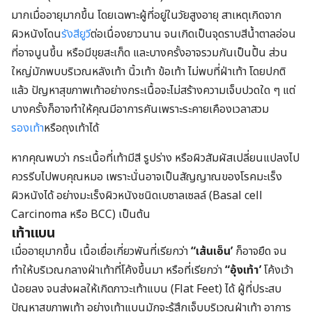
มากเมื่ออายุมากขึ้น โดยเฉพาะผู้ที่อยู่ในวัยสูงอายุ สาเหตุเกิดจาก
ผิวหนังโดน
รังสียูวี
ต่อเนื่องยาวนาน จนเกิดเป็นจุดราบสีน้ำตาลอ่อน
ที่อาจนูนขึ้น หรือมีขุยสะเก็ด และบางครั้งอาจรวมกันเป็นปื้น ส่วน
ใหญ่มักพบบริเวณหลังเท้า นิ้วเท้า ข้อเท้า ไม่พบที่ฝ่าเท้า โดยปกติ
แล้ว ปัญหาสุขภาพเท้าอย่างกระเนื้อจะไม่สร้างความเจ็บปวดใด ๆ แต่
บางครั้งก็อาจทำให้คุณมีอาการคันเพราะระคายเคืองเวลาสวม
รองเท้า
หรือถุงเท้าได้
หากคุณพบว่า กระเนื้อที่เท้ามีสี รูปร่าง หรือผิวสัมผัสเปลี่ยนแปลงไป
ควรรีบไปพบคุณหมอ เพราะนั่นอาจเป็นสัญญาณของโรคมะเร็ง
ผิวหนังได้ อย่างมะเร็งผิวหนังชนิดเบซาลเซลล์ (Basal cell
Carcinoma หรือ BCC) เป็นต้น
เท้าแบน
เมื่ออายุมากขึ้น เนื้อเยื่อเกี่ยวพันที่เรียกว่า
“เส้นเอ็น’
ก็อาจยืด จน
ทำให้บริเวณกลางฝ่าเท้าที่โค้งขึ้นมา หรือที่เรียกว่า
“อุ้งเท้า’
โค้งเว้า
น้อยลง จนส่งผลให้เกิดภาวะเท้าแบน (Flat Feet) ได้ ผู้ที่ประสบ
ปัญหาสุขภาพเท้า อย่างเท้าแบนมักจะรู้สึกเจ็บบริเวณฝ่าเท้า อาการ