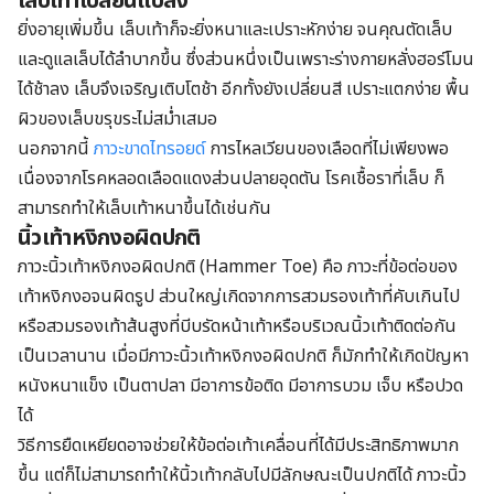
เล็บเท้าเปลี่ยนแปลง
ยิ่งอายุเพิ่มขึ้น เล็บเท้าก็จะยิ่งหนาและเปราะหักง่าย จนคุณตัดเล็บ
และดูแลเล็บได้ลำบากขึ้น ซึ่งส่วนหนึ่งเป็นเพราะร่างกายหลั่งฮอร์โมน
ได้ช้าลง เล็บจึงเจริญเติบโตช้า อีกทั้งยังเปลี่ยนสี เปราะแตกง่าย พื้น
ผิวของเล็บขรุขระไม่สม่ำเสมอ
นอกจากนี้
ภาวะขาดไทรอยด์
การไหลเวียนของเลือดที่ไม่เพียงพอ
เนื่องจากโรคหลอดเลือดแดงส่วนปลายอุดตัน โรคเชื้อราที่เล็บ ก็
สามารถทำให้เล็บเท้าหนาขึ้นได้เช่นกัน
นิ้วเท้าหงิกงอผิดปกติ
ภาวะนิ้วเท้าหงิกงอผิดปกติ (Hammer Toe) คือ ภาวะที่ข้อต่อของ
เท้าหงิกงอจนผิดรูป ส่วนใหญ่เกิดจากการสวมรองเท้าที่คับเกินไป
หรือสวมรองเท้าส้นสูงที่บีบรัดหน้าเท้าหรือบริเวณนิ้วเท้าติดต่อกัน
เป็นเวลานาน เมื่อมีภาวะนิ้วเท้าหงิกงอผิดปกติ ก็มักทำให้เกิดปัญหา
หนังหนาแข็ง เป็นตาปลา มีอาการข้อติด มีอาการบวม เจ็บ หรือปวด
ได้
วิธีการยืดเหยียดอาจช่วยให้ข้อต่อเท้าเคลื่อนที่ได้มีประสิทธิภาพมาก
ขึ้น แต่ก็ไม่สามารถทำให้นิ้วเท้ากลับไปมีลักษณะเป็นปกติได้ ภาวะนิ้ว