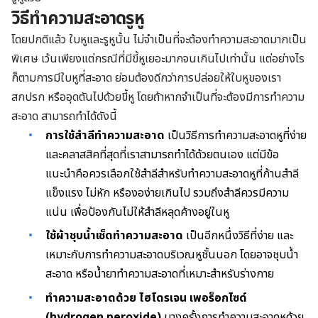
วิธีทำความสะอาดรูหู
โดยปกติแล้ว
ใบหูและรูหูนั้น ไม่จำเป็นที่จะต้องทำความสะอาดมากเป็น
พิเศษ เว้นเพียงแต่กรณีที่มีขี้หูเยอะมากจนเกินไปเท่านั้น
แต่อย่างไร
ก็ตามการมีใบหูที่สะอาด ย่อมต้องดีกว่าการปล่อยให้ใบหูของเรา
สกปรก
หรืออุดตันไปด้วยขี้หู โดยถ้าหากจำเป็นที่จะต้องมีการทำความ
สะอาด
สามารถทำได้ดังนี้
การใช้สำลีทำความสะอาด
เป็นวิธีการทำความสะอาดหูที่ง่าย
และคลาสสิคที่สุดที่เราสามารถทำได้ด้วยตนเอง แต่มีข้อ
แนะนำคือควรเลือกใช้สำลีสำหรับทำความสะอาดหูที่ก้านสำลี
แข็งแรง ไม่หัก หรืององ่ายเกินไป รวมถึงสำลีควรมีความ
แน่น เพื่อป้องกันไม่ให้สำลีหลุดค้างอยู่ในหู
ใช้ผ้าชุบน้ำเช็ดทำความสะอาด
เป็นอีกหนึ่งวิธีที่ง่าย และ
เหมาะกับการทำความสะอาดบริเวณหูชั้นนอก โดยอาจชุบน้ำ
สะอาด หรือน้ำยาทำความสะอาดที่เหมาะสำหรับร่างกาย
ทำความสะอาดด้วย ไฮโดรเจน เพอร็อกไซด์
(hydrogen peroxide)
บางครั้งการทำความสะอาดหูด้วย