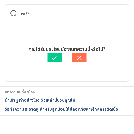
Why Are My Ears Itchy?. 
https://www.healthline.com/health/itchy-ear. 
ประวัติ
Accessed on December 26, 2019.
เวอร์ชันปัจจุบัน
Itchy Ears. https://med.uth.edu/orl/online-ear-
disease-photo-book/chapter-15-
11/05/2020
miscellaneous/itchy-ears/. Accessed on December 
เขียนโดย 
Khongrit Somchai
คุณได้รับประโยชน์จากบทความนี้หรือไม่?
26, 2019.
ตรวจสอบความถูกต้องของข้อมูลโดย
ทีม Hello คุณหมอ
อัปเดตโดย: 
Ploylada Prommate
How to Clean Your Ears. 
https://www.webmd.com/skin-problems-and-
treatments/how-to-clean-your-ear#1. Accessed on 
December 26, 2019.
บทความที่เกี่ยวข้อง
น้ำเข้าหู ทำอย่างไรดี วิธีเหล่านี้ช่วยคุณได้
Why do my ears itch? Causes and treatments. 
วิธีทำความสะอาดหู สำหรับลูกน้อยให้ปลอดภัยห่างไกลการติดเชื้อ
https://www.medicalnewstoday.com/articles/32467
1.php. Accessed on December 26, 2019.
The Sticky Truth About Itchy Ears: You May Be 
กำลังโหลด...