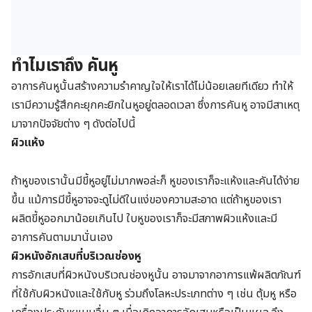
ทำไมเราถึง คันหู
อาการคันหูนั้น
สร้างความรำคาญใจให้เราได้ไม่น้อยเลยทีเดียว ทำให้
เรามีความรู้สึกคะยุกคะยิกในหูอยู่ตลอดเวลา
ซึ่งการคันหู อาจมีสาเหตุ
มาจากปัจจัยต่าง ๆ ดังต่อไปนี้
ผิวแห้ง
ถ้าหูของเรานั้นมีขี้หูอยู่ไม่มากพอล่ะก็ หูของเราก็จะแห้งและคันได้ง่าย
ขึ้น แม้การมีขี้หูอาจจะดูไม่ดีในแง่ของความสะอาด แต่ถ้าหูของเรา
ผลิตขี้หูออกมาน้อยเกินไป ใบหูของเราก็จะมีสภาพผิวแห้งและมี
อาการคันตามมานั่นเอง
ผิวหนังอักเสบที่บริเวณช่องหู
การอักเสบที่ผิวหนังบริเวณช่องหูนั้น อาจมาจากอาการแพ้ผลิตภัณฑ์
ที่ใช้กับผิวหนังและใช้กับหู ร่วมถึงโลหะประเภทต่าง ๆ เช่น ตุ้มหู หรือ