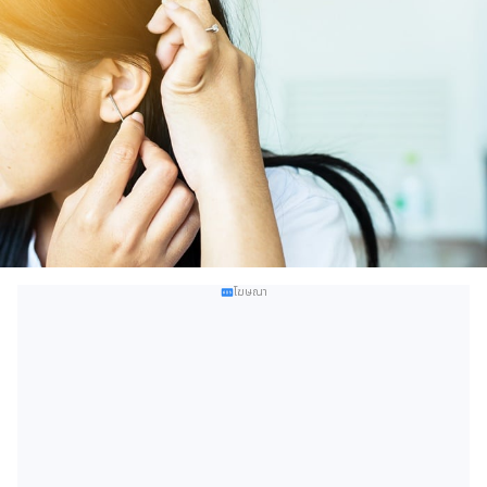
โฆษณา