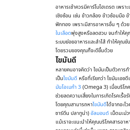
อาหารเช้าควรมีคาร์โบไฮเดรต เพราะเ
เชิงซ้อน เช่น ข้าวกล้อง ข้าวซ้อมมือ 
ฟักทอง เพราะมีสารอาหารอื่น ๆ ด้ว
ในเลือด
พุ่งสูงหรือลดฮวบ จนทำให้คุณรู
ระบบย่อยอาหารและลำไส้ ทำให้คุณขับถ
โดยรวมของคุณก็จะดีขึ้นด้วย
ไขมันดี
หลายคนอาจคิดว่า ไขมันเป็นตัวการทำล
เป็น
ไขมันดี
หรือที่เรียกว่า ไขมันเ
มันโอเมก้า 3
(Omega 3) เมื่อบริโภค
ช่วยลดความเสี่ยงในการเกิดโรคเรื้อรั
โดยคุณสามารถหา
ไขมันดี
ได้จากอะโ
ซาร์ดีน ปลาทูน่า)
อัลมอนด์
เม็ดมะม่ว
แม้เราจะแนะนำให้คุณบริโภคสารอาหาร