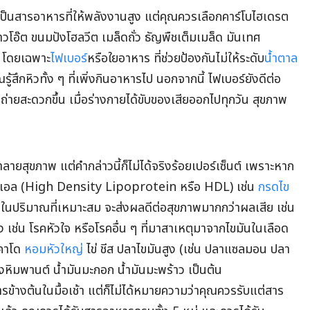
ป็นสารอาหารที่ให้พลังงานสูง แต่คุณควรเลือกคาร์โบไฮเดรต
ข้าวโอ๊ต ขนมปังโฮลวีต เมล็ดถั่ว ธัญพืชเต็มเมล็ด มันเทศ
ย โดยเฉพาะ
ไฟเบอร์
หรือใยอาหาร ที่ช่วยป้องกันไม่ให้ระดับ
น้ำตาล
้สึกหิวทั้ง ๆ ที่เพิ่งกินอาหารไป นอกจากนี้ ไฟเบอร์ยังดีต่อ
่ายสะดวกขึ้น เมื่อร่างกายได้ขับของเสียออกไปทุกวัน สุขภาพ
ายสุขภาพ แต่คำกล่าวนี้ก็ไม่ได้จริงร้อยเปอร์เซ็นต์ เพราะหาก
อชดีแอล (High Density Lipoprotein หรือ HDL) เช่น
กรดไข
ในปริมาณที่เหมาะสม จะส่งผลดีต่อสุขภาพมากกว่าผลเสีย เช่น
ง เช่น โรคหัวใจ หรือโรคอื่น ๆ ที่มาสาเหตุมาจากไขมันในเลือด
วคาโด
หอมหัวใหญ่
ไข่ ชีส ปลาไขมันสูง (เช่น ปลาแซลมอน ปลา
งหิมพานต์ น้ำมันมะกอก น้ำมันมะพร้าว เป็นต้น
ข้างต้นในมื้อเช้า แต่ก็ไม่ได้หมายความว่าคุณควรรับแต่สาร