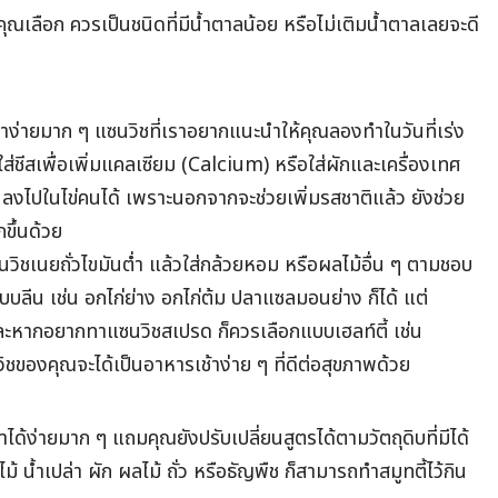
่คุณเลือก ควรเป็นชนิดที่มีน้ำตาลน้อย หรือไม่เติมน้ำตาลเลยจะดี
่ทำง่ายมาก ๆ แซนวิชที่เราอยากแนะนำให้คุณลองทำในวันที่เร่ง
ส่ชีสเพื่อเพิ่มแคลเซียม (Calcium) หรือใส่ผักและเครื่องเทศ
ย ลงไปในไข่คนได้ เพราะนอกจากจะช่วยเพิ่มรสชาติแล้ว ยังช่วย
ขึ้นด้วย
วิชเนยถั่วไขมันต่ำ แล้วใส่กล้วยหอม หรือผลไม้อื่น ๆ ตามชอบ
์แบบลีน เช่น อกไก่ย่าง อกไก่ต้ม ปลาแซลมอนย่าง ก็ได้ แต่
ละหากอยากทาแซนวิชสเปรด ก็ควรเลือกแบบเฮลท์ตี้ เช่น
ิชของคุณจะได้เป็นอาหารเช้าง่าย ๆ ที่ดีต่อสุขภาพด้วย
ทำได้ง่ายมาก ๆ แถมคุณยังปรับเปลี่ยนสูตรได้ตามวัตถุดิบที่มีได้
ม้ น้ำเปล่า ผัก ผลไม้ ถั่ว หรือธัญพืช ก็สามารถทำสมูทตี้ไว้กิน