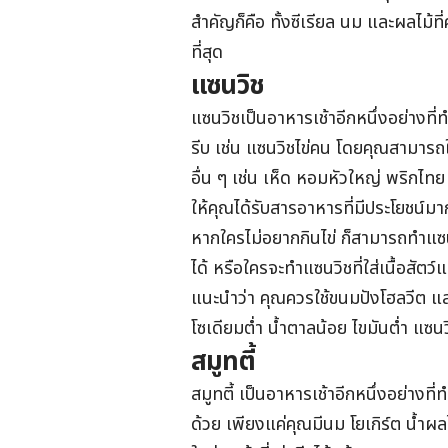
สำคัญก็คือ ทั้งซีเรียล นม และผลไม้ที
ที่สุด
แซนวิช
แซนวิชเป็นอาหารเช้าอีกหนึ่งอย่างที
รีบ เช่น แซนวิชไข่คน โดยคุณสามารถใ
อื่น ๆ เช่น เห็ด หอมหัวใหญ่ พริกไท
ให้คุณได้รับสารอาหารที่มีประโยชน์มาก
หากใครไม่อยากกินไข่ ก็สามารถทำแซน
ได้ หรือใครจะทำแซนวิชที่ใส่เนื้อสัตว
แนะนำว่า คุณควรใช้ขนมปังโฮลวีต แ
โซเดียมต่ำ น้ำตาลน้อย ไขมันต่ำ แซนว
สมูทตี้
สมูทตี้ เป็นอาหารเช้าอีกหนึ่งอย่างที่
ด้วย เพียงแค่คุณมีนม โยเกิร์ต น้ำผลไ