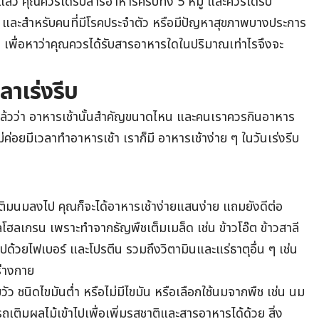
งแล้ว คุณควรได้รับสารอาหารครบทั้ง 5 หมู่ และควรได้รับ
ย และสำหรับคนที่มีโรคประจำตัว หรือมีปัญหาสุขภาพบางประการ
 เพื่อหาว่าคุณควรได้รับสารอาหารใดในปริมาณเท่าไรจึงจะ
ลาเร่งรีบ
จแล้วว่า อาหารเช้านั้นสำคัญขนาดไหน และคนเราควรกินอาหาร
่ค่อยมีเวลาทำอาหารเช้า เราก็มี อาหารเช้าง่าย ๆ ในวันเร่งรีบ
เติมนมลงไป คุณก็จะได้อาหารเช้าง่ายแสนง่าย แถมยังดีต่อ
ลโฮลเกรน เพราะทำจากธัญพืชเต็มเมล็ด เช่น ข้าวโอ๊ต ข้าวสาลี
มไปด้วยไฟเบอร์ และโปรตีน รวมถึงวิตามินและแร่ธาตุอื่น ๆ เช่น
ร่างกาย
ัว ชนิดไขมันต่ำ หรือไม่มีไขมัน หรือเลือกใช้นมจากพืช เช่น นม
เติมผลไม้เข้าไปเพื่อเพิ่มรสชาติและสารอาหารได้ด้วย สิ่ง