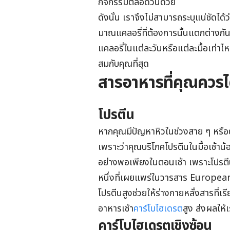
กิจกรรมตลอดวันด้วย
ดังนั้น เราจึงไม่สามารถระบุแน่ชัดได
มาณแคลอรี่ที่ต้องการนั้นแตกต่างกั
แคลอรี่ในแต่ละวันหรือแต่ละมื้อเท่าไ
สมกับคุณที่สุด
สารอาหารที่คุณควรได้
โปรตีน
หากคุณมีปัญหาหิวในช่วงสาย ๆ หรือต
เพราะว่าคุณบริโภคโปรตีนในมื้อเช้าน
อย่างพอเพียงในตอนเช้า เพราะโปรตี
หนึ่งที่เผยแพร่ในวารสาร European
โปรตีนสูงช่วยให้ร่างกายหลั่งสารที่เร
อาหารเช้า
คาร์โบไฮเดรต
สูง ส่งผลให้เ
คาร์โบไฮเดรตเชิงซ้อน