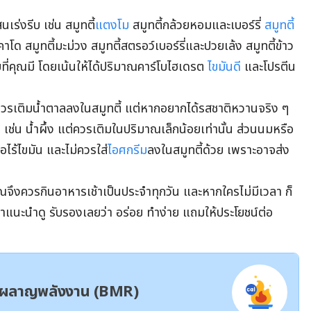
นเร่งรีบ เช่น สมูทตี้
แตงโม
สมูทตี้กล้วยหอมและเบอร์รี่
สมูทตี้
าโด สมูทตี้มะม่วง สมูทตี้สตรอว์เบอร์รี่และปวยเล้ง สมูทตี้ข้าว
บที่คุณมี โดยเน้นให้ได้ปริมาณคาร์โบไฮเดรต
ไขมันดี
และโปรตีน
ม่ควรเติมน้ำตาลลงในสมูทตี้ แต่หากอยากได้รสชาติหวานจริง ๆ
่น น้ำผึ้ง แต่ควรเติมในปริมาณเล็กน้อยเท่านั้น ส่วนนมหรือ
ือไร้ไขมัน และไม่ควรใส่
ไอศกรีม
ลงในสมูทตี้ด้วย เพราะอาจส่ง
ณจึงควรกินอาหารเช้าเป็นประจำทุกวัน และหากใครไม่มีเวลา ก็
ราแนะนำดู รับรองเลยว่า อร่อย ทำง่าย แถมให้ประโยชน์ต่อ
ผาผลาญพลังงาน (BMR)