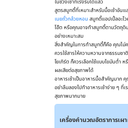
ในช่วงเช้าที่เร่งรีบได้แล้ว
สูตรสมูทตี้ที่เหมาะสำหรับมื้อเช้าอันแส
เนยถั่วกล้วยหอม
สมูทตี้แอปเปิ้ลอะโวค
โอ๊ต หรือคุณอาจทำสมูทตี้ตามวัตถุดิ
อย่างเหมาะสม
สิ่งสำคัญในการทำสมูทตี้ก็คือ คุณไ
ควรใช้สารให้ความหวานจากธรรมชาติ เช
โยเกิร์ต ก็ควรเลือกใช้แบบไขมันต่ำ หร
ผลเสียต่อสุขภาพได้
อาหารเช้าเป็นอาหารมื้อสำคัญมาก คุ
อย่าลืมลองไปทำอาหารเช้าง่าย ๆ ที่เ
สุขภาพมากมาย
เครื่องคำนวณอัตราการเ