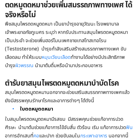
ตดหมูตดหมาช่วยเพิ่มสมรรถภาพทางเพศ ได้
จริงหรือไม่
พืชสมุนไพรตดหมูตดหมา เป็นยาบำรุงอายุวัฒนะ โรงพยาบาล
เจ้าพระยาอภัยภูเบศร ระบุว่า หากรับประทานสมุนไพรตดหมูตดหมา
เป็นประจำ จะช่วยเพิ่มฮอร์โมนเพศชายเทสโทสเทอโรน
(Testosterone) บำรุงกำลังเสริมสร้างสมรรถภาพทางเพศ ขับ
เลือดลม ทำให้ระบบ
หมุนเวียนเลือด
ทำงานได้อย่างมีประสิทธิภาพ
บำรุง
ผิวพรรณ
นำมาต้มดื่มหรือนำมาประกอบอาหาร
ตำรับยาสมุนไพรตดหมูตดหมาบำบัดโรค
สมุนไพรตดหมูตดหมานอกจากจะช่วยเสริมสมรรถภาพทางเพศแล้ว
ยังมีสรรพคุณรักษาโรคและอาการต่างๆ ได้ดังนี้
ใบตดหมูตดหมา
ใบสมุนไพรตดหมูตดหมามีรสขม มีสรรพคุณช่วยแก้อาการปวด
ศีรษะ นำมาต้มช่วยแก้อาการไข้จับสั่น ตัวร้อน เริม แก้อาการปวด
ฟัน
อาการอักเสบที่
คอ
และปาก ช่วยขับลมใน
กระเพาะอาหาร
นอกจากนี้