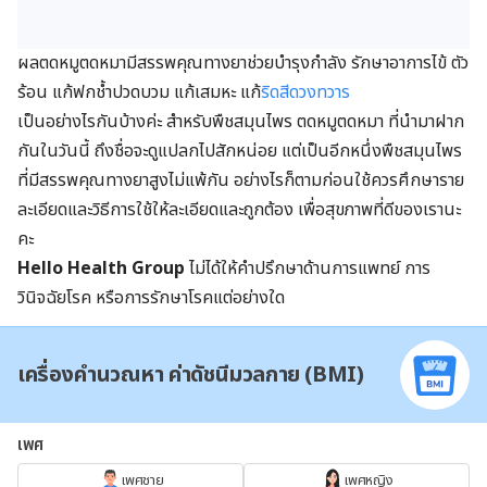
ผลตดหมูตดหมามีสรรพคุณทางยาช่วยบำรุงกำลัง รักษาอาการไข้ ตัว
ร้อน แก้ฟกช้ำปวดบวม แก้เสมหะ แก้
ริดสีดวงทวาร
เป็นอย่างไรกันบ้างค่ะ สำหรับพืชสมุนไพร ตดหมูตดหมา ที่นำมาฝาก
กันในวันนี้ ถึงชื่อจะดูแปลกไปสักหน่อย แต่เป็นอีกหนึ่งพืชสมุนไพร
ที่มีสรรพคุณทางยาสูงไม่แพ้กัน อย่างไรก็ตามก่อนใช้ควรศึกษาราย
ละเอียดและวิธีการใช้ให้ละเอียดและถูกต้อง เพื่อสุขภาพที่ดีของเรานะ
คะ
Hello Health Group
ไม่ได้ให้คำปรึกษาด้านการแพทย์ การ
วินิจฉัยโรค หรือการรักษาโรคแต่อย่างใด
เครื่องคำนวณหา ค่าดัชนีมวลกาย (BMI)
เพศ
เพศชาย
เพศหญิง