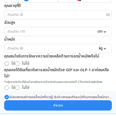
คุณอายุกี่ปี
(ปี)
ส่วนสูง
cm
น้ำหนัก
kg
คุณสนใจรับการรักษา/ความช่วยเหลือด้านการลดน้ำหนักหรือไม่
ใช่
ไม่ใช่
คุณเคยได้ยินเกี่ยวกับการลดน้ำหนักด้วย GIP และ GLP-1 มาก่อนหรือ
ไม่?
*กลุ่มยาชนิดใหม่ที่ช่วยในการรักษาภาวะน้ำหนักเกินและเบาหวานชนิดที่ 2 ได้อย่างมีประสิทธิภาพ
ใช่
ไม่ใช่
อัปเดตเทรนด์การลดน้ำหนักที่ควรรู้: รับข่าวสารและคำแนะนำด้านการลดน้ำหนักจาก
ผู้เชี่ยวชาญ ส่งตรงถึงอีเมลของคุณ
คำนวณ