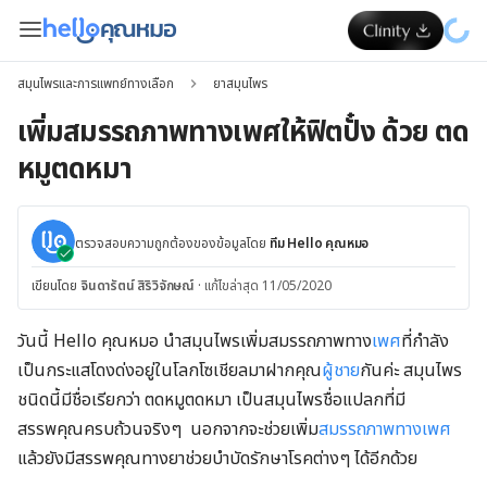
สมุนไพรและการแพทย์ทางเลือก
ยาสมุนไพร
เพิ่มสมรรถภาพทางเพศให้ฟิตปั๋ง ด้วย ตด
หมูตดหมา
ตรวจสอบความถูกต้องของข้อมูลโดย
ทีม Hello คุณหมอ
เขียนโดย
จินดารัตน์ สิริวิจักษณ์
·
แก้ไขล่าสุด 11/05/2020
วันนี้ Hello คุณหมอ นำสมุนไพรเพิ่มสมรรถภาพทาง
เพศ
ที่กำลัง
เป็นกระแสโดงด่งอยู่ในโลกโซเชียลมาฝากคุณ
ผู้ชาย
กันค่ะ สมุนไพร
ชนิดนี้มีชื่อเรียกว่า ตดหมูตดหมา เป็นสมุนไพรชื่อแปลกที่มี
สรรพคุณครบถ้วนจริงๆ นอกจากจะช่วยเพิ่ม
สมรรถภาพทางเพศ
แล้วยังมีสรรพคุณทางยาช่วยบำบัดรักษาโรคต่างๆ ได้อีกด้วย