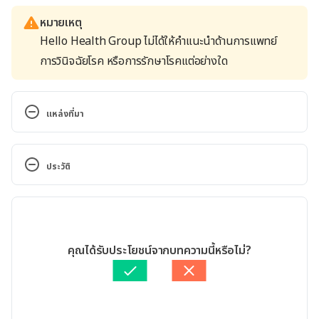
หมายเหตุ
Hello Health Group ไม่ได้ให้คำแนะนำด้านการแพทย์
การวินิจฉัยโรค หรือการรักษาโรคแต่อย่างใด
แหล่งที่มา
Health Benefits of Skunkvine (Paederia Foetida).  
https://www.healthbenefitstimes.com/skunkvine-
ประวัติ
paederia-foetida/. Accessed 11 February 2020.
เวอร์ชันปัจจุบัน
Paederia foetida. 
http://tropical.theferns.info/viewtropical.php?
11/05/2020
id=Paederia+foetida. Accessed 11 February 2020.
เขียนโดย 
จินดารัตน์ สิริวิจักษณ์
คุณได้รับประโยชน์จากบทความนี้หรือไม่?
ตรวจสอบความถูกต้องของข้อมูลโดย
ทีม Hello คุณหมอ
A phytochemical, pharmacological and clinical 
อัปเดตโดย: 
Chayawee Limthavornrak
profile of Paederia foetida and P. scandens. 
https://www.ncbi.nlm.nih.gov/pubmed/25115105. 