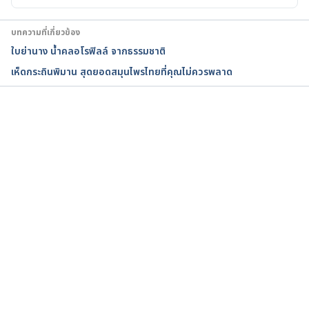
Accessed 11 February 2020.
บทความที่เกี่ยวข้อง
ใบย่านาง น้ำคลอโรฟิลล์ จากธรรมชาติ
เห็ดกระถินพิมาน สุดยอดสมุนไพรไทยที่คุณไม่ควรพลาด
กำลังโหลด...