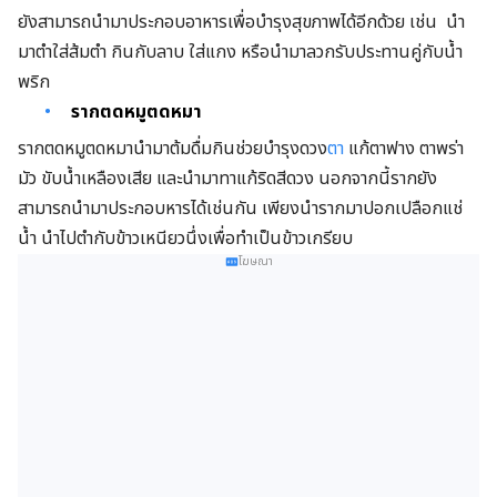
ยังสามารถนำมาประกอบอาหารเพื่อบำรุงสุขภาพได้อีกด้วย เช่น นำ
มาตำใส่ส้มตำ กินกับลาบ ใส่แกง หรือนำมาลวกรับประทานคู่กับน้ำ
พริก
รากตดหมูตดหมา
รากตดหมูตดหมานำมาต้มดื่มกินช่วยบำรุงดวง
ตา
แก้ตาฟาง ตาพร่า
มัว ขับน้ำเหลืองเสีย และนำมาทาแก้ริดสีดวง นอกจากนี้รากยัง
สามารถนำมาประกอบหารได้เช่นกัน เพียงนำรากมาปอกเปลือกแช่
น้ำ นำไปตำกับข้าวเหนียวนึ่งเพื่อทำเป็นข้าวเกรียบ
โฆษณา