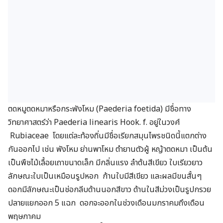
ตดหมูตดหมาหรือกระพังโหม (Paederia foetida) มีชื่อทาง
วิทยาศาสตร์ว่า
Paederia linearis
Hook. f. อยู่ในวงศ์
Rubiaceae โดยแต่ละท้องถิ่นมีชื่อเรียกสมุนไพรชนิดนี้แตกต่าง
กันออกไป เช่น พังโหม ย่านพาโหม ตำยานตัวผู้ หญ้าตดหมา เป็นต้น
เป็นพืชไม้เลื้อยเถาขนาดเล็ก มีกลิ่นแรง ลำต้นสีเขียว ใบเรียวยาว
ลักษณะใบเป็นเหมือนรูปหอก ก้านใบมีสีเขียว และผลมีขนสั้นๆ
ดอกมีลักษณะเป็นช่อกลีบด้านนอกสีขาว ด้านในสีม่วงเป็นรูปกรวย
ปลายแยกออก 5 แฉก ดอกจะออกในช่วงเดือนมกราคมถึงเดือน
พฤษภาคม