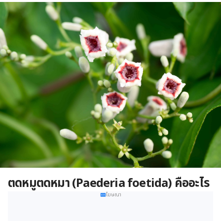
ตดหมูตดหมา (
Paederia foetida)
คืออะไร
โฆษณา