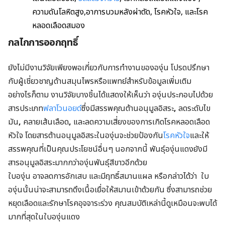
ความดันโลหิตสูง,อาการบวมหลังผ่าตัด, โรคหัวใจ, และโรค
หลอดเลือดสมอง
กลไกการออกฤทธิ์
ยังไม่มีงานวิจัยเพียงพอเกี่ยวกับการทำงานขององุ่น โปรดปรึกษา
กับผู้เชี่ยวชาญด้านสมุนไพรหรือแพทย์สำหรับข้อมูลเพิ่มเติม
อย่างไรก็ตาม งานวิจัยบางชิ้นได้แสดงให้เห็นว่า องุ่นประกอบไปด้วย
สารประเภท
ฟลาโวนอยด์
ซึ่งมีสรรพคุณต้านอนุมูลอิสระ
,
ลดระดับไข
มัน
,
คลายเส้นเลือด
,
และลดความเสี่ยงของการเกิดโรคหลอดเลือด
หัวใจ โดยสารต้านอนุมูลอิสระในองุ่นจะช่วยป้องกัน
โรคหัวใจ
และให้
สรรพคุณที่เป็นคุณประโยชน์อื่นๆ นอกจากนี้ พันธุ์องุ่นแดงยังมี
สารอนุมูลอิสระมากกว่าองุ่นพันธุ์สีขาวอีกด้วย
ใบองุ่น อาจลดการอักเสบ และมีฤทธิ์สมานแผล หรือกล่าวได้ว่า ใบ
องุ่นนั้นน่าจะสามารถดึงเนื้อเยื่อให้สมานเข้าด้วยกัน ซึ่งสามารถช่วย
หยุดเลือดและรักษาโรคอุจจาระร่วง คุณสมบัติเหล่านี้ดูเหมือนจะพบได้
มากที่สุดในใบองุ่นแดง