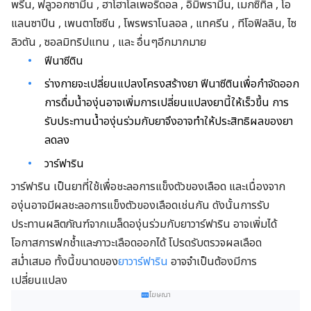
พรีน, ฟลูวอกซามีน , ฮาโฮาโลเพอริดอล , อิมิพรามีน, เมกซิทิล , โอ
แลนซาปีน , เพนตาโซซีน , โพรพราโนลอล , แทครีน , ทีโอฟิลลิน, ไซ
ลิวตัน , ซอลมิทริปแทน , และ อื่นๆอีกมากมาย
ฟีนาซีติน
ร่างกายจะเปลี่ยนแปลงโครงสร้างยา ฟีนาซีตินเพื่อกำจัดออก
การดื่มน้ำองุ่นอาจเพิ่มการเปลี่ยนแปลงยานี้ให้เร็วขึ้น การ
รับประทานน้ำองุ่นร่วมกับยาจึงอาจทำให้ประสิทธิผลของยา
ลดลง
วาร์ฟาริน
วาร์ฟาริน เป็นยาที่ใช้เพื่อชะลอการแข็งตัวของเลือด และเนื่องจาก
องุ่นอาจมีผลชะลอการแข็งตัวของเลือดเช่นกัน ดังนั้นการรับ
ประทานผลิตภัณฑ์จากเมล็ดองุ่นร่วมกับยาวาร์ฟาริน อาจเพิ่มได้
โอกาสการฟกช้ำและภาวะเลือดออกได้ โปรดรับตรวจผลเลือด
สม่ำเสมอ ทั้งนี้ขนาดของ
ยาวาร์ฟาริน
อาจจำเป็นต้องมีการ
เปลี่ยนแปลง
โฆษณา