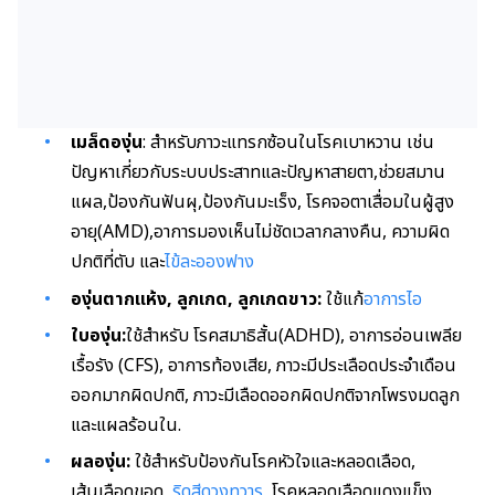
เมล็ดองุ่น
: สำหรับภาวะแทรกซ้อนในโรคเบาหวาน เช่น
ปัญหาเกี่ยวกับระบบประสาทและปัญหาสายตา,ช่วยสมาน
แผล,ป้องกันฟันผุ,ป้องกันมะเร็ง, โรคจอตาเสื่อมในผู้สูง
อายุ(AMD),อาการมองเห็นไม่ชัดเวลากลางคืน, ความผิด
ปกติที่ตับ และ
ไข้ละอองฟาง
องุ่นตากแห้ง, ลูกเกด, ลูกเกดขาว:
ใช้แก้
อาการไอ
ใบองุ่น:
ใช้สำหรับ โรคสมาธิสั้น(ADHD), อาการอ่อนเพลีย
เรื้อรัง (CFS), อาการท้องเสีย, ภาวะมีประเลือดประจำเดือน
ออกมากผิดปกติ, ภาวะมีเลือดออกผิดปกติจากโพรงมดลูก
และแผลร้อนใน.
ผลองุ่น:
ใช้สำหรับป้องกันโรคหัวใจและหลอดเลือด,
เส้นเลือดขอด,
ริดสีดวงทวาร
, โรคหลอดเลือดแดงแข็ง ,