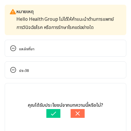
หมายเหตุ
Hello Health Group ไม่ได้ให้คำแนะนำด้านการแพทย์
การวินิจฉัยโรค หรือการรักษาโรคแต่อย่างใด
แหล่งที่มา
Grape. http://www.whfoods.com/genpage.php?
tname=foodspice&dbid=40.Accessed March, 30, 
ประวัติ
2017.
เวอร์ชันปัจจุบัน
Grape. http://www.whfoods.com/genpage.php?
tname=foodspice&dbid=40. Accessed March, 30, 
24/04/2020
2017.
เขียนโดย 
Ploylada Prommate
คุณได้รับประโยชน์จากบทความนี้หรือไม่?
ตรวจสอบความถูกต้องของข้อมูลโดย
ทีม Hello คุณหมอ
Grape. 
อัปเดตโดย: 
Nattrakamol Chotevichean
http://www.medicalnewstoday.com/articles/271156
.php. Accessed March, 30, 2017.