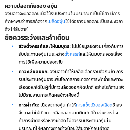
ความปลอดภัยของ องุ่น
องุ่นอาจจะปลอดภัยเมื่อใช้รับประทานในปริมาณที่เป็นใช้ยา มีการ
ศึกษาพบว่าสารสกัดจาก
เมล็ดองุ่น
ใช้ใด้อย่างปลอดภัยเป็นระยะเวลา
ถึง14สัปดาห์
ข้อควรระวังและคำเตือน
ช่วงตั้งครรภ์และให้นมบุตร:
ไม่มีข้อมูลชัดเจนเกี่ยวกับการ
รับประทานองุ่นในระหว่าง
ตั้งครรภ์
และให้นมบุตร ควรเลี่ยง
การใช้เพื่อความปลอดภัย
ภาวะเลือดออก:
องุ่นอาจทำให้เกล็ดเลือดรวมตัวกันช้า การ
รับประทานองุ่นอาจเพิ่มโอกาสการเกิดอาการฟกช้ำและภาวะ
เลือดออกได้ในผู้ที่มีภาวะเลือดออกผิดปกติ อย่างไรก็ตาม ยัง
ไม่มีรายงานการเกิดผลข้างเคียงนี้
การผ่าตัด:
เนื่องจากองุ่น ทำให้
การแข็งตัวของเลือด
ช้าลง
จึงอาจทำให้เกิดภาวะเลือดออกมากผิดปกติในช่วงระหว่าง
ทำการผ่าตัดหรือหลังผ่าตัด ไม่ควรรับประทานองุ่นใน
ปริมาณที่ให้ผลทางยาอย่างน้อย2สัปดาห์ก่อนผ่าตัด