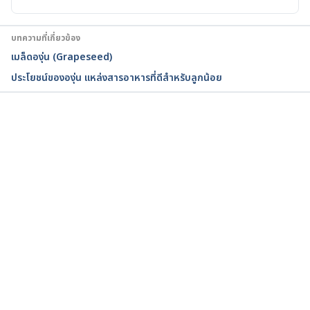
บทความที่เกี่ยวข้อง
เมล็ดองุ่น (Grapeseed)
ประโยชน์ขององุ่น แหล่งสารอาหารที่ดีสำหรับลูกน้อย
กำลังโหลด...