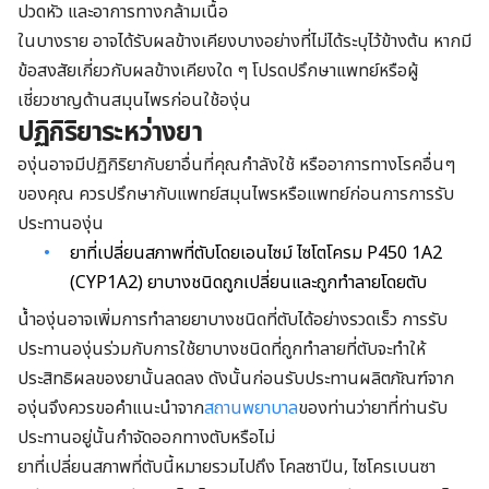
ปวดหัว และอาการทางกล้ามเนื้อ
ในบางราย อาจได้รับผลข้างเคียงบางอย่างที่ไม่ได้ระบุไว้ข้างต้น หากมี
ข้อสงสัยเกี่ยวกับผลข้างเคียงใด ๆ โปรดปรึกษาแพทย์หรือผู้
เชี่ยวชาญด้านสมุนไพรก่อนใช้องุ่น
ปฏิกิริยาระหว่างยา
องุ่นอาจมีปฏิกิริยากับยาอื่นที่คุณกำลังใช้ หรืออาการทางโรคอื่นๆ
ของคุณ ควรปรึกษากับแพทย์สมุนไพรหรือแพทย์ก่อนการการรับ
ประทานองุ่น
ยาที่เปลี่ยนสภาพที่ตับโดยเอนไซม์ ไซโตโครม P450 1A2
(CYP1A2) ยาบางชนิดถูกเปลี่ยนและถูกทำลายโดยตับ
น้ำองุ่นอาจเพิ่มการทำลายยาบางชนิดที่ตับได้อย่างรวดเร็ว การรับ
ประทานองุ่นร่วมกับการใช้ยาบางชนิดที่ถูกทำลายที่ตับจะทำให้
ประสิทธิผลของยานั้นลดลง ดังนั้นก่อนรับประทานผลิตภัณฑ์จาก
องุ่นจึงควรขอคำแนะนำจาก
สถานพยาบาล
ของท่านว่ายาที่ท่านรับ
ประทานอยู่นั้นกำจัดออกทางตับหรือไม่
ยาที่เปลี่ยนสภาพที่ตับนี้หมายรวมไปถึง โคลซาปีน, ไซโครเบนซา