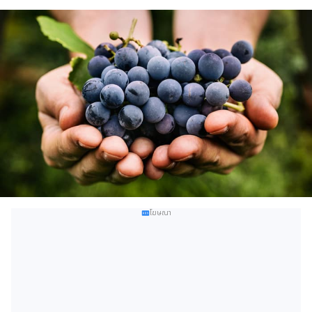
โฆษณา