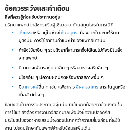
ข้อควรระวังและคำเตือน
สิ่งที่ควรรู้ก่อนรับประทาน
องุ่น
:
ปรึกษาแพทย์ เภสัชกรหรือผู้เชี่ยวชาญด้านสมุนไพรในกรณีที่:
ตั้งครรภ์
หรืออยู่ในช่วง
ให้นมบุตร
เนื่องจากในขณะให้นม
บุตรนั้น ควรใช้ยาตามคำแนะนำของแพทย์เท่านั้น
กำลังใช้ยาอื่น ๆ รวมถึงยาที่สามารถซื้อได้โดยไม่ต้องมีใบสั่ง
จากแพทย์
มีอาการแพ้สารองุ่น ยาอื่น ๆ หรืออาหารเสริมอื่น ๆ
มีโรคอื่น ๆ มีความผิดปกติหรือพยาธิสภาพอื่น ๆ
มี
อาการแพ้
อื่น ๆ เช่น แพ้อาหาร
สีผสมอาหาร
สารกันบูดหรือ
เนื้อสัตว์ต่าง ๆ
ข้อบังคับในการรับประทานองุ่นนั้น มีเข้มงวดน้อยกว่าข้อบังคับใน
การใช้ยา ยังต้องการงานวิจัยอีกมากเพื่อบ่งชี้ความปลอดภัย
ประโยชน์ของอาหารเสริมนี้จะต้องมีมากกว่าความเสี่ยงก่อนที่จะใช้
งาน โปรดปรึกษากับแพทย์สำหรับข้อมูลเพิ่มเติม