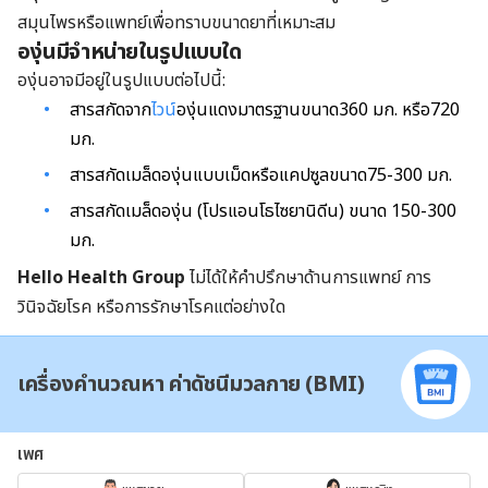
สมุนไพรหรือแพทย์เพื่อทราบขนาดยาที่เหมาะสม
องุ่นมีจำหน่ายในรูปแบบใด
องุ่นอาจมีอยู่ในรูปแบบต่อไปนี้:
สารสกัดจาก
ไวน์
องุ่นแดงมาตรฐานขนาด360 มก. หรือ720
มก.
สารสกัดเมล็ดองุ่นแบบเม็ดหรือแคปซูลขนาด75-300 มก.
สารสกัดเมล็ดองุ่น (โปรแอนโธไซยานิดีน) ขนาด 150-300
มก.
Hello Health Group
ไม่ได้ให้คำปรึกษาด้านการแพทย์ การ
วินิจฉัยโรค หรือการรักษาโรคแต่อย่างใด
เครื่องคำนวณหา ค่าดัชนีมวลกาย (BMI)
เพศ