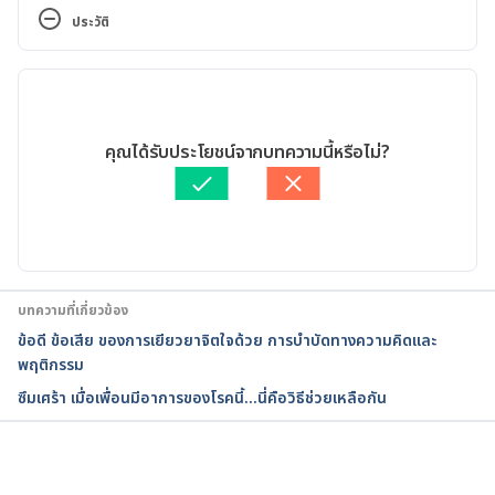
https://www.dmh.go.th/news/view.asp?id=1217. 
ประวัติ
Accessed on July 3, 2018
เวอร์ชันปัจจุบัน
ติดพนันระดับใด?. 
https://www.dmh.go.th/news/view.asp?id=1218. 
09/09/2020
Accessed on July 3, 2018
เขียนโดย 
ศศวัต จันทนะ
คุณได้รับประโยชน์จากบทความนี้หรือไม่?
ตรวจสอบความถูกต้องของข้อมูลโดย
ทีม Hello คุณหมอ
ระวังโรคติดพนันบอล ย้ำ ป้องกันไว้ดีกว่าแก้. 
อัปเดตโดย: 
Nattrakamol Chotevichean
https://www.dmh.go.th/news/view.asp?id=1156. 
Accessed on July 3, 2018
บทความที่เกี่ยวข้อง
ข้อดี ข้อเสีย ของการเยียวยาจิตใจด้วย การบำบัดทางความคิดและ
พฤติกรรม
ซึมเศร้า เมื่อเพื่อนมีอาการของโรคนี้…นี่คือวิธีช่วยเหลือกัน
กำลังโหลด...