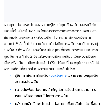
หากคุณเล่นการพนันบอล อยากรู้ไหมว่าคุณติดพนันบอลระดับใด
แล้วเมื่อไหร่ควรไปหาหมอ โดยการตรวจอาการจากการวินิจฉัยของ
สมาคมจิตเวชศาสตร์สหรัฐอเมริกา 10 อาการ ถ้าพบว่ามีอาการ
มากกว่า 5 ข้อขึ้นไป แสดงว่าคุณกำลังติดการพนัน หากมีอาการอยู่
ระหว่าง 3 ถึง 4 ข้อแสดงว่าคุณมีปัญหาเกี่ยวกับการพนัน และ หาก
คุณมีอาการ 1 ถึง 2 ข้อแสดงว่าคุณมีความเสี่ยง เมื่อพบว่าตัวเอง
เสี่ยงหรือเป็นโรคติดพนันแล้วล่ะก็รีบปรับเปลี่ยนพฤติกรรม หรือไป
หาหมอก่อนที่จะเกิดปัญหาตามมาแบบแก้กันไม่ตก
รู้สึกกระสับกระส่ายหรือ
หงุดหงิดง่าย
เวลาพยายามหยุดหรือ
ลดการเล่นพนัน
ความสัมพันธ์กับบุคคลสำคัญ โอกาสในด้านการงาน การ
เรียน หรืออาชีพเสียไปเพราะการพนัน
หลังจากเสียเงินพนันแล้ว ได้พยายามที่จะกลับไปเล่นเพื่อเอา