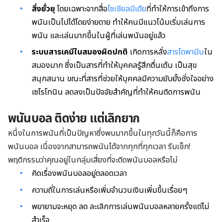
สิ่งยั่วยุ
โดยเฉพาะจากสื่อ
โซเชียลมีเดีย
ที่ทำให้การเข้าถึงการ
พนันเป็นไปได้โดยง่ายดาย ทำให้คนมีแนวโน้มเริ่มเล่นการ
พนัน และเล่นมากขึ้นในผู้ที่เล่นพนันอยู่แล้ว
ระบบสารเคมีในสมองผิดปกติ
เกิดการหลั่ง
สารโดพามีน
ใน
สมองมาก ซึ่งเป็นสารที่ทำให้บุคคลรู้สึกตื่นเต้น เป็นสุข
สนุกสนาน ขณะที่สารที่ช่วยให้บุคคลมีความยับยั้งชั่งใจอย่าง
เซโรโทนิน ลดลงเป็นปัจจัยสำคัญที่ทำให้คนติดการพนัน
พนันบอล ติดง่าย แต่เลิกยาก
หนึ่งในการพนันที่เป็นปัญหาซึ่งพบมากขึ้นในทุกวันนี้ก็คือการ
พนันบอล เนื่องจากสามารถพนันได้จากทุกที่ทุกเวลา รีบเช็ก!
พฤติกรรมว่าคุณอยู่ในกลุ่มเสี่ยงที่จะติดพนันบอลหรือไม่
คิดเรื่องพนันบอลอยู่ตลอดเวลา
ความถี่ในการเล่นหรือเพิ่มจำนวนเงินเพิ่มขึ้นเรื่อยๆ
พยายามจะหยุด ลด ละเลิกการเล่นพนันบอลหลายครั้งแต่ไม่
สำเร็จ