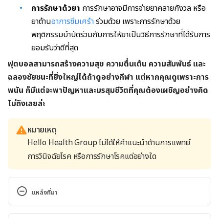
การรักษาด้วยา
การรักษาอาจมีการจ่ายยาคลายกังวล หรือ
ยาต้าน
อาการซึมเศร้า
ร่วมด้วย เพราะการรักษาด้วย
พฤติกรรมบำบัดร่วมกับการให้ยาเป็นวิธีการรักษาที่ได้รับการ
ยอมรับว่าดีที่สุด
ฟุตบอลสามารถสร้างความสุข ความตื่นเต้น ความสัมพันธ์ และ
ฉลองชัยชนะที่ยิ่งใหญ่ได้ถ้าดูอย่างกีฬา แต่หากคุณดูเพราะการ
พนัน ก็มีแต่จะพาปัญหาและมรสุมชีวิตที่คุณต้องเผชิญอย่างคิด
ไม่ถึงเลยล่ะ
หมายเหตุ
Hello Health Group ไม่ได้ให้คำแนะนำด้านการแพทย์
การวินิจฉัยโรค หรือการรักษาโรคแต่อย่างใด
แหล่งที่มา
การพนันเสพติด? : ป่วยจิตเวช?. 