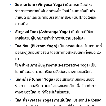
วินยาสะโยคะ (Vinyasa Yoga)
เน้นการเคลื่อนไหว
ร่างกายจากท่าหนึ่งไปอีกท่าหนึ่ง โดยใช้ลมหายใจเป็นตัว
กำหนด มักเล่นในที่ที่มีบรรยากาศสงบ เน้นฝึกจิตใจและ
ความนิ่ง
อัษฎางค์ โยคะ (Ashtanga Yoga)
เป็นโยคะที่ใช้ลม
หายใจควบคู่ไปกับการทำท่าทางพื้นฐานของโยคะ
โยคะร้อน (Bikram Yoga)
เป็น การเล่นโยคะ ในสถานที่ที่
มีอุณหภูมิค่อนข้างร้อน โดยมีท่าทางสำหรับโยคะทั้งหมด 26
ท่า
โยคะสำหรับการฟื้นฟูร่างกาย (Restorative Yoga) เป็น
โยคะที่ช่วยลดความเครียด ปรับสมดุลร่างกายและจิตใจ
โยคะเก้าอี้ (Chair Yoga)
ช่วยเสริมความยืดหยุ่นของ
ร่างกาย และเสริมความแข็งแรงของกล้ามเนื้อ โดยท่าทาง
ต่างๆ ของโยคะ จะทำโดยมีเก้าอี้รองรับ
โยคะน้ำ (Water Yoga)
การเล่นโยคะ ประเภทนี้ จะช่วยลด