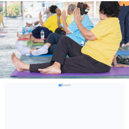
โฆษณา