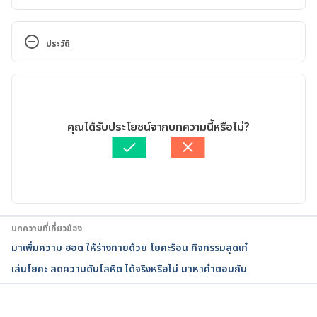
A must read: Yoga for senior citizens. 
https://www.artofliving.org/yoga/health-and-
ประวัติ
wellness/yoga-for-seniors
. Accessed on April 24, 
2020.
เวอร์ชันปัจจุบัน
Before You Start Yoga for Seniors. 
02/07/2020
https://www.verywellfit.com/yoga-for-seniors-
เขียนโดย 
Khongrit Somchai
คุณได้รับประโยชน์จากบทความนี้หรือไม่?
3566737
. Accessed on April 24, 2020.
ตรวจสอบความถูกต้องของข้อมูลโดย
ทีม Hello คุณหมอ
อัปเดตโดย: 
Pattarapong Khuaphu
Yoga for Seniors. 
https://www.seniorliving.org/life/active-
senior/exercise/yoga/
. Accessed on April 24, 2020.
บทความที่เกี่ยวข้อง
มาเพิ่มความ ฮอต ให้ร่างกายด้วย โยคะร้อน กิจกรรมสุดเก๋
เล่นโยคะ ลดความดันโลหิต ได้จริงหรือไม่ มาหาคำตอบกัน