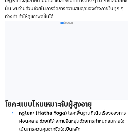
ปัญหาทางสุขภาพตามมาได้ แต่สำหรับท่าทางต่าง ๆ ใน การเล่นโยคะ
นั้น พบว่ามีส่วนช่วยในการจัดการความสมดุลของร่างกายในทุก ๆ
ท่วงท่า ทำให้สุขภาพดีขึ้นได้
โฆษณา
โยคะแบบไหนเหมาะกับผู้สูงอายุ
หฐโยคะ (Hatha Yoga)
โยคะพื้นฐานที่เน้นเรื่องของการ
ผ่อนคลาย ช่วยให้ร่างกายยืดหยุ่นด้วยการกำหนดลมหายใจ
เน้นการควบคุมจากจิตใจเป็นหลัก