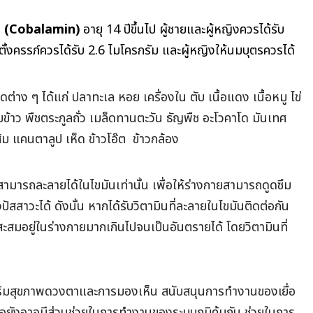
ิน (Cobalamin)
อายุ 14 ปีขึ้นไป ผู้ชายและผู้หญิงควรได้รับ
ตั้งครรภ์ควรได้รับ 2.6 ไมโครกรัม และผู้หญิงให้นมบุตรควรได้
ต่าง ๆ ได้แก่ ปลาทะเล หอย เครื่องใน ตับ เนื้อแดง เนื้อหมู ไข่
ำนมข้าว พืชตระกูลถั่ว เมล็ดทานตะวัน ธัญพืช อะโวคาโด มันเทศ
ส้ม แคนตาลูป เห็ด ข้าวโอ๊ต ข้าวกล้อง
ี่สามารถละลายได้ในไขมันเท่านั้น เพื่อให้ร่างกายสามารถดูดซึม
สสาวะได้ ดังนั้น หากได้รับวิตามินที่ละลายในไขมันติดต่อกัน
สะสมอยู่ในร่างกายมากเกินไปจนเป็นอันตรายได้ โดยวิตามินที่
ิมสุขภาพดวงตาและการมองเห็น สนับสนุนการทำงานของเยื่อ
อยังอาจมีส่วนช่วยในการทำงานของระบบภูมิคุ้มกัน ช่วยในการ