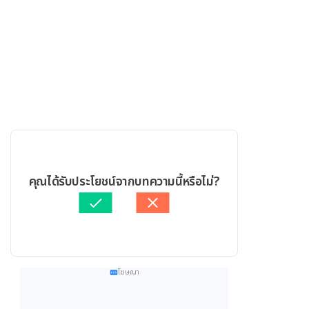
คุณได้รับประโยชน์จากบทความนี้หรือไม่?
โฆษณา