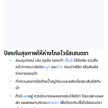
ป้องกันสุขภาพให้ห่างไกลไวรัสเฮนดรา
สวมอุปกรณ์ เช่น ถุงมือ รองเท้า
เสื้อผ้า
ให้มิดชิด รวมถึง
หน้ากากอนามัยปิด
จมูก
และ
ปาก
ก่อนใกล้ชิด หรือสัมผัส
ร่างกายของม้า
ทำความสะอาดมือด้วยน้ำสบู่ก่อนและหลังเมื่อคุณสัมผัสกับ
ม้า
ถ้ามี
แผล
อยู่ ควรปิดบาดแผลของคุณให้สนิท โดยเฉพาะแผล
สด แผลถลอกบริเวณ
ผิวหนัง
เพื่อป้องกันเชื้อไวรัสเฮนดรา