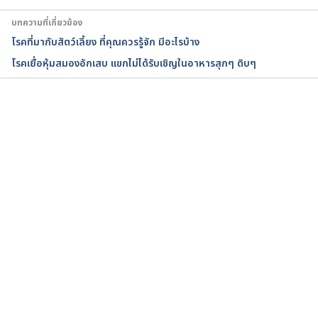
/health+conditions+prevention+and+treatment/in
บทความที่เกี่ยวข้อง
fectious+diseases/hendra+virus+infection/hendra
โรคที่มากับสัตว์เลี้ยง ที่คุณควรรู้จัก มีอะไรบ้าง
+virus+infection+-
โรคเยื่อหุ้มสมองอักเสบ แขกไม่ได้รับเชิญในอาหารสุกๆ ดิบๆ
+including+symptoms+treatment+and+preventio
n Accessed January 14, 2020
กำลังโหลด...