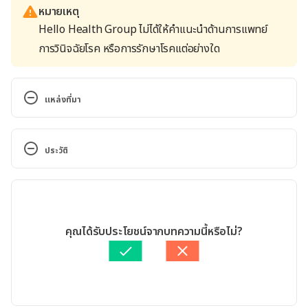
หมายเหตุ
Hello Health Group ไม่ได้ให้คำแนะนำด้านการแพทย์
การวินิจฉัยโรค หรือการรักษาโรคแต่อย่างใด
แหล่งที่มา
Hendra virus (HeV) 
https://www.cdc.gov/vhf/hendra/index.html 
ประวัติ
Accessed January 14, 2020
เวอร์ชันปัจจุบัน
Hendra virus fact sheet 
https://www.health.nsw.gov.au/Infectious/factshee
11/05/2020
ts/Pages/hendra_virus.aspx Accessed January 14, 
เขียนโดย 
ปัญญพัฒน์ เอี่ยมสิน
คุณได้รับประโยชน์จากบทความนี้หรือไม่?
2020
ตรวจสอบความถูกต้องของข้อมูลโดย
ทีม Hello คุณหมอ
อัปเดตโดย: 
Chayawee Limthavornrak
Hendra virus 
https://www.sahealth.sa.gov.au/wps/wcm/connect/
public+content/sa+health+internet/health+topics