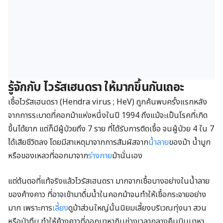
รู้จักกับ ไวรัสเฮนดรา ให้มากขึ้นกันเถอะ
เชื้อไวรัสเฮนดรา (Hendra virus ; HeV) ถูกค้นพบครั้งแรกหลัง
จากการระบาดที่คอกม้าแห่งหนึ่งในปี 1994 ถึงแม้จะเป็นโรคที่เกิด
ขึ้นได้ยาก แต่ก็มีผู้ป่วยถึง 7 ราย ที่ได้รับการติดเชื้อ จนผู้ป่วย 4 ใน 7
ได้เสียชีวิตลง โดยมีสาเหตุมาจากการสัมผัสจาก
น้ำลาย
ของม้า น้ำมูก
หรือของเหลวที่ออกมาจาก
ร่างกาย
ม้านั่นเอง
แต่ต้นตอที่แท้จริงแล้วไวรัสเฮนดรา มากจากเชื้อบางอย่างในน้ำลาย
ของค้างคาว ที่อาจเข้ามาดื่มน้ำในคอกม้าจนทำให้เชื้อกระจายอย่าง
มาก เพราะการ
เลี้ยง
ดูม้าส่วนใหญ่นั้นนิยมเลี้ยงบริเวณทุ่งนา สวน
หรือป่าทึบ ทำให้ค้างคาวที่ออกมาหากินช่วงเวลากลางคืนบินมาหา