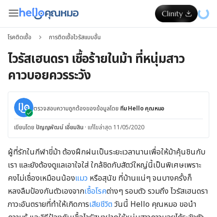
โรคติดเชื้อ
การติดเชื้อไวรัสแบบอื่น
ไวรัสเฮนดรา เชื้อร้ายในม้า ที่หนุ่มสาว
คาวบอยควรระวัง
ตรวจสอบความถูกต้องของข้อมูลโดย
ทีม Hello คุณหมอ
เขียนโดย
ปัญญพัฒน์ เอี่ยมสิน
·
แก้ไขล่าสุด 11/05/2020
ผู้ที่รักในกีฬาขี่ม้า ต้องฝึกฝนเป็นระยะเวลานานเพื่อให้ม้าคุ้นชินกับ
เรา และยังต้องดูแลเอาใจใส่ ใกล้ชิดกับสัตว์ใหญ่นี้เป็นพิเศษเพราะ
คงไม่เชื่องเหมือนน้อง
แมว
หรือสุนัข ที่บ้านแน่ๆ จนบางครั้งก็
หลงลืมป้องกันตัวเองจาก
เชื้อโรค
ต่างๆ รอบตัว รวมถึง ไวรัสเฮนดรา
ภาวะอันตรายที่ทำให้เกิดการ
เสียชีวิต
วันนี้ Hello คุณหมอ ขอนำ