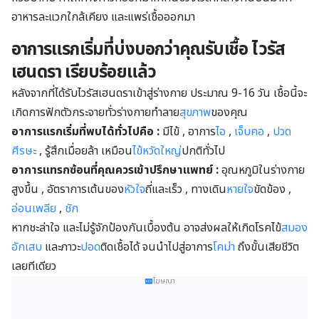
อาหารละแวกใกล้เคียง และแพร่เชื้อออกมา
อาการแรกเริ่มที่บ่งบอกว่าคุณรับเชื้อ ไวรัส
เฮนดรา เรียบร้อยแล้ว
หลังจากที่ได้รับไวรัสเฮนดราเข้าสู่ร่างกาย ประมาณ 9-16 วัน เชื้อนี้จะ
เกิดการฟักตัวกระจายทั่วร่างกายทำลาย
สุขภาพ
ของคุณ
อาการแรกเริ่มที่พบได้ทั่วไปคือ :
มีไข้ , อาการ
ไอ
,
เจ็บคอ
,
ปวด
ศีรษะ
, รู้สึกเมื่อยล้า เหมือน
ไข้หวัดใหญ่
ปกติทั่วไป
อาการแทรกซ้อนที่คุณควรเข้าปรึกษาแพทย์ :
อุณหภูมิในร่างกาย
สูงขึ้น , อัตราการเต้นของ
หัวใจ
ถี่และเร็ว , ทางเดิน
หายใจ
ขัดข้อง ,
อ่อนเพลีย
,
ชัก
หากชะล่าใจ และไม่รู้จักป้องกันเบื้องต้น อาจส่งผลให้เกิดโรคไข้
สมอง
อักเสบ
และภาวะ
ปอด
ติดเชื้อได้ จนนำไปสู่อาการ
โคม่า
ถึงขั้นเสียชีวิต
เลยทีเดียว
โฆษณา