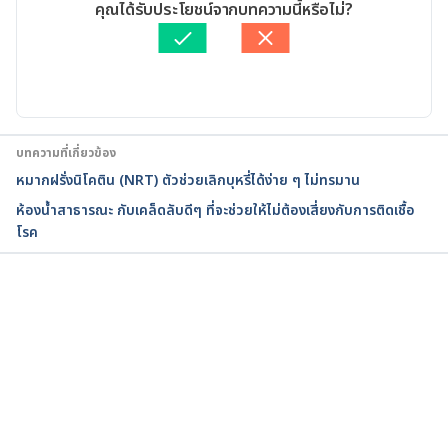
เขียนโดย 
Khongrit Somchai
คุณได้รับประโยชน์จากบทความนี้หรือไม่?
from one load to the next. 
ตรวจสอบความถูกต้องของข้อมูลโดย
ทีม Hello คุณหมอ
https://www.popsci.com/washing-machine-
อัปเดตโดย: 
Nattrakamol Chotevichean
antibiotic-resistant-bacteria/. Accessed November 
8, 2019
How To Clean a Washing Machine. 
บทความที่เกี่ยวข้อง
https://www.apartmenttherapy.com/how-to-clean-
หมากฝรั่งนิโคติน (NRT) ตัวช่วยเลิกบุหรี่ได้ง่าย ๆ ไม่ทรมาน
a-top-loading-washing-machine-apartment-
ห้องน้ำสาธารณะ กับเคล็ดลับดีๆ ที่จะช่วยให้ไม่ต้องเสี่ยงกับการติดเชื้อ
therapy-tutorials-184296. Accessed November 8, 
โรค
2019
กำลังโหลด...