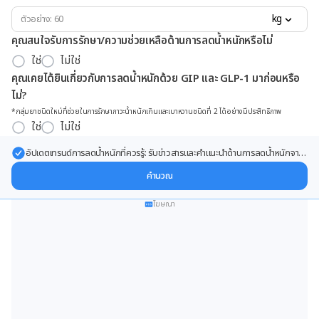
kg
คุณสนใจรับการรักษา/ความช่วยเหลือด้านการลดน้ำหนักหรือไม่
ใช่
ไม่ใช่
คุณเคยได้ยินเกี่ยวกับการลดน้ำหนักด้วย GIP และ GLP-1 มาก่อนหรือ
ไม่?
*กลุ่มยาชนิดใหม่ที่ช่วยในการรักษาภาวะน้ำหนักเกินและเบาหวานชนิดที่ 2 ได้อย่างมีประสิทธิภาพ
ใช่
ไม่ใช่
อัปเดตเทรนด์การลดน้ำหนักที่ควรรู้: รับข่าวสารและคำแนะนำด้านการลดน้ำหนักจาก
ผู้เชี่ยวชาญ ส่งตรงถึงอีเมลของคุณ
คำนวณ
โฆษณา