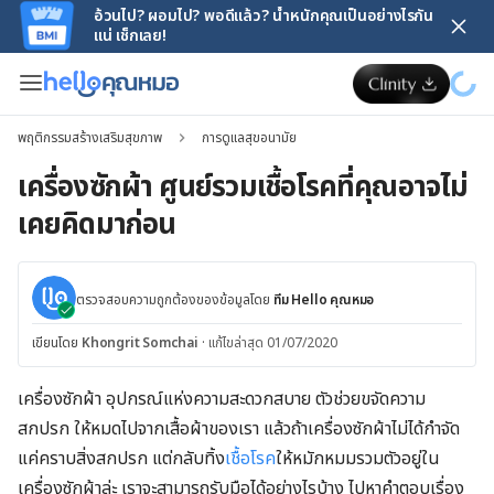
อ้วนไป? ผอมไป? พอดีแล้ว? น้ำหนักคุณเป็นอย่างไรกัน
แน่ เช็กเลย!
พฤติกรรมสร้างเสริมสุขภาพ
การดูแลสุขอนามัย
เครื่องซักผ้า ศูนย์รวมเชื้อโรคที่คุณอาจไม่
เคยคิดมาก่อน
ตรวจสอบความถูกต้องของข้อมูลโดย
ทีม Hello คุณหมอ
เขียนโดย
Khongrit Somchai
·
แก้ไขล่าสุด 01/07/2020
เครื่องซักผ้า อุปกรณ์แห่งความสะดวกสบาย ตัวช่วยขจัดความ
สกปรก ให้หมดไปจากเสื้อผ้าของเรา แล้วถ้าเครื่องซักผ้าไม่ได้กำจัด
แค่คราบสิ่งสกปรก แต่กลับทิ้ง
เชื้อโรค
ให้หมักหมมรวมตัวอยู่ใน
เครื่องซักผ้าล่ะ เราจะสามารถรับมือได้อย่างไรบ้าง ไปหาคำตอบเรื่อง