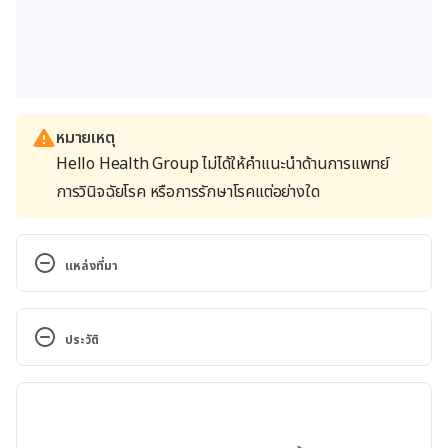
หมายเหตุ
Hello Health Group ไม่ได้ให้คำแนะนำด้านการแพทย์
การวินิจฉัยโรค หรือการรักษาโรคแต่อย่างใด
แหล่งที่มา
Your Washing Machine Can Be a Home for 
Bacteria — What You Should Know. 
ประวัติ
https://www.healthline.com/health-news/are-
bacteria-hiding-in-your-washing-machine. 
เวอร์ชันปัจจุบัน
Accessed November 8, 2019
01/07/2020
Washing machines can spread dangerous bacteria 